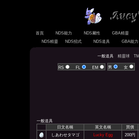
首頁
NDS能力
NDS屬性
GBA精靈
NDS精靈
NDS招式
NDS道具
GBA能
一般道具
精靈球
T
男
女
RS
FL
EM
一般道具
日文名稱
英文名稱
買價
しあわせタマゴ
Lucky Egg
200円