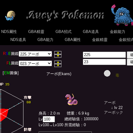
NDS屬性
GBA精靈
GBA招式
GBA道具
金銀能力
式
NDS道具
GBA能力
GBA屬性
金銀精靈
金銀招
R
S
E
圖鑑
F
L
圖鑑
[
EM
圖像]
アーボ(Ekans)
毒
アーボ
↓ lv 22
アーボック
身高：2.0 m
體重：6.9 kg
總經驗值
：
1000000
Lv
Lv
100
→Lv
100
所需經驗：
0