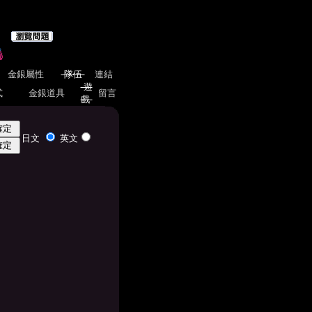
金銀屬性
隊伍
連結
遊
式
金銀道具
留言
戲
日文
英文