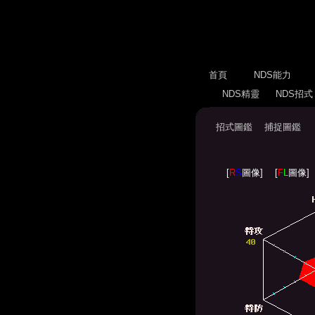
首頁
NDS能力
NDS精靈
NDS招
招式圖鑑
捕捉圖鑑
[
R
S
圖像]
[
F
L
圖像]