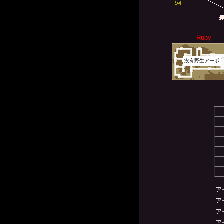
Ruby
沒有野生アーボ
ア
ア
ア
ア