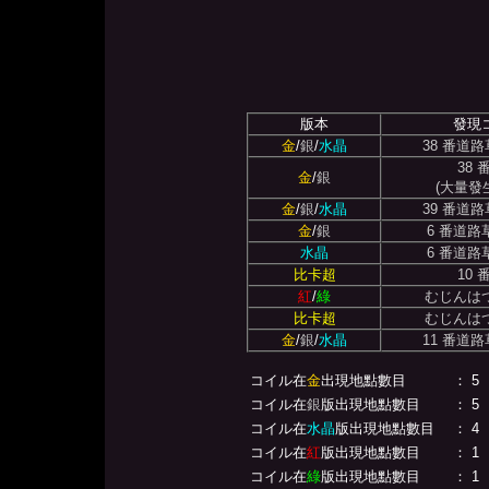
版本
發現
金
/
銀
/
水晶
38 番道
38
金
/
銀
(大量發
金
/
銀
/
水晶
39 番道
金
/
銀
6 番道路
水晶
6 番道路
比卡超
10
紅
/
綠
むじんは
比卡超
むじんは
金
/
銀
/
水晶
11 番道
コイル在
金
出現地點數目
： 5
コイル在
銀
版出現地點數目
： 5
コイル在
水晶
版出現地點數目
： 4
コイル在
紅
版出現地點數目
： 1
コイル在
綠
版出現地點數目
： 1