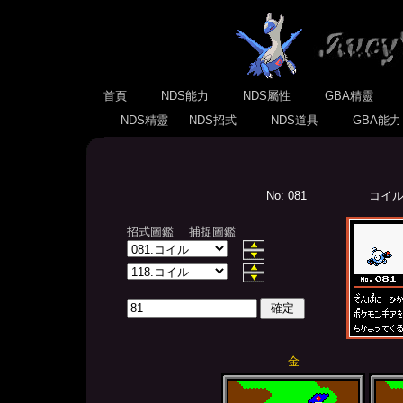
首頁
NDS能力
NDS屬性
GBA精靈
NDS精靈
NDS招式
NDS道具
GBA能
No: 081
コイル(
招式圖鑑
捕捉圖鑑
金