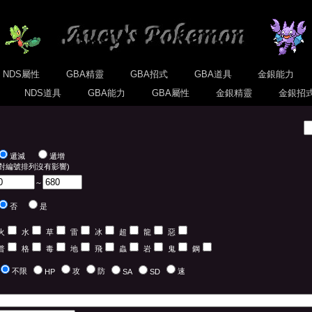
NDS屬性
GBA精靈
GBA招式
GBA道具
金銀能力
式
NDS道具
GBA能力
GBA屬性
金銀精靈
金銀招
遞減
遞增
(對編號排列沒有影響)
～
否
是
火
水
草
雷
冰
超
龍
惡
普
格
毒
地
飛
蟲
岩
鬼
鋼
不限
攻
防
速
HP
SA
SD