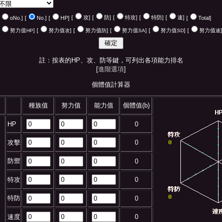
[
攻]
[
防]
[
特攻]
[
特防]
[
速]
oNo.]
[
No.]
[
HP]
[
Total]
努力值
]
[
努力值
]
[
努力值
]
[
努力值
]
[
努力值
]
[
努力值
]
HP
攻
防
SA
SD
速
註：按表的HP、攻、防等鍵，可列出各項能力排名
[
進階選項
]
個體值計算器
種族值
努力值
能力值
個體值(b)
HP
0
攻擊
0
防禦
0
特攻
0
特防
0
速度
0