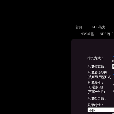
首頁
NDS能力
NDS精靈
NDS招
排列方式：
只限種族值：
只限最後型態：
(或可戰鬥型PM)
只限屬性：
(可選多項)
(不選=全選)
只限努力值：
只限特性：