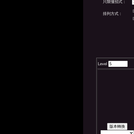
只限懂招式：
[
排列方式：
[
Level