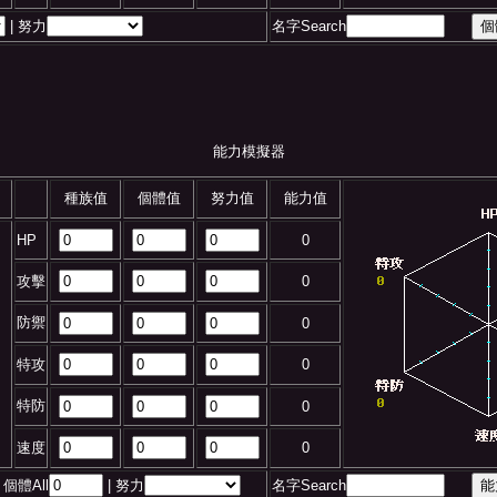
| 努力
名字Search
能力模擬器
種族值
個體值
努力值
能力值
HP
0
攻擊
0
防禦
0
特攻
0
特防
0
速度
0
 個體All
| 努力
名字Search