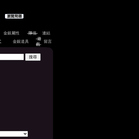
金銀屬性
隊伍
連結
遊
式
金銀道具
留言
戲