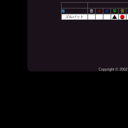
いかり
さわぐ
普
火
水
草
雷
？
おいか
ゴルバット
Copyright © 2002 