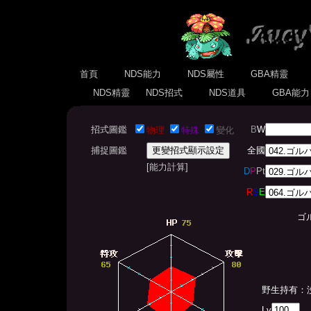
首頁
NDS能力
NDS屬性
GBA精靈
NDS精靈
NDS招式
NDS道具
GBA能
招式圖鑑
B
W
物理
特殊
變化
捕捉圖鑑
全國
[能力計算]
D
P
Pt
R
S
E
ゴル
野生持有：
Lv