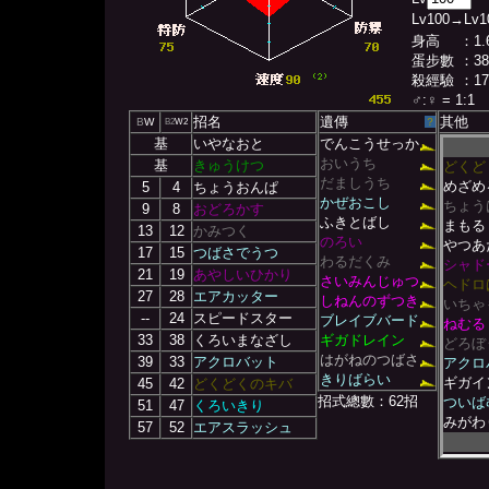
Lv
100
→Lv
1
身高
：1.
蛋步數
：38
殺經驗
：17
♂
:
♀
= 1:1
招名
遺傳
其他
B
W
？
B2
W2
基
いやなおと
でんこうせっか
おいうち
基
きゅうけつ
どくど
だましうち
めざめ
5
4
ちょうおんぱ
かぜおこし
ちょう
9
8
おどろかす
ふきとばし
まもる
13
12
かみつく
のろい
やつあ
17
15
つばさでうつ
わるだくみ
シャド
21
19
あやしいひかり
さいみんじゅつ
ヘドロ
27
28
エアカッター
しねんのずつき
いちゃ
--
24
スピードスター
ブレイブバード
ねむる
33
38
くろいまなざし
ギガドレイン
どろぼ
はがねのつばさ
39
33
アクロバット
アクロ
きりばらい
ギガイ
45
42
どくどくのキバ
招式總數：62招
ついば
51
47
くろいきり
みがわ
57
52
エアスラッシュ
ねっぷ
しねん