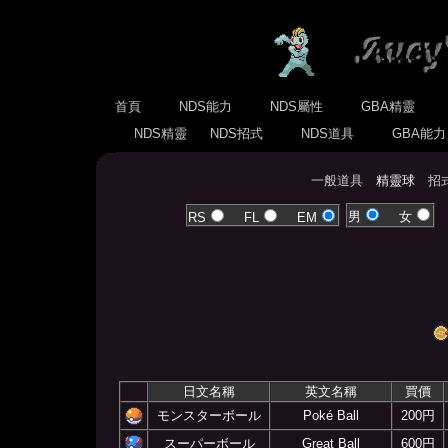
首頁
NDS能力
NDS屬性
GBA精靈
NDS精靈
NDS招式
NDS道具
GBA能
一般道具
精靈球
招
男
女
RS
FL
EM
日文名稱
英文名稱
買價
モンスターボール
Poké Ball
200円
スーパーボール
Great Ball
600円