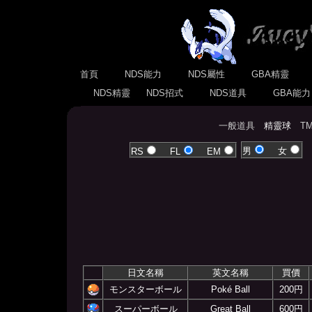
首頁
NDS能力
NDS屬性
GBA精靈
NDS精靈
NDS招式
NDS道具
GBA能
一般道具
精靈球
T
男
女
RS
FL
EM
日文名稱
英文名稱
買價
モンスターボール
Poké Ball
200円
スーパーボール
Great Ball
600円