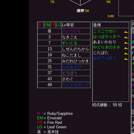
R
S
EM
FR
LG
Lv學習
遺傳
基
おどろかす
こうごうせい
はっぱカッター
3
なきごえ
あまいかおり
7
すいとる
やどりぎのタネ
13
しぜんのちから
じたばた
19
ねこだまし
みずでっぽう
25
みだれひっかき
31
みずあそび
37
どろぼう
43
さわぐ
49
ハイドロポンプ
招式總數： 59 招
R
S
= Ruby/Sapphire
EM
= Emerald
FR
= Fire Red
LG
= Leaf Green
基
= 基本技