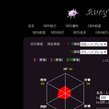
首頁
NDS能力
NDS屬性
GBA精靈
NDS精靈
NDS招式
NDS道具
GBA能
招式圖鑑
捕捉圖鑑
R
S
E
圖鑑
F
L
圖鑑
[
R
S
圖像]
[
F
L
圖像]
[
EM
圖像]
ハスブレ
身高：1.
Lv
Lv
100
→