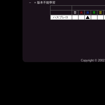
--
= 版本不能學習
普
火
水
草
雷
ハスブレロ
Copyright © 2002 