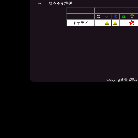
--
= 版本不能學習
普
火
水
草
雷
キャモメ
Copyright © 2002 