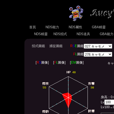
首頁
NDS能力
NDS屬性
GBA精靈
NDS精靈
NDS招式
NDS道具
GBA能
招式圖鑑
捕捉圖鑑
R
S
E
圖鑑
F
L
圖鑑
[
R
S
圖像]
[
F
L
圖像]
[
EM
圖像]
キャモメ(
身高：0.
Lv
Lv
100
→