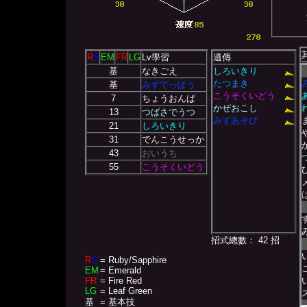
R
S
EM
FR
LG
Lv學習
遺傳
基
なきごえ
しろいきり
たつまき
基
みずでっぽう
こうそくいどう
7
ちょうおんぱ
かぜおこし
13
つばさでうつ
みずあそび
21
しろいきり
31
でんこうせっか
43
おいうち
55
こうそくいどう
招式總數： 42 招
R
S
= Ruby/Sapphire
EM
= Emerald
FR
= Fire Red
LG
= Leaf Green
基
= 基本技