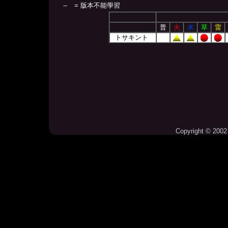
--
= 版本不能學習
普
火
水
草
雷
トサキント
Copyright © 2002 