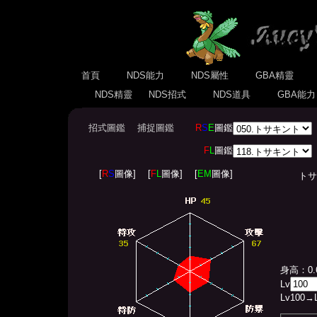
首頁
NDS能力
NDS屬性
GBA精靈
NDS精靈
NDS招式
NDS道具
GBA能
招式圖鑑
捕捉圖鑑
R
S
E
圖鑑
F
L
圖鑑
[
R
S
圖像]
[
F
L
圖像]
[
EM
圖像]
トサキン
身高：0.
Lv
Lv
100
→