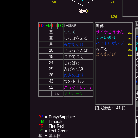
R
S
EM
FR
LG
Lv學習
遺傳
基
つつく
サイケこうせん
くろいきり
基
しっぽをふる
ハイドロポンプ
基
みずあそび
ねごと
10
ちょうおんぱ
どろあそび
15
つのでつく
24
じたばた
29
みだれづき
38
たきのぼり
43
つのドリル
52
こうそくいどう
--
57
メガホーン
招式總數： 41 招
R
S
= Ruby/Sapphire
EM
= Emerald
FR
= Fire Red
LG
= Leaf Green
基
= 基本技