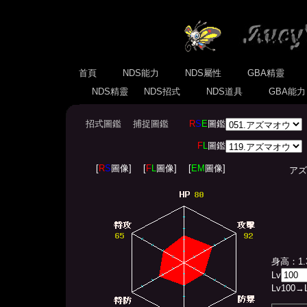
首頁
NDS能力
NDS屬性
GBA精靈
NDS精靈
NDS招式
NDS道具
GBA能
招式圖鑑
捕捉圖鑑
R
S
E
圖鑑
F
L
圖鑑
[
R
S
圖像]
[
F
L
圖像]
[
EM
圖像]
アズマオ
身高：1.
Lv
Lv
100
→