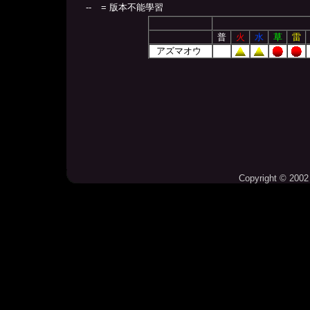
--
= 版本不能學習
普
火
水
草
雷
アズマオウ
Copyright © 2002 