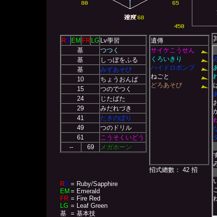
R
S
EM
FR
LG
Lv學習
遺傳
基
つつく
サイケこうせん
くろいきり
基
しっぽをふる
ハイドロポンプ
基
みずあそび
ねごと
10
ちょうおんぱ
どろあそび
15
つのでつく
24
じたばた
29
みだれづき
41
たきのぼり
49
つのドリル
61
こうそくいどう
--
69
メガホーン
招式總數： 42 招
R
S
= Ruby/Sapphire
EM
= Emerald
FR
= Fire Red
LG
= Leaf Green
基
= 基本技