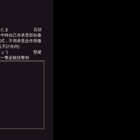
：
あたま
石頭
命中時自己亦承受部份傷
招式，不用承受反作用傷
扎不計在內)
じょう
堅硬
被一擊必殺技擊倒