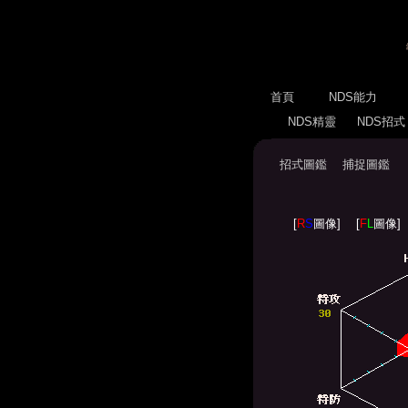
首頁
NDS能力
NDS精靈
NDS招
招式圖鑑
捕捉圖鑑
[
R
S
圖像]
[
F
L
圖像]