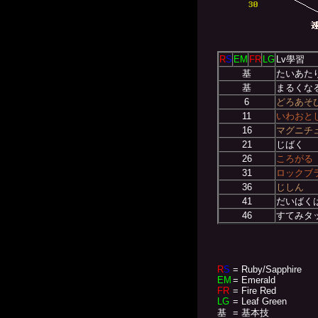
R
S
EM
FR
LG
Lv學習
基
たいあた
基
まるくな
6
どろあそ
11
いわおと
16
マグニチ
21
じばく
26
ころがる
31
ロックブ
36
じしん
41
だいばく
46
すてみタ
R
S
= Ruby/Sapphire
EM
= Emerald
FR
= Fire Red
LG
= Leaf Green
基
= 基本技