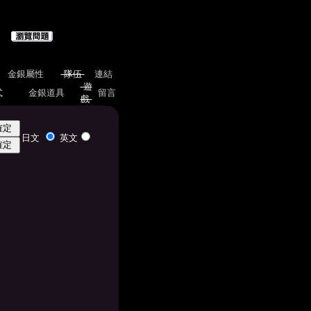
金銀屬性
隊伍
連結
遊
式
金銀道具
留言
戲
日文
英文