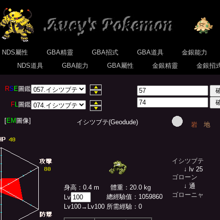
NDS屬性
GBA精靈
GBA招式
GBA道具
金銀能力
式
NDS道具
GBA能力
GBA屬性
金銀精靈
金銀招
R
S
E
圖鑑
F
L
圖鑑
[
EM
圖像]
イシツブテ(Geodude)
岩
地
イシツブテ
↓ lv 25
ゴローン
↓ 通
身高：0.4 m
體重：20.0 kg
ゴローニャ
總經驗值
：
1059860
Lv
Lv
100
→Lv
100
所需經驗：
0