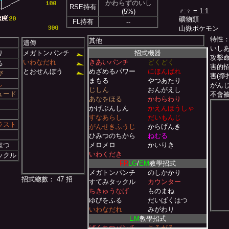
かわらずのいし
RSE持有
♂:♀ = 1:1
(5%)
礦物類
FL持有
--
山嶽ポケモン
特性
其他
遺傳
いし
り
メガトンパンチ
招式機器
攻擊
いわなだれ
きあいパンチ
どくどく
る
害的
とおせんぼう
めざめるパワー
にほんばれ
び
害(掙
まもる
やつあたり
し
がん
じしん
おんがえし
ュード
不會
あなをほる
かわらわり
かげぶんしん
かえんほうしゃ
すなあらし
だいもんじ
ラスト
がんせきふうじ
からげんき
ひみつのちから
ねむる
はつ
メロメロ
かいりき
いわくだき
ックル
FR
LG
/
EM
教學招式
メガトンパンチ
のしかかり
招式總數： 47 招
すてみタックル
カウンター
ちきゅうなげ
ものまね
ゆびをふる
だいばくはつ
いわなだれ
みがわり
EM
教學招式
ばくれつパンチ
ころがる