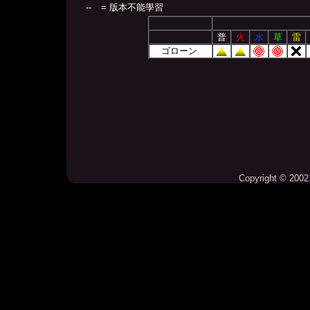
--
= 版本不能學習
普
火
水
草
雷
ゴローン
Copyright © 2002 