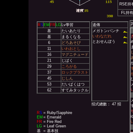
RSE持
FL持
R
S
EM
FR
LG
Lv學習
遺傳
基
たいあたり
メガトンパンチ
いわなだれ
基
まるくなる
とおせんぼう
6
どろあそび
11
いわおとし
16
マグニチュード
21
じばく
29
ころがる
37
ロックブラスト
45
じしん
53
だいばくはつ
62
すてみタックル
招式總數： 47 招
R
S
= Ruby/Sapphire
EM
= Emerald
FR
= Fire Red
LG
= Leaf Green
基
= 基本技