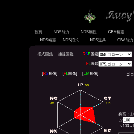
首頁
NDS能力
NDS屬性
GBA精靈
NDS精靈
NDS招式
NDS道具
GBA能
招式圖鑑
捕捉圖鑑
R
S
E
圖鑑
F
L
圖鑑
[
R
S
圖像]
[
F
L
圖像]
[
EM
圖像]
ゴローン(
身高：1.
Lv
Lv
100
→