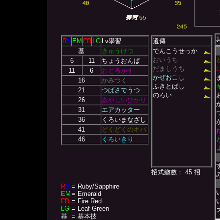
R
S
EM
FR
LG
Lv學習
遺傳
基
きゅうけつ
でんこうせっか
おいうち
6
11
ちょうおんぱ
だましうち
11
6
おどろかす
かぜおこし
16
かみつく
ふきとばし
21
つばさでうつ
のろい
26
あやしいひかり
31
エアカッター
36
くろいまなざし
41
どくどくのキバ
46
くろいきり
招式總數： 45 招
R
S
= Ruby/Sapphire
EM
= Emerald
FR
= Fire Red
LG
= Leaf Green
基
= 基本技