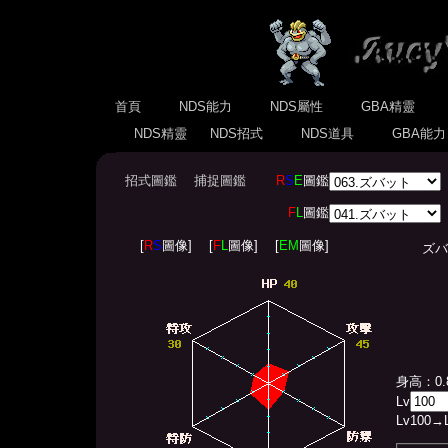
首頁
NDS能力
NDS屬性
GBA精靈
NDS精靈
NDS招式
NDS道具
GBA能
招式圖鑑
捕捉圖鑑
R
S
E
圖鑑
F
L
圖鑑
[
R
S
圖像]
[
F
L
圖像]
[
EM
圖像]
ズバット
身高：0.
Lv
Lv
100
→