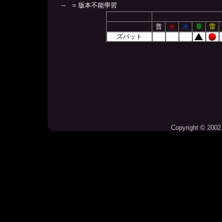
--
= 版本不能學習
普
火
水
草
雷
ズバット
Copyright © 2002 