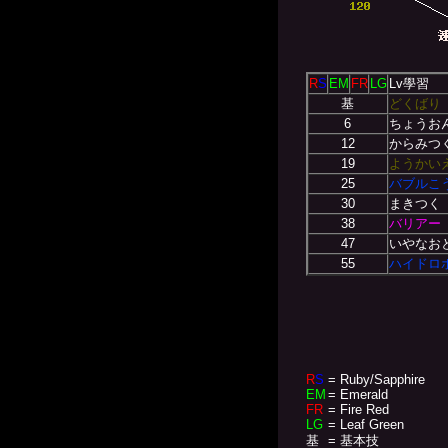
R
S
EM
FR
LG
Lv學習
基
どくばり
6
ちょうお
12
からみつ
19
ようかい
25
バブルこ
30
まきつく
38
バリアー
47
いやなお
55
ハイドロ
R
S
= Ruby/Sapphire
EM
= Emerald
FR
= Fire Red
LG
= Leaf Green
基
= 基本技