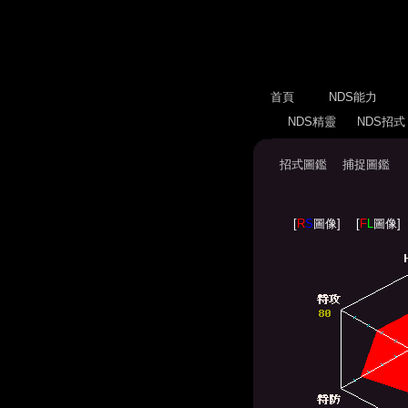
首頁
NDS能力
NDS精靈
NDS招
招式圖鑑
捕捉圖鑑
[
R
S
圖像]
[
F
L
圖像]