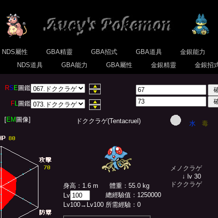
NDS屬性
GBA精靈
GBA招式
GBA道具
金銀能力
式
NDS道具
GBA能力
GBA屬性
金銀精靈
金銀招
R
S
E
圖鑑
F
L
圖鑑
[
EM
圖像]
ドククラゲ(Tentacruel)
水
毒
メノクラゲ
↓ lv 30
ドククラゲ
身高：1.6 m
體重：55.0 kg
總經驗值
：
1250000
Lv
Lv
100
→Lv
100
所需經驗：
0