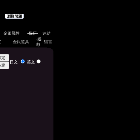
金銀屬性
隊伍
連結
遊
式
金銀道具
留言
戲
日文
英文