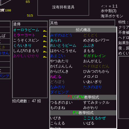
♂:♀ = 1:1
沒有持有道具
水中類(3)
海洋ポケモン
特性
其他
遺傳
クリ
オーロラビーム
招式機器
不會
ミラーコート
みずのはどう
どくどく
んぱ
ヘド
こうそくスピン
あられ
めざめるパワー
く
如果別
くろいきり
れいとうビーム
ふぶき
えき
復，反
しんぴのまもり
はかいこうせん
まもる
うせん
めくい
あやしいひかり
あまごい
ギガドレイン
やつあたり
おんがえし
かげぶんしん
ヘドロばくだん
と
からげんき
ひみつのちから
ポンプ
ねむる
メロメロ
どろぼう
いあいぎり
なみのり
たきのぼり
ダイビング
FR
LG
/
EM
教學招式
招式總數： 47 招
つるぎのまい
すてみタックル
ものまね
みがわり
EM
教學招式
いびき
こごえるかぜ
こらえる
いばる
ねごと