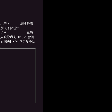
：
アボディ
清晰身體
被別人下降能力
ロえき
毒液
人吸取我方HP，不會回
而減去HP(不包括食夢ゆ
)