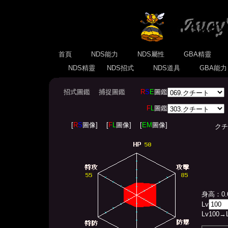
首頁
NDS能力
NDS屬性
GBA精靈
NDS精靈
NDS招式
NDS道具
GBA能
招式圖鑑
捕捉圖鑑
R
S
E
圖鑑
F
L
圖鑑
[
R
S
圖像]
[
F
L
圖像]
[
EM
圖像]
クチート
身高：0.
Lv
Lv
100
→