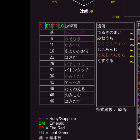
R
S
EM
FR
LG
Lv學習
遺傳
基
おどろかす
つるぎのまい
みねうち
6
うそなき
どくどくのキバ
11
かみつく
じこあんじ
16
あまいかおり
げんしのちから
21
はさむ
くすぐる
26
だましうち
31
バトンタッチ
36
かみくだく
41
てっぺき
46
たくわえる
46
のみこむ
46
はきだす
招式總數： 63 招
R
S
= Ruby/Sapphire
EM
= Emerald
FR
= Fire Red
LG
= Leaf Green
基
= 基本技