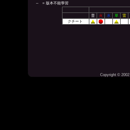
--
= 版本不能學習
普
火
水
草
雷
クチート
Copyright © 2002 