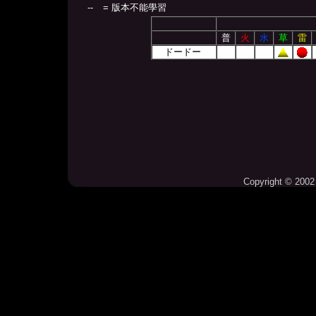
--
= 版本不能學習
普
火
水
草
雷
ドードー
Copyright © 2002 