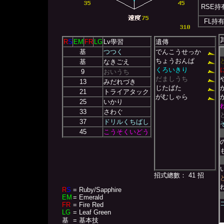
RSE持
FL持
R
S
EM
FR
LG
Lv學習
遺傳
基
つつく
でんこうせっか
ちょうおんぱ
基
なきごえ
くろいきり
9
おいうち
だましうち
13
みだれづき
じたばた
21
トライアタック
がむしゃら
25
いかり
33
さわぐ
37
ドリルくちばし
45
こうそくいどう
招式總數： 41 招
R
S
= Ruby/Sapphire
EM
= Emerald
FR
= Fire Red
LG
= Leaf Green
基
= 基本技