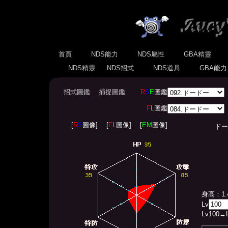
首頁
NDS能力
NDS屬性
GBA精靈
NDS精靈
NDS招式
NDS道具
GBA能
招式圖鑑
捕捉圖鑑
R
S
E
圖鑑
F
L
圖鑑
[
R
S
圖像]
[
F
L
圖像]
[
EM
圖像]
ドードー
身高：1.
Lv
Lv
100
→