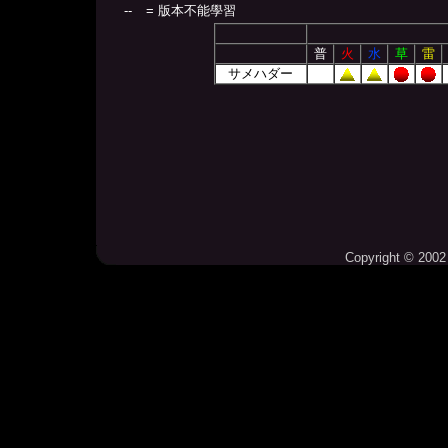
--
= 版本不能學習
普
火
水
草
雷
サメハダー
Copyright © 2002 