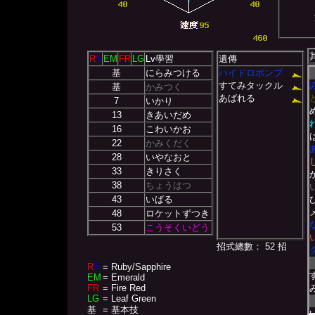
R
S
EM
FR
LG
Lv學習
遺傳
基
にらみつける
ハイドロポンプ
すてみタックル
基
かみつく
あばれる
7
いかり
13
きあいだめ
16
こわいかお
22
かみくだく
28
いやなおと
33
きりさく
38
ちょうはつ
43
いばる
48
ロケットずつき
53
こうそくいどう
招式總數： 52 招
R
S
= Ruby/Sapphire
EM
= Emerald
FR
= Fire Red
LG
= Leaf Green
基
= 基本技