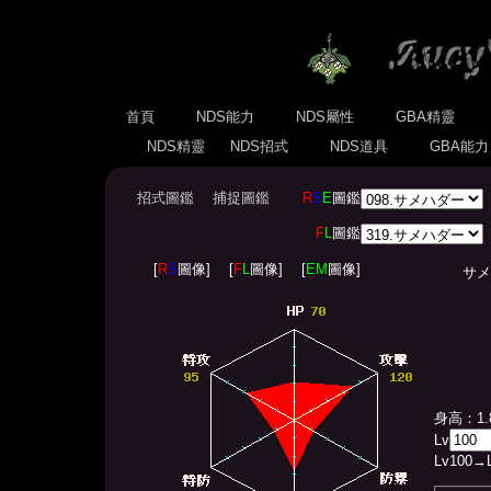
首頁
NDS能力
NDS屬性
GBA精靈
NDS精靈
NDS招式
NDS道具
GBA能
招式圖鑑
捕捉圖鑑
R
S
E
圖鑑
F
L
圖鑑
[
R
S
圖像]
[
F
L
圖像]
[
EM
圖像]
サメハダー
身高：1.
Lv
Lv
100
→