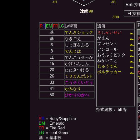
RSE持
FL持
R
S
EM
FR
LG
Lv學習
遺傳
基
でんきショック
きしかいせい
がまん
基
なきごえ
プレゼント
6
しっぽをふる
アンコール
8
でんじは
おうふくビンタ
11
でんこうせっか
ねがいごと
15
かげぶんしん
じゅうでん
20
たたきつける
ボルテッカー
26
１０まんボルト
33
こうそくいどう
41
かみなり
50
ひかりのかべ
招式總數： 58 招
R
S
= Ruby/Sapphire
EM
= Emerald
FR
= Fire Red
LG
= Leaf Green
基
= 基本技