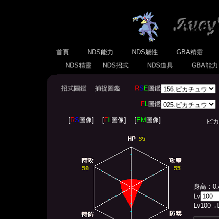
首頁
NDS能力
NDS屬性
GBA精靈
NDS精靈
NDS招式
NDS道具
GBA能
招式圖鑑
捕捉圖鑑
R
S
E
圖鑑
F
L
圖鑑
[
R
S
圖像]
[
F
L
圖像]
[
EM
圖像]
ピカチュ
身高：0.
Lv
Lv
100
→