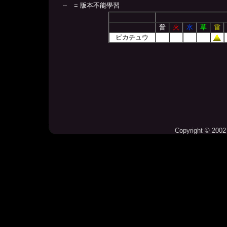
--
= 版本不能學習
普
火
水
草
雷
ピカチュウ
Copyright © 2002 