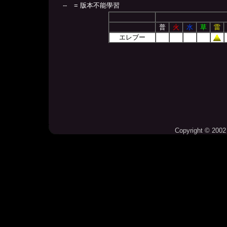
--
= 版本不能學習
普
火
水
草
雷
エレブー
Copyright © 2002 