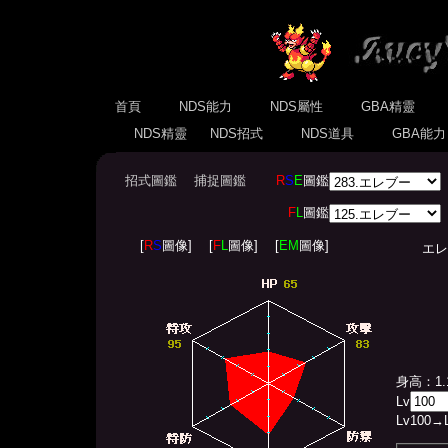
首頁
NDS能力
NDS屬性
GBA精靈
NDS精靈
NDS招式
NDS道具
GBA能
招式圖鑑
捕捉圖鑑
R
S
E
圖鑑
F
L
圖鑑
[
R
S
圖像]
[
F
L
圖像]
[
EM
圖像]
エレブー(
身高：1.
Lv
Lv
100
→