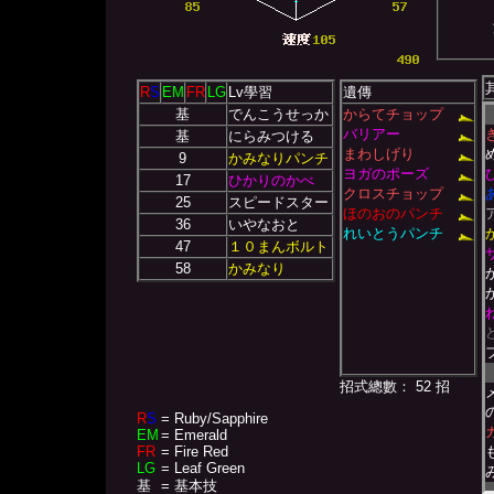
R
S
EM
FR
LG
Lv學習
遺傳
基
でんこうせっか
からてチョップ
バリアー
基
にらみつける
まわしげり
9
かみなりパンチ
ヨガのポーズ
17
ひかりのかべ
クロスチョップ
25
スピードスター
ほのおのパンチ
36
いやなおと
れいとうパンチ
47
１０まんボルト
58
かみなり
招式總數： 52 招
R
S
= Ruby/Sapphire
EM
= Emerald
FR
= Fire Red
LG
= Leaf Green
基
= 基本技