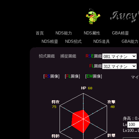
首頁
NDS能力
NDS屬性
GBA精靈
NDS精靈
NDS招式
NDS道具
GBA能
招式圖鑑
捕捉圖鑑
R
S
E
圖鑑
F
L
圖鑑
[
R
S
圖像]
[
F
L
圖像]
[
EM
圖像]
マイナン
身高：0.
Lv
Lv
100
→