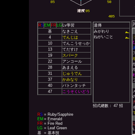
R
S
EM
FR
LG
Lv學習
遺傳
基
なきごえ
みがわり
ねがいごと
4
でんじは
10
でんこうせっか
13
てだすけ
19
スパーク
22
アンコール
28
あまえる
31
じゅうでん
37
かみなり
40
バトンタッチ
47
こうそくいどう
招式總數： 47 招
R
S
= Ruby/Sapphire
EM
= Emerald
FR
= Fire Red
LG
= Leaf Green
基
= 基本技