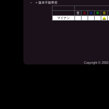
--
= 版本不能學習
普
火
水
草
雷
マイナン
Copyright © 2002 