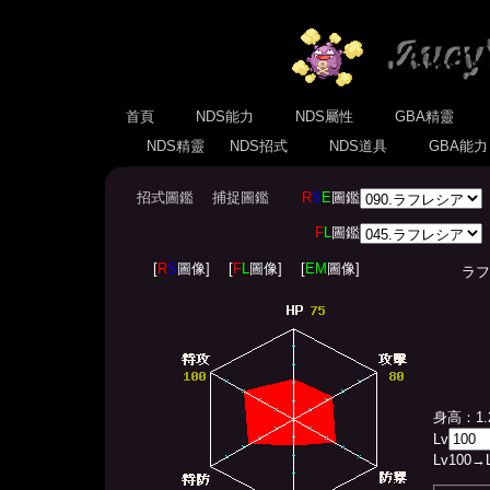
首頁
NDS能力
NDS屬性
GBA精靈
NDS精靈
NDS招式
NDS道具
GBA能
招式圖鑑
捕捉圖鑑
R
S
E
圖鑑
F
L
圖鑑
[
R
S
圖像]
[
F
L
圖像]
[
EM
圖像]
ラフレシア
身高：1.
Lv
Lv
100
→