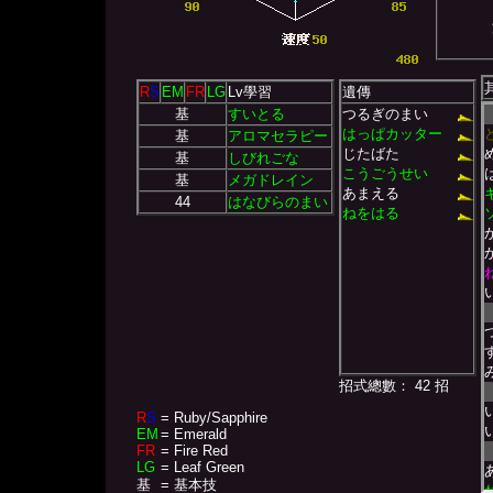
R
S
EM
FR
LG
Lv學習
遺傳
基
すいとる
つるぎのまい
はっぱカッター
基
アロマセラピー
じたばた
基
しびれごな
こうごうせい
基
メガドレイン
あまえる
44
はなびらのまい
ねをはる
招式總數： 42 招
R
S
= Ruby/Sapphire
EM
= Emerald
FR
= Fire Red
LG
= Leaf Green
基
= 基本技