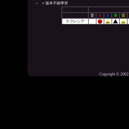
--
= 版本不能學習
普
火
水
草
雷
ラフレシア
Copyright © 2002 