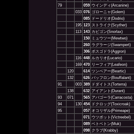
79
059
ウインディ(Arcanine)
033
076
ゴローニャ(Golem)
085
ドードリオ(Dodrio)
195
123
ストライク(Scyther)
113
143
カビゴン(Snorlax)
150
ミュウツー(Mewtwo)
260
ラグラージ(Swampert)
306
ボスゴドラ(Aggron)
116
448
ルカリオ(Lucario)
169
470
リーフィア(Leafeon)
120
614
ツンベアー(Beartic)
132
626
バッフロン(Bouffalant)
91
003
389
ドダイトス(Torterra)
138
632
アイアント(Durant)
93
071
565
アバゴーラ(Carracosta)
94
130
454
ドクロッグ(Toxicroak)
95
057
オコリザル(Primeape)
071
ウツボット(Victreebel)
089
ベトベトン(Muk)
098
クラブ(Krabby)