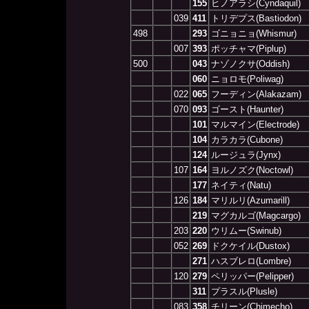
155
ヒノアラシ(Cyndaquil)
039
411
トリデプス(Bastiodon)
498
293
ゴニョニョ(Whismur)
007
393
ポッチャマ(Piplup)
500
043
ナゾノクサ(Oddish)
060
ニョロモ(Poliwag)
022
065
フーディン(Alakazam)
070
093
ゴースト(Haunter)
101
マルマイン(Electrode)
104
カラカラ(Cubone)
124
ルージュラ(Jynx)
107
164
ヨルノズク(Noctowl)
177
ネイティ(Natu)
126
184
マリルリ(Azumarill)
219
マグカルゴ(Magcargo)
203
220
ウリムー(Swinub)
052
269
ドクケイル(Dustox)
271
ハスブレロ(Lombre)
120
279
ペリッパー(Pelipper)
311
プラスル(Plusle)
083
358
チリーン(Chimecho)