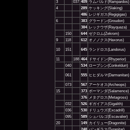
3
037
409
ラムパルド(Rampardos)
4
289
ケッキング(Slaking)
486
レジギガス(Regigigas)
6
383
グラードン(Groudon)
384
レックウザ(Rayquaza)
150
644
ゼクロム(Zekrom)
9
118
612
オノノクス(Haxorus)
10
151
645
ランドロス(Landorus)
11
188
464
ドサイドン(Rhyperior)
040
534
ロープシン(Conkeldurr)
061
555
ヒヒダルマ(Darmanitan)
073
567
アーケオス(Archeops)
15
373
ボーマンダ(Salamence)
376
メタグロス(Metagross)
032
526
ギガイアス(Gigalith)
036
530
ドリュウズ(Excadrill)
095
589
シュバルゴ(Escavalier)
20
149
カイリュー(Dragonite)
248
バンギラス(Tyranitar)