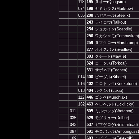
118
195
ヌオー(Quagsire)
074
198
ヤミカラス(Murkrow)
035
208
ハガネール(Steelix)
243
ライコウ(Raikou)
254
ジュカイン(Sceptile)
256
ワカシャモ(Combusken)
259
ヌマクロー(Marshtomp)
277
オオスバメ(Swellow)
303
クチート(Mawile)
324
コータス(Torkoal)
331
サボネア(Cacnea)
014
400
ビーダル(Bibarel)
016
402
コロトック(Kricketune)
018
404
ルクシオ(Luxio)
112
446
ゴンベ(Munchlax)
162
463
ベロベルト(Lickilicky)
011
505
ミルホッグ(Watchog)
035
529
モグリュー(Drilbur)
043
537
ガマゲロゲ(Seismitoad)
097
591
モロバレル(Amoonguss)
109
603
シビビール(Eelektrik)