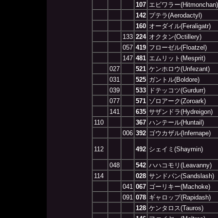
107
エビワラー(Hitmonchan)
142
プテラ(Aerodactyl)
160
オーダイル(Feraligatr)
133
224
オクタン(Octillery)
057
419
フローゼル(Floatzel)
147
481
エムリット(Mesprit)
027
521
ケンホロウ(Unfezant)
031
525
ガントル(Boldore)
039
533
ドテッコツ(Gurdurr)
077
571
ゾロアーク(Zoroark)
141
635
サザンドラ(Hydreigon)
110
367
ハンテール(Huntail)
006
392
ゴウカザル(Infernape)
112
492
シェイミ(Shaymin)
048
542
ハハコモリ(Leavanny)
114
028
サンドパン(Sandslash)
041
067
ゴーリキー(Machoke)
091
078
ギャロップ(Rapidash)
128
ケンタロス(Tauros)