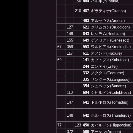
150
484
パルキア(Palkia)
210
487
ギラティナ(Giratina)
493
アルセウス(Arceus)
127
621
クリムガン(Druddigon)
149
643
レシラム(Reshiram)
155
649
ゲノセクト(Genesect)
67
059
553
ワルビアル(Krookodile)
117
611
オノンド(Fraxure)
69
141
カブトプス(Kabutops)
244
エンテイ(Entei)
332
ノクタス(Cacturne)
335
ザングース(Zangoose)
354
ジュペッタ(Banette)
110
604
シビルドン(Eelektross)
147
641
トルネロス(Tornadus)
148
642
ボルトロス(Thundurus)
77
123
450
カバルドン(Hippowdon)
072
566
アーケン(Archen)