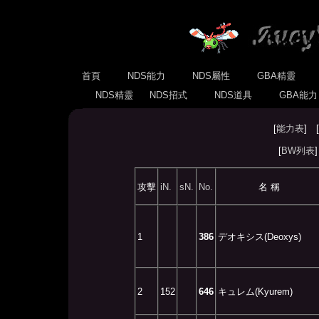
首頁
NDS能力
NDS屬性
GBA精靈
NDS精靈
NDS招式
NDS道具
GBA能
[
能力表
] [
[
BW列表
攻擊
iN.
sN.
No.
名 稱
1
386
デオキシス(Deoxys)
2
152
646
キュレム(Kyurem)