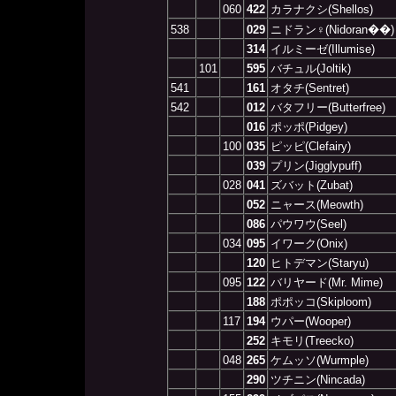
060
422
カラナクシ(Shellos)
538
029
ニドラン♀(Nidoran��)
314
イルミーゼ(Illumise)
101
595
バチュル(Joltik)
541
161
オタチ(Sentret)
542
012
バタフリー(Butterfree)
016
ポッポ(Pidgey)
100
035
ピッピ(Clefairy)
039
プリン(Jigglypuff)
028
041
ズバット(Zubat)
052
ニャース(Meowth)
086
パウワウ(Seel)
034
095
イワーク(Onix)
120
ヒトデマン(Staryu)
095
122
バリヤード(Mr. Mime)
188
ポポッコ(Skiploom)
117
194
ウパー(Wooper)
252
キモリ(Treecko)
048
265
ケムッソ(Wurmple)
290
ツチニン(Nincada)