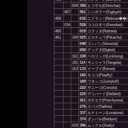
004
390
ヒコザル(Chimchar)
067
561
シンボラー(Sigilyph)
458
032
ニドラン♂(Nidoran��)
034
528
ココロモリ(Swoobat)
460
019
コラッタ(Rattata)
461
104
025
ピカチュウ(Pikachu)
048
コンパン(Venonat)
050
ディグダ(Diglett)
161
108
ベロリンガ(Lickitung)
181
114
モンジャラ(Tangela)
163
133
イーブイ(Eevee)
180
モココ(Flaaffy)
189
ワタッコ(Jumpluff)
222
サニーゴ(Corsola)
225
デリバード(Delibird)
261
ポチエナ(Poochyena)
276
スバメ(Taillow)
337
ルナトーン(Lunatone)
374
ダンバル(Beldum)
010
396
ムックル(Starly)