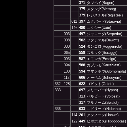
371
タツベイ(Bagon)
375
メタング(Metang)
379
レジスチル(Registeel)
011
397
ムクバード(Staravia)
146
480
ユクシー(Uxie)
003
497
ジャローダ(Serperior)
008
502
フタチマル(Dewott)
030
524
ダンゴロ(Roggenrola)
065
559
ズルッグ(Scraggy)
093
587
エモンガ(Emolga)
094
588
ガプルモ(Karrablast)
100
594
ママンボウ(Alomomola)
112
606
オーベム(Beheeyem)
332
128
622
ゴビット(Golett)
333
097
スリーパー(Hypno)
313
バルビート(Volbeat)
317
マルノーム(Swalot)
336
033
ニドリーノ(Nidorino)
114
201
アンノーン(Unown)
122
449
ヒポポタス(Hippopotas)