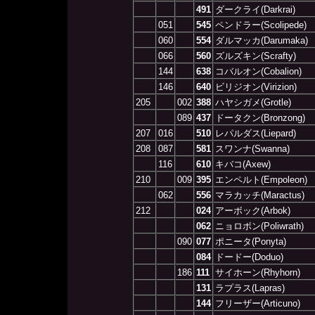
491
ダークライ(Darkrai)
051
545
ペンドラー(Scolipede)
060
554
ダルマッカ(Darumaka)
066
560
ズルズキン(Scrafty)
144
638
コバルオン(Cobalion)
146
640
ビリジオン(Virizion)
205
002
388
ハヤシガメ(Grotle)
089
437
ドータクン(Bronzong)
207
016
510
レパルダス(Liepard)
208
087
581
スワンナ(Swanna)
116
610
キバコ(Axew)
210
009
395
エンペルト(Empoleon)
062
556
マラカッチ(Maractus)
212
024
アーボック(Arbok)
062
ニョロボン(Poliwrath)
090
077
ポニータ(Ponyta)
084
ドードー(Doduo)
186
111
サイホーン(Rhyhorn)
131
ラプラス(Lapras)
144
フリーザー(Articuno)