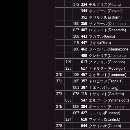
172
334
チルタリス(Altaria)
344
ネンドール(Claydol)
351
ポワルン(Castform)
190
356
サマヨール(Dusclops)
027
407
ロズレイド(Roserade)
109
443
フカマル(Gible)
115
447
リオル(Riolu)
180
462
ジバコイル(Magnezone)
488
クレセリア(Cresselia)
119
613
クマシュン(Cubchoo)
123
617
アギルダー(Accelgor)
370
135
457
ネオラント(Lumineon)
371
185
357
トロピウス(Tropius)
001
387
ナエトル(Turtwig)
373
078
118
トサキント(Goldeen)
053
547
エルフーン(Whimsicott)
375
008
394
ポッタイシ(Prinplup)
067
427
ミミロル(Buneary)
124
618
マッギョ(Stunfisk)
378
044
クサイハナ(Gloom)