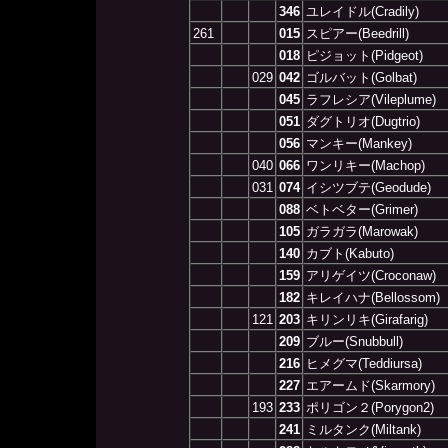
346
ユレイドル(Cradily)
261
015
スピアー(Beedrill)
018
ピジョット(Pidgeot)
029
042
ゴルバット(Golbat)
045
ラフレシア(Vileplume)
051
ダグトリオ(Dugtrio)
056
マンキー(Mankey)
040
066
ワンリキー(Machop)
031
074
イシツブテ(Geodude)
088
ベトベター(Grimer)
105
ガラガラ(Marowak)
140
カブト(Kabuto)
159
アリゲイツ(Croconaw)
182
キレイハナ(Bellossom)
121
203
キリンリキ(Girafarig)
209
ブルー(Snubbull)
216
ヒメグマ(Teddiursa)
227
エアームド(Skarmory)
193
233
ポリゴン２(Porygon2)
241
ミルタンク(Miltank)