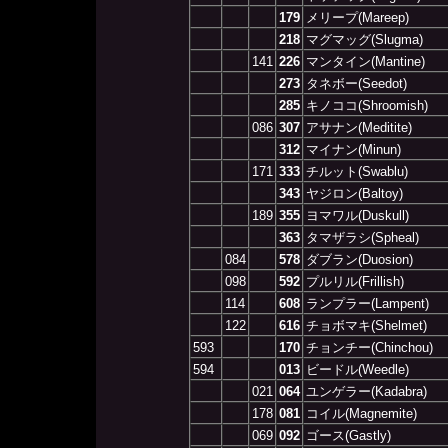
179
メリープ(Mareep)
218
マグマッグ(Slugma)
141
226
マンタイン(Mantine)
273
タネボー(Seedot)
285
キノココ(Shroomish)
086
307
アサナン(Meditite)
312
マイナン(Minun)
171
333
チルット(Swablu)
343
ヤジロン(Baltoy)
189
355
ヨマワル(Duskull)
363
タマザラシ(Spheal)
084
578
ダブラン(Duosion)
098
592
プルリル(Frillish)
114
608
ランプラー(Lampent)
122
616
チョボマキ(Shelmet)
593
170
チョンチー(Chinchou)
594
013
ビードル(Weedle)
021
064
ユンゲラー(Kadabra)
178
081
コイル(Magnemite)
069
092
ゴース(Gastly)