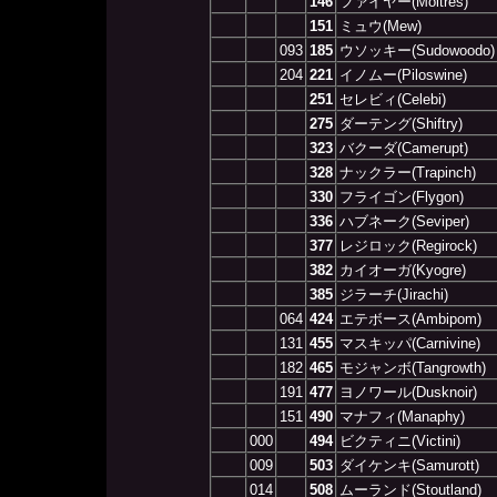
146
ファイヤー(Moltres)
151
ミュウ(Mew)
093
185
ウソッキー(Sudowoodo)
204
221
イノムー(Piloswine)
251
セレビィ(Celebi)
275
ダーテング(Shiftry)
323
バクーダ(Camerupt)
328
ナックラー(Trapinch)
330
フライゴン(Flygon)
336
ハブネーク(Seviper)
377
レジロック(Regirock)
382
カイオーガ(Kyogre)
385
ジラーチ(Jirachi)
064
424
エテボース(Ambipom)
131
455
マスキッパ(Carnivine)
182
465
モジャンボ(Tangrowth)
191
477
ヨノワール(Dusknoir)
151
490
マナフィ(Manaphy)
000
494
ビクティニ(Victini)
009
503
ダイケンキ(Samurott)
014
508
ムーランド(Stoutland)