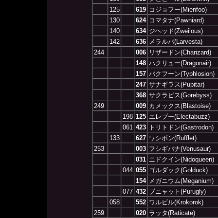
125
619
コジョフー(Mienfoo)
130
624
コマタナ(Pawniard)
140
634
ジヘッド(Zweilous)
142
636
メラルバ(Larvesta)
244
006
リザードン(Charizard)
148
ハクリュー(Dragonair)
157
バクフーン(Typhlosion)
247
サナギラス(Pupitar)
368
サクラビス(Gorebyss)
249
009
カメックス(Blastoise)
198
125
エレブー(Electabuzz)
061
423
トリトドン(Gastrodon)
133
627
ワシボン(Rufflet)
253
003
フシギバナ(Venusaur)
031
ニドクイン(Nidoqueen)
044
055
ゴルダック(Golduck)
154
メガニウム(Meganium)
077
432
ブニャット(Purugly)
058
552
ワルビル(Krokorok)
259
020
ラッタ(Raticate)