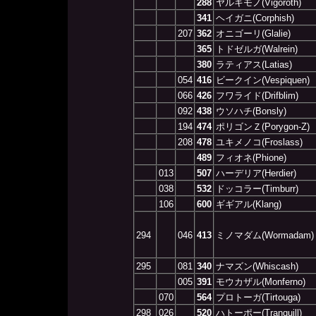
288
ヤルキモノ(Vigoroth)
341
ヘイガニ(Corphish)
207
362
オニゴーリ(Glalie)
365
トドゼルガ(Walrein)
380
ラティアス(Latias)
054
416
ビークイン(Vespiquen)
066
426
フワライド(Drifblim)
092
438
ウソハチ(Bonsly)
194
474
ポリゴンＺ(Porygon-Z)
208
478
ユキメノコ(Froslass)
489
フィオネ(Phione)
013
507
ハーデリア(Herdier)
038
532
ドッコラー(Timburr)
106
600
ギギアル(Klang)
294
046
413
ミノマダム(Wormadam)
295
081
340
ナマズン(Whiscash)
005
391
モウカザル(Monferno)
070
564
プロトーガ(Tirtouga)
298
026
520
ハトーポー(Tranquill)