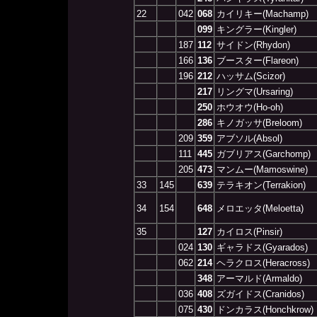
22
042
068
カイリキー(Machamp)
099
キングラー(Kingler)
187
112
サイドン(Rhydon)
166
136
ブースター(Flareon)
196
212
ハッサム(Scizor)
217
リングマ(Ursaring)
250
ホウオウ(Ho-oh)
286
キノガッサ(Breloom)
209
359
アブソル(Absol)
111
445
ガブリアス(Garchomp)
205
473
マンムー(Mamoswine)
33
145
639
テラキオン(Terrakion)
34
154
648
メロエッタ(Meloetta)
35
127
カイロス(Pinsir)
024
130
ギャラドス(Gyarados)
062
214
ヘラクロス(Heracross)
348
アーマルド(Armaldo)
036
408
ズガイドス(Cranidos)
075
430
ドンカラス(Honchkrow)