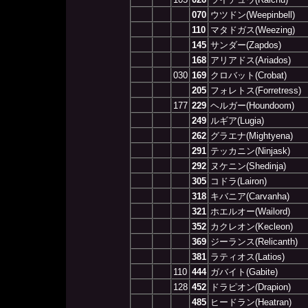
070
ウツドン(Weepinbell)
110
マタドガス(Weezing)
145
サンダー(Zapdos)
168
アリアドス(Ariados)
030
169
クロバット(Crobat)
205
フォレトス(Forretress)
177
229
ヘルガー(Houndoom)
249
ルギア(Lugia)
262
グラエナ(Mightyena)
291
テッカニン(Ninjask)
292
ヌケニン(Shedinja)
305
コドラ(Lairon)
318
キバニア(Carvanha)
321
ホエルオー(Wailord)
352
カクレオン(Kecleon)
369
ジーランス(Relicanth)
381
ラティオス(Latios)
110
444
ガバイト(Gabite)
128
452
ドラピオン(Drapion)
485
ヒードラン(Heatran)