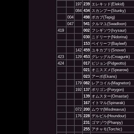
197
239
エレキッド(Elekid)
084
434
スカンプー(Stunky)
004
498
ポカブ(Tepig)
047
541
クルマユ(Swadloon)
419
002
フシギソウ(Ivysaur)
030
ニドリーナ(Nidorina)
153
ベイリーフ(Bayleef)
142
459
ユキカブリ(Snover)
423
129
453
グレッグル(Croagunk)
424
017
ピジョン(Pidgeotto)
021
オニスズメ(Spearow)
023
アーボ(Ekans)
179
082
レアコイル(Magneton)
192
137
ポリゴン(Porygon)
139
オムスター(Omastar)
167
イトマル(Spinarak)
072
200
ムウマ(Misdreavus)
176
228
デルビル(Houndour)
231
ゴマゾウ(Phanpy)
255
アチャモ(Torchic)