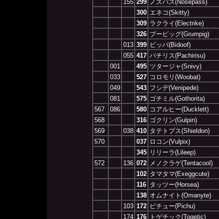
155
299
ノズパス(Nosepass)
300
エネコ(Skitty)
309
ラクライ(Electrike)
326
ブーピッグ(Grumpig)
013
399
ビッパ(Bidoof)
055
417
パチリス(Pachirisu)
001
495
ツタージャ(Snivy)
033
527
コロモリ(Woobat)
049
543
フシデ(Venipede)
081
575
ゴチミル(Gothorita)
567
086
580
コアルヒー(Ducklett)
568
316
ゴクリン(Gulpin)
569
038
410
タテトプス(Shieldon)
570
037
ロコン(Vulpix)
345
リリーラ(Lileep)
572
136
072
メノクラゲ(Tentacool)
102
タマタマ(Exeggcute)
116
タッツー(Horsea)
138
オムナイト(Omanyte)
103
172
ピチュー(Pichu)
174
176
トゲチック(Togetic)