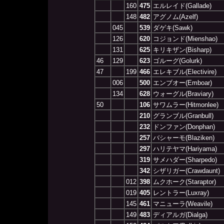
160
475
エルレイド(Gallade)
148
482
アグノム(Azelf)
045
539
ダゲキ(Sawk)
126
620
コジョンド(Mienshao)
131
625
キリキザン(Bisharp)
46
129
623
ゴルーグ(Golurk)
47
199
466
エレキブル(Electivire)
006
500
エンブオー(Emboar)
134
628
ウォーグル(Braviary)
50
106
サワムラー(Hitmonlee)
210
グランブル(Granbull)
232
ドンファン(Donphan)
257
バシャーモ(Blaziken)
297
ハリテヤマ(Hariyama)
319
サメハダー(Sharpedo)
342
シザリガー(Crawdaunt)
012
398
ムクホーク(Staraptor)
019
405
レントラー(Luxray)
145
461
マニューラ(Weavile)
149
483
ディアルガ(Dialga)