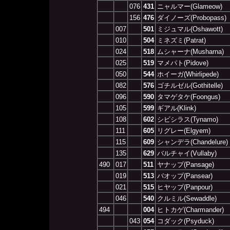
076
431
ニャルマー(Glameow)
156
476
ダイノーズ(Probopass)
007
501
ミジュマル(Oshawott)
010
504
ミネズミ(Patrat)
024
518
ムシャーナ(Musharna)
025
519
マメパト(Pidove)
050
544
ホイーガ(Whirlipede)
082
576
ゴチルゼル(Gothitelle)
096
590
タマゲタケ(Foongus)
105
599
ギアル(Klink)
108
602
シビシラス(Tynamo)
111
605
リグレー(Elgyem)
115
609
シャンデラ(Chandelure)
135
629
バルチャイ(Vullaby)
490
017
511
ヤナップ(Pansage)
019
513
バオップ(Pansear)
021
515
ヒヤップ(Panpour)
046
540
クルミル(Sewaddle)
494
004
ヒトカゲ(Charmander)
043
054
コダック(Psyduck)