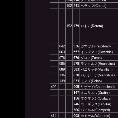
102
441
ペラップ(Chatot)
152
479
ロトム(Rotom)
042
536
ガマガル(Palpitoad)
063
557
イシズマイ(Dwebble)
076
570
ゾロア(Zorua)
085
579
ランクルス(Reuniclus)
089
583
バニリッチ(Vanillish)
136
630
バルジーナ(Mandibuzz)
139
633
モノズ(Deino)
409
005
リザード(Charmeleon)
147
ミニリュウ(Dratini)
156
マグマラシ(Quilava)
246
ヨーギラス(Larvitar)
366
パールル(Clamperl)
414
008
カメール(Wartortle)