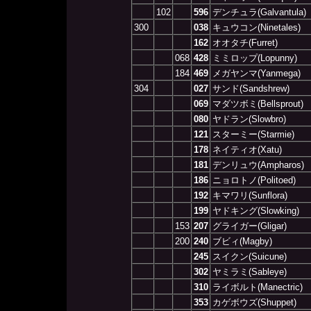
102
596
デンチュラ(Galvantula)
300
038
キュウコン(Ninetales)
162
オオタチ(Furret)
068
428
ミミロップ(Lopunny)
184
469
メガヤンマ(Yanmega)
304
027
サンド(Sandshrew)
069
マダツボミ(Bellsprout)
080
ヤドラン(Slowbro)
121
スターミー(Starmie)
178
ネイティオ(Xatu)
181
デンリュウ(Ampharos)
186
ニョロトノ(Politoed)
192
キマワリ(Sunflora)
199
ヤドキング(Slowking)
153
207
グライガー(Gligar)
200
240
ブビィ(Magby)
245
スイクン(Suicune)
302
ヤミラミ(Sableye)
310
ライボルト(Manectric)
353
カゲボウズ(Shuppet)