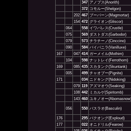
347
アノプス(Anorith)
372
コモルー(Shelgon)
202
467
ブーバーン(Magmortar)
154
472
グライオン(Gliscor)
064
558
イワパレス(Crustle)
075
569
ダストダス(Garbodor)
079
573
チラチーノ(Cinccino)
090
584
バイバニラ(Vanilluxe)
167
047
414
ガーメイル(Mothim)
104
598
ナットレイ(Ferrothorn)
169
085
435
スカタンク(Skuntank)
005
499
チャオブー(Pignite)
171
034
ニドキング(Nidoking)
079
119
アズマオウ(Seaking)
108
442
ミカルゲ(Spiritomb)
143
460
ユキノオー(Abomasnow
056
550
バスラオ(Basculin)
176
295
バクオング(Exploud)
177
022
オニドリル(Fearow)
105
026
ライチュウ(Raichu)