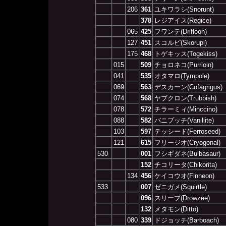
206
361
ユキワラシ(Snorunt)
378
レジアイス(Regice)
065
425
フワンテ(Drifloon)
127
451
スコルピ(Skorupi)
175
468
トゲキッス(Togekiss)
015
509
チョロネコ(Purrloin)
041
535
オタマロ(Tympole)
069
563
デスカーン(Cofagrigus)
074
568
ヤブクロン(Trubbish)
078
572
チラーミィ(Minccino)
088
582
バニプッチ(Vanillite)
103
597
テッシード(Ferroseed)
121
615
フリージオ(Cryogonal)
530
001
フシギダネ(Bulbasaur)
152
チコリータ(Chikorita)
134
456
ケイコウオ(Finneon)
533
007
ゼニガメ(Squirtle)
096
スリープ(Drowzee)
132
メタモン(Ditto)
080
339
ドジョッチ(Barboach)