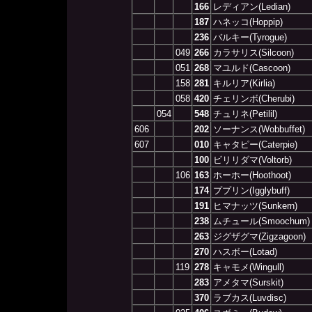
166
レディアン(Ledian)
187
ハネッコ(Hoppip)
236
バルキー(Tyrogue)
049
266
カラサリス(Silcoon)
051
268
マユルド(Cascoon)
158
281
キルリア(Kirlia)
058
420
チェリンボ(Cherubi)
054
548
チュリネ(Petilil)
606
202
ソーナンス(Wobbuffet)
607
010
キャタピー(Caterpie)
100
ビリリダマ(Voltorb)
106
163
ホーホー(Hoothoot)
174
ププリン(Igglybuff)
191
ヒマナッツ(Sunkern)
238
ムチュール(Smoochum)
263
ジグザグマ(Zigzagoon)
270
ハスボー(Lotad)
119
278
キャモメ(Wingull)
283
アメタマ(Surskit)
370
ラブカス(Luvdisc)