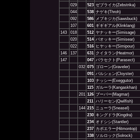
029
523
ゼブライカ(Zebstrika)
044
538
ナゲキ(Throh)
092
586
メブキジカ(Sawsbuck)
107
601
ギギギアル(Klinklang)
143
018
512
ヤナッキー(Simisage)
020
514
バオッキー(Simisear)
022
516
ヒヤッキー(Simipour)
146
137
631
クイタラン(Heatmor)
147
047
パラセクト(Parasect)
032
075
ゴローン(Graveler)
091
パルシェン(Cloyster)
103
ナッシー(Exeggutor)
115
ガルーラ(Kangaskhan)
201
126
ブーバー(Magmar)
211
ハリーセン(Qwilfish)
144
215
ニューラ(Sneasel)
230
キングドラ(Kingdra)
234
オドシシ(Stantler)
237
カポエラー(Hitmontop)
338
ソルロック(Solrock)