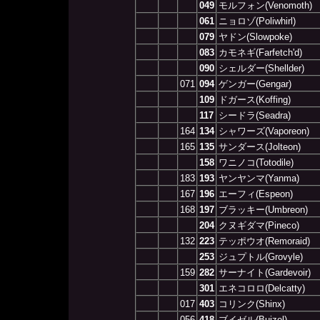
049
モルフォン(Venomoth)
061
ニョロゾ(Poliwhirl)
079
ヤドン(Slowpoke)
083
カモネギ(Farfetch'd)
090
シェルダー(Shellder)
071
094
ゲンガー(Gengar)
109
ドガース(Koffing)
117
シードラ(Seadra)
164
134
シャワーズ(Vaporeon)
165
135
サンダース(Jolteon)
158
ワニノコ(Totodile)
183
193
ヤンヤンマ(Yanma)
167
196
エーフィ(Espeon)
168
197
ブラッキー(Umbreon)
204
クヌギダマ(Pineco)
132
223
テッポウオ(Remoraid)
253
ジュプトル(Grovyle)
159
282
サーナイト(Gardevoir)
301
エネコロロ(Delcatty)
017
403
コリンク(Shinx)
056
418
ブイゼル(Buizel)