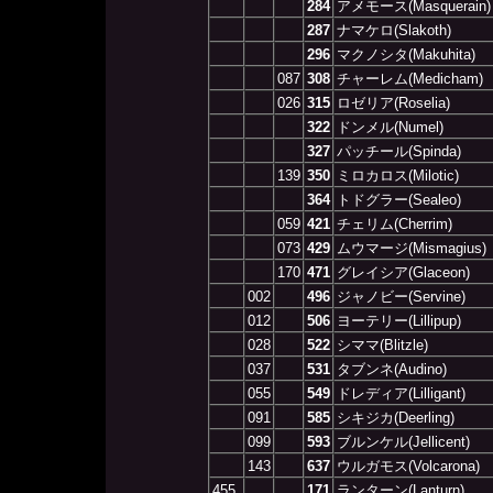
284
アメモース(Masquerain)
287
ナマケロ(Slakoth)
296
マクノシタ(Makuhita)
087
308
チャーレム(Medicham)
026
315
ロゼリア(Roselia)
322
ドンメル(Numel)
327
パッチール(Spinda)
139
350
ミロカロス(Milotic)
364
トドグラー(Sealeo)
059
421
チェリム(Cherrim)
073
429
ムウマージ(Mismagius)
170
471
グレイシア(Glaceon)
002
496
ジャノビー(Servine)
012
506
ヨーテリー(Lillipup)
028
522
シママ(Blitzle)
037
531
タブンネ(Audino)
055
549
ドレディア(Lilligant)
091
585
シキジカ(Deerling)
099
593
ブルンケル(Jellicent)
143
637
ウルガモス(Volcarona)
455
171
ランターン(Lanturn)