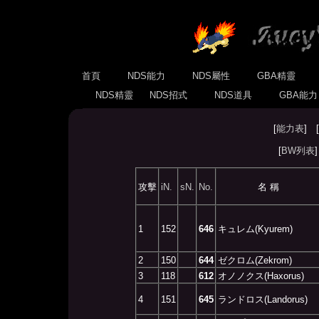
首頁
NDS能力
NDS屬性
GBA精靈
NDS精靈
NDS招式
NDS道具
GBA能
[
能力表
] [
[
BW列表
攻擊
iN.
sN.
No.
名 稱
1
152
646
キュレム(Kyurem)
2
150
644
ゼクロム(Zekrom)
3
118
612
オノノクス(Haxorus)
4
151
645
ランドロス(Landorus)