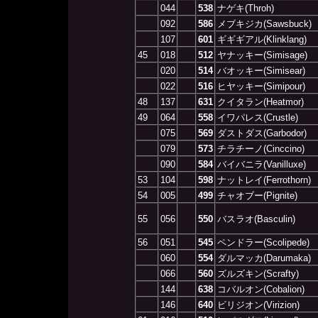
044
538
ナゲキ(Throh)
092
586
メブキジカ(Sawsbuck)
107
601
ギギギアル(Klinklang)
45
018
512
ヤナッキー(Simisage)
020
514
バオッキー(Simisear)
022
516
ヒヤッキー(Simipour)
48
137
631
クイタラン(Heatmor)
49
064
558
イワパレス(Crustle)
075
569
ダストダス(Garbodor)
079
573
チラチーノ(Cinccino)
090
584
バイバニラ(Vanilluxe)
53
104
598
ナットレイ(Ferrothorn)
54
005
499
チャオブー(Pignite)
55
056
550
バスラオ(Basculin)
56
051
545
ペンドラー(Scolipede)
060
554
ダルマッカ(Darumaka)
066
560
ズルズキン(Scrafty)
144
638
コバルオン(Cobalion)
146
640
ビリジオン(Virizion)