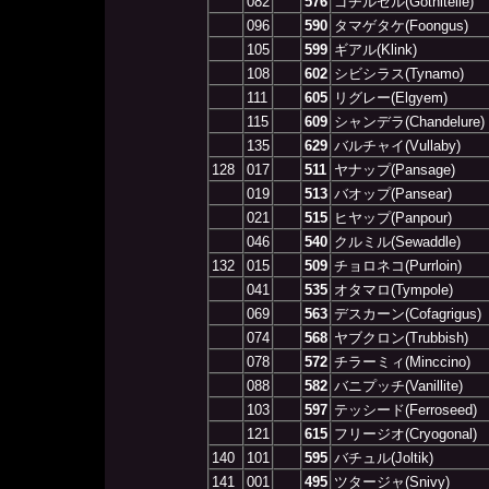
082
576
ゴチルゼル(Gothitelle)
096
590
タマゲタケ(Foongus)
105
599
ギアル(Klink)
108
602
シビシラス(Tynamo)
111
605
リグレー(Elgyem)
115
609
シャンデラ(Chandelure)
135
629
バルチャイ(Vullaby)
128
017
511
ヤナップ(Pansage)
019
513
バオップ(Pansear)
021
515
ヒヤップ(Panpour)
046
540
クルミル(Sewaddle)
132
015
509
チョロネコ(Purrloin)
041
535
オタマロ(Tympole)
069
563
デスカーン(Cofagrigus)
074
568
ヤブクロン(Trubbish)
078
572
チラーミィ(Minccino)
088
582
バニプッチ(Vanillite)
103
597
テッシード(Ferroseed)
121
615
フリージオ(Cryogonal)
140
101
595
バチュル(Joltik)
141
001
495
ツタージャ(Snivy)