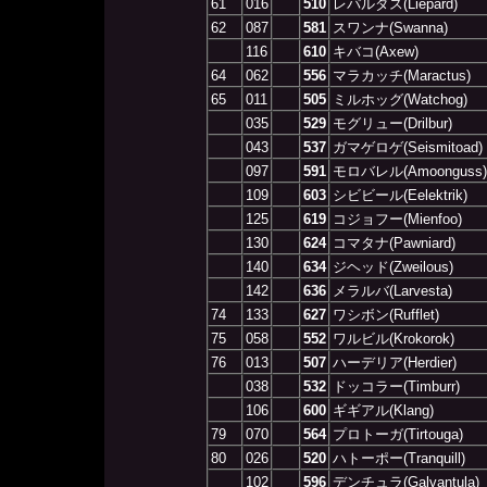
61
016
510
レパルダス(Liepard)
62
087
581
スワンナ(Swanna)
116
610
キバコ(Axew)
64
062
556
マラカッチ(Maractus)
65
011
505
ミルホッグ(Watchog)
035
529
モグリュー(Drilbur)
043
537
ガマゲロゲ(Seismitoad)
097
591
モロバレル(Amoonguss)
109
603
シビビール(Eelektrik)
125
619
コジョフー(Mienfoo)
130
624
コマタナ(Pawniard)
140
634
ジヘッド(Zweilous)
142
636
メラルバ(Larvesta)
74
133
627
ワシボン(Rufflet)
75
058
552
ワルビル(Krokorok)
76
013
507
ハーデリア(Herdier)
038
532
ドッコラー(Timburr)
106
600
ギギアル(Klang)
79
070
564
プロトーガ(Tirtouga)
80
026
520
ハトーポー(Tranquill)
102
596
デンチュラ(Galvantula)