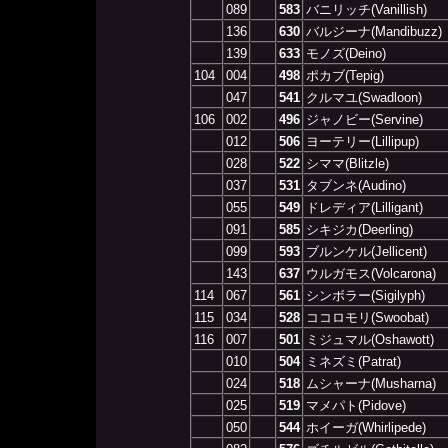
089
583
バニリッチ(Vanillish)
136
630
バルジーナ(Mandibuzz)
139
633
モノズ(Deino)
104
004
498
ポカブ(Tepig)
047
541
クルマユ(Swadloon)
106
002
496
ジャノビー(Servine)
012
506
ヨーテリー(Lillipup)
028
522
シママ(Blitzle)
037
531
タブンネ(Audino)
055
549
ドレディア(Lilligant)
091
585
シキジカ(Deerling)
099
593
ブルンケル(Jellicent)
143
637
ウルガモス(Volcarona)
114
067
561
シンボラー(Sigilyph)
115
034
528
ココロモリ(Swoobat)
116
007
501
ミジュマル(Oshawott)
010
504
ミネズミ(Patrat)
024
518
ムシャーナ(Musharna)
025
519
マメパト(Pidove)
050
544
ホイーガ(Whirlipede)