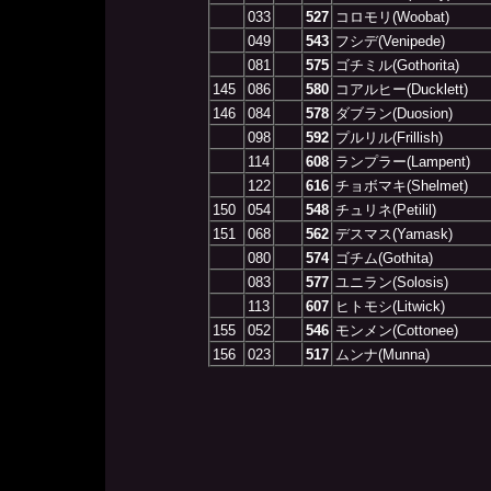
033
527
コロモリ(Woobat)
049
543
フシデ(Venipede)
081
575
ゴチミル(Gothorita)
145
086
580
コアルヒー(Ducklett)
146
084
578
ダブラン(Duosion)
098
592
プルリル(Frillish)
114
608
ランプラー(Lampent)
122
616
チョボマキ(Shelmet)
150
054
548
チュリネ(Petilil)
151
068
562
デスマス(Yamask)
080
574
ゴチム(Gothita)
083
577
ユニラン(Solosis)
113
607
ヒトモシ(Litwick)
155
052
546
モンメン(Cottonee)
156
023
517
ムンナ(Munna)