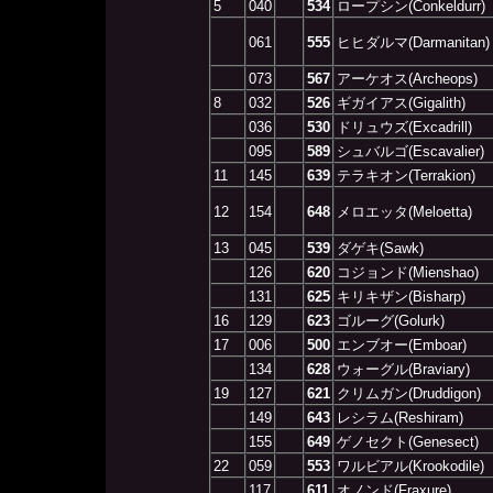
5
040
534
ロープシン(Conkeldurr)
061
555
ヒヒダルマ(Darmanitan)
073
567
アーケオス(Archeops)
8
032
526
ギガイアス(Gigalith)
036
530
ドリュウズ(Excadrill)
095
589
シュバルゴ(Escavalier)
11
145
639
テラキオン(Terrakion)
12
154
648
メロエッタ(Meloetta)
13
045
539
ダゲキ(Sawk)
126
620
コジョンド(Mienshao)
131
625
キリキザン(Bisharp)
16
129
623
ゴルーグ(Golurk)
17
006
500
エンブオー(Emboar)
134
628
ウォーグル(Braviary)
19
127
621
クリムガン(Druddigon)
149
643
レシラム(Reshiram)
155
649
ゲノセクト(Genesect)
22
059
553
ワルビアル(Krookodile)
117
611
オノンド(Fraxure)