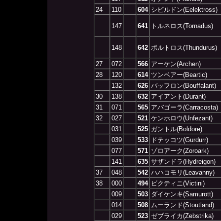
24
110
604
シビルドン(Eelektross)
147
641
トルネロス(Tornadus)
148
642
ボルトロス(Thundurus)
27
072
566
アーケン(Archen)
28
120
614
ツンベアー(Beartic)
132
626
バッフロン(Bouffalant)
30
138
632
アイアント(Durant)
31
071
565
アバゴーラ(Carracosta)
32
027
521
ケンホロウ(Unfezant)
031
525
ガントル(Boldore)
039
533
ドテッコツ(Gurdurr)
077
571
ゾロアーク(Zoroark)
141
635
サザンドラ(Hydreigon)
37
048
542
ハハコモリ(Leavanny)
38
000
494
ビクティニ(Victini)
009
503
ダイケンキ(Samurott)
014
508
ムーランド(Stoutland)
029
523
ゼブライカ(Zebstrika)