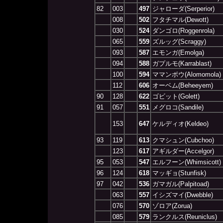
82
003
497
ジャローダ(Serperior)
008
502
フタチマル(Dewott)
030
524
ダンゴロ(Roggenrola)
065
559
ズルッグ(Scraggy)
093
587
エモンガ(Emolga)
094
588
ガプルモ(Karrablast)
100
594
ママンボウ(Alomomola)
112
606
オーベム(Beheeyem)
90
128
622
ゴビット(Golett)
91
057
551
メグロコ(Sandile)
153
647
ケルディオ(Keldeo)
93
119
613
クマシュン(Cubchoo)
123
617
アギルダー(Accelgor)
95
053
547
エルフーン(Whimsicott)
96
124
618
マッギョ(Stunfisk)
97
042
536
ガマガル(Palpitoad)
063
557
イシズマイ(Dwebble)
076
570
ゾロア(Zorua)
085
579
ランクルス(Reuniclus)