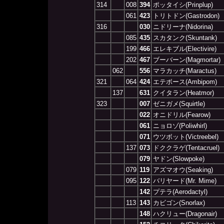
314
008
394
ポッタイシ(Prinplup)
061
423
トリトドン(Gastrodon)
316
030
ニドリーナ(Nidorina)
085
435
スカタンク(Skuntank)
199
466
エレキブル(Electivire)
202
467
ブーバーン(Magmortar)
062
556
マラカッチ(Maractus)
321
064
424
エテボース(Ambipom)
137
631
クイタラン(Heatmor)
323
007
ゼニガメ(Squirtle)
022
オニドリル(Fearow)
061
ニョロゾ(Poliwhirl)
071
ウツボット(Victreebel)
137
073
ドククラゲ(Tentacruel)
079
ヤドン(Slowpoke)
079
119
アズマオウ(Seaking)
095
122
バリヤード(Mr. Mime)
142
プテラ(Aerodactyl)
113
143
カビゴン(Snorlax)
148
ハクリュー(Dragonair)