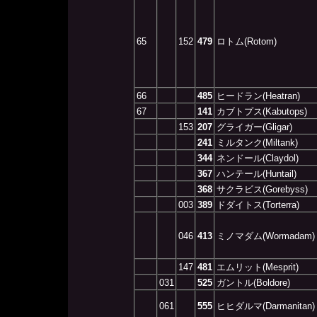
65
152
479
ロトム(Rotom)
66
485
ヒードラン(Heatran)
67
141
カブトプス(Kabutops)
153
207
グライガー(Gligar)
241
ミルタンク(Miltank)
344
ネンドール(Claydol)
367
ハンテール(Huntail)
368
サクラビス(Gorebyss)
003
389
ドダイトス(Torterra)
046
413
ミノマダム(Wormadam)
147
481
エムリット(Mesprit)
031
525
ガントル(Boldore)
061
555
ヒヒダルマ(Darmanitan)