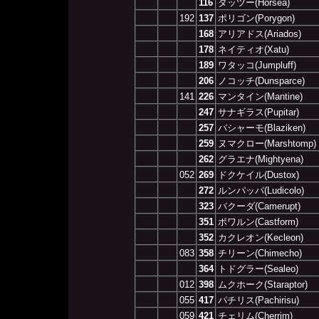
116
タッツー(Horsea)
192
137
ポリゴン(Porygon)
168
アリアドス(Ariados)
178
ネイティオ(Xatu)
189
ワタッコ(Jumpluff)
206
ノコッチ(Dunsparce)
141
226
マンタイン(Mantine)
247
サナギラス(Pupitar)
257
バシャーモ(Blaziken)
259
ヌマクロー(Marshtomp)
262
グラエナ(Mightyena)
052
269
ドクケイル(Dustox)
272
ルンパッパ(Ludicolo)
323
バクーダ(Camerupt)
351
ポワルン(Castform)
352
カクレオン(Kecleon)
083
358
チリーン(Chimecho)
364
トドグラー(Sealeo)
012
398
ムクホーク(Staraptor)
055
417
パチリス(Pachirisu)
059
421
チェリム(Cherrim)