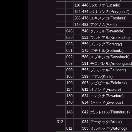
116
448
ルカリオ(Lucario)
194
474
ポリゴンＺ(Porygon-Z)
208
478
ユキメノコ(Froslass)
148
482
アグノム(Azelf)
046
540
クルミル(Sewaddle)
059
553
ワルビアル(Krookodile)
065
559
ズルッグ(Scraggy)
081
575
ゴチミル(Gothorita)
092
586
メブキジカ(Sawsbuck)
097
591
モロバレル(Amoonguss)
099
593
ブルンケル(Jellicent)
105
599
ギアル(Klink)
109
603
シビビール(Eelektrik)
117
611
オノンド(Fraxure)
130
624
コマタナ(Pawniard)
140
634
ジヘッド(Zweilous)
148
642
ボルトロス(Thundurus)
312
024
アーボック(Arbok)
011
505
ミルホッグ(Watchog)