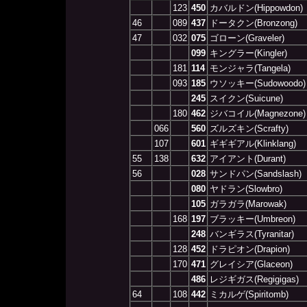
123
450
カバルドン(Hippowdon)
46
089
437
ドータクン(Bronzong)
47
032
075
ゴローン(Graveler)
099
キングラー(Kingler)
181
114
モンジャラ(Tangela)
093
185
ウソッキー(Sudowoodo)
245
スイクン(Suicune)
180
462
ジバコイル(Magnezone)
066
560
ズルズキン(Scrafty)
107
601
ギギギアル(Klinklang)
55
138
632
アイアント(Durant)
56
028
サンドパン(Sandslash)
080
ヤドラン(Slowbro)
105
ガラガラ(Marowak)
168
197
ブラッキー(Umbreon)
248
バンギラス(Tyranitar)
128
452
ドラピオン(Drapion)
170
471
グレイシア(Glaceon)
486
レジギガス(Regigigas)
64
108
442
ミカルゲ(Spiritomb)