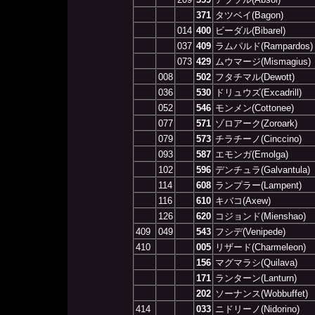
371
タツベイ(Bagon)
014
400
ビーダル(Bibarel)
037
409
ラムパルド(Rampardos)
073
429
ムウマージ(Mismagius)
008
502
フタチマル(Dewott)
036
530
ドリュウズ(Excadrill)
052
546
モンメン(Cottonee)
077
571
ゾロアーク(Zoroark)
079
573
チラチーノ(Cinccino)
093
587
エモンガ(Emolga)
102
596
デンチュラ(Galvantula)
114
608
ランプラー(Lampent)
116
610
キバコ(Axew)
126
620
コジョンド(Mienshao)
409
049
543
フシデ(Venipede)
410
005
リザード(Charmeleon)
156
マグマラシ(Quilava)
171
ランターン(Lanturn)
202
ソーナンス(Wobbuffet)
414
033
ニドリーノ(Nidorino)