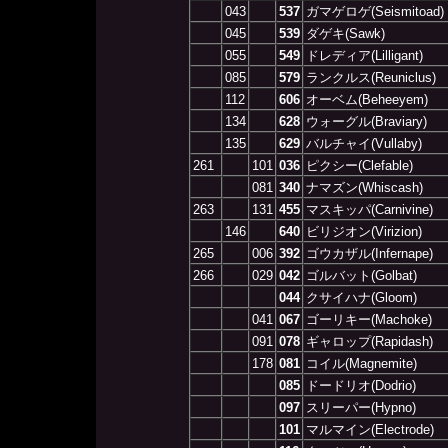
043
537
ガマゲロゲ(Seismitoad)
045
539
ダゲキ(Sawk)
055
549
ドレディア(Lilligant)
085
579
ランクルス(Reuniclus)
112
606
オーベム(Beheeyem)
134
628
ウォーグル(Braviary)
135
629
バルチャイ(Vullaby)
261
101
036
ピクシー(Clefable)
081
340
ナマズン(Whiscash)
263
131
455
マスキッパ(Carnivine)
146
640
ビリジオン(Virizion)
265
006
392
ゴウカザル(Infernape)
266
029
042
ゴルバット(Golbat)
044
クサイハナ(Gloom)
041
067
ゴーリキー(Machoke)
091
078
ギャロップ(Rapidash)
178
081
コイル(Magnemite)
085
ドードリオ(Dodrio)
097
スリーパー(Hypno)
101
マルマイン(Electrode)