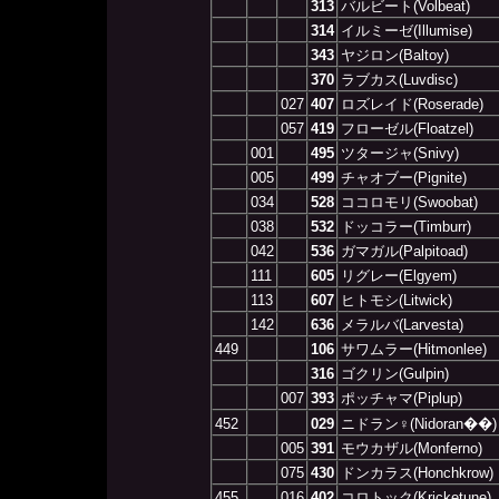
313
バルビート(Volbeat)
314
イルミーゼ(Illumise)
343
ヤジロン(Baltoy)
370
ラブカス(Luvdisc)
027
407
ロズレイド(Roserade)
057
419
フローゼル(Floatzel)
001
495
ツタージャ(Snivy)
005
499
チャオブー(Pignite)
034
528
ココロモリ(Swoobat)
038
532
ドッコラー(Timburr)
042
536
ガマガル(Palpitoad)
111
605
リグレー(Elgyem)
113
607
ヒトモシ(Litwick)
142
636
メラルバ(Larvesta)
449
106
サワムラー(Hitmonlee)
316
ゴクリン(Gulpin)
007
393
ポッチャマ(Piplup)
452
029
ニドラン♀(Nidoran��)
005
391
モウカザル(Monferno)
075
430
ドンカラス(Honchkrow)
455
016
402
コロトック(Kricketune)