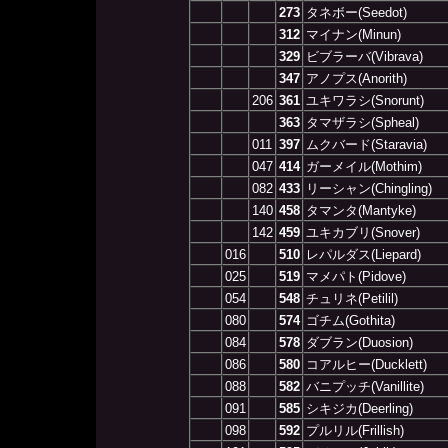
273
タネボー(Seedot)
312
マイナン(Minun)
329
ビブラーバ(Vibrava)
347
アノプス(Anorith)
206
361
ユキワラシ(Snorunt)
363
タマザラシ(Spheal)
011
397
ムクバード(Staravia)
047
414
ガーメイル(Mothim)
082
433
リーシャン(Chingling)
140
458
タマンタ(Mantyke)
142
459
ユキカブリ(Snover)
016
510
レパルダス(Liepard)
025
519
マメパト(Pidove)
054
548
チュリネ(Petilil)
080
574
ゴチム(Gothita)
084
578
ダブラン(Duosion)
086
580
コアルヒー(Ducklett)
088
582
バニプッチ(Vanillite)
091
585
シキジカ(Deerling)
098
592
プルリル(Frillish)