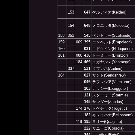
153
647
ケルディオ(Keldeo)
154
648
メロエッタ(Meloetta)
158
051
545
ペンドラー(Scolipede)
159
009
395
エンペルト(Empoleon)
160
031
ニドクイン(Nidoqueen)
161
088
436
ドーミラー(Bronzor)
184
469
メガヤンマ(Yanmega)
037
531
タブンネ(Audino)
164
027
サンド(Sandshrew)
045
ラフレシア(Vileplume)
103
ナッシー(Exeggutor)
121
スターミー(Starmie)
145
サンダー(Zapdos)
174
176
トゲチック(Togetic)
182
キレイハナ(Bellossom)
118
195
ヌオー(Quagsire)
222
サニーゴ(Corsola)
244
エンテイ(Entei)