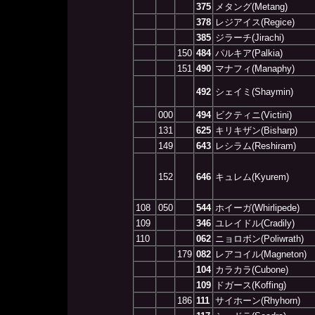
375
メタング(Metang)
378
レジアイス(Regice)
385
ジラーチ(Jirachi)
150
484
パルキア(Palkia)
151
490
マナフィ(Manaphy)
492
シェイミ(Shaymin)
000
494
ビクティニ(Victini)
131
625
キリキザン(Bisharp)
149
643
レシラム(Reshiram)
152
646
キュレム(Kyurem)
108
050
544
ホイーガ(Whirlipede)
109
346
ユレイドル(Cradily)
110
062
ニョロボン(Poliwrath)
179
082
レアコイル(Magneton)
104
カラカラ(Cubone)
109
ドガース(Koffing)
186
111
サイホーン(Rhyhorn)