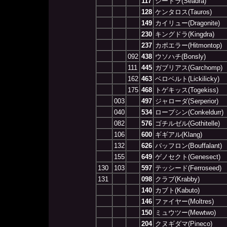
117
シードラ(Seadra)
128
ケンタロス(Tauros)
149
カイリュー(Dragonite)
230
キングドラ(Kingdra)
237
カポエラー(Hitmontop)
092
438
ウソハチ(Bonsly)
111
445
ガブリアス(Garchomp)
162
463
ベロベルト(Lickilicky)
175
468
トゲキッス(Togekiss)
003
497
ジャローダ(Serperior)
040
534
ロープシン(Conkeldurr)
082
576
ゴチルゼル(Gothitelle)
106
600
ギギアル(Klang)
132
626
バッフロン(Bouffalant)
155
649
ゲノセクト(Genesect)
130
103
597
テッシード(Ferroseed)
131
098
クラブ(Krabby)
140
カブト(Kabuto)
146
ファイヤー(Moltres)
150
ミュウツー(Mewtwo)
204
クヌギダマ(Pineco)