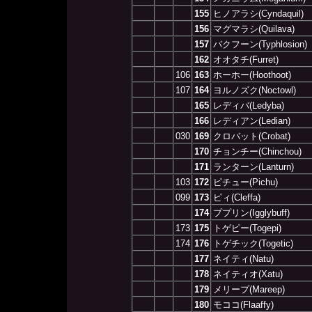
155
ヒノアラシ(Cyndaquil)
156
マグマラシ(Quilava)
157
バクフーン(Typhlosion)
162
オオタチ(Furret)
106
163
ホーホー(Hoothoot)
107
164
ヨルノズク(Noctowl)
165
レディバ(Ledyba)
166
レディアン(Ledian)
030
169
クロバット(Crobat)
170
チョンチー(Chinchou)
171
ランターン(Lanturn)
103
172
ピチュー(Pichu)
099
173
ピィ(Cleffa)
174
ププリン(Igglybuff)
173
175
トゲピー(Togepi)
174
176
トゲチック(Togetic)
177
ネイティ(Natu)
178
ネイティオ(Xatu)
179
メリープ(Mareep)
180
モココ(Flaaffy)