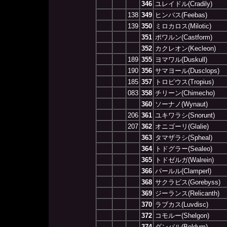
346
ユレイドル(Cradily)
138
349
ヒンバス(Feebas)
139
350
ミロカロス(Milotic)
351
ポワルン(Castform)
352
カクレオン(Kecleon)
189
355
ヨマワル(Duskull)
190
356
サマヨール(Dusclops)
185
357
トロピウス(Tropius)
083
358
チリーン(Chimecho)
360
ソーナノ(Wynaut)
206
361
ユキワラシ(Snorunt)
207
362
オニゴーリ(Glalie)
363
タマザラシ(Spheal)
364
トドグラー(Sealeo)
365
トドゼルガ(Walrein)
366
パールル(Clamperl)
368
サクラビス(Gorebyss)
369
ジーランス(Relicanth)
370
ラブカス(Luvdisc)
372
コモルー(Shelgon)
374
ダンバル(Beldum)