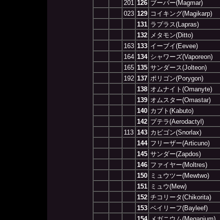
201
126
ブーバー(Magmar)
023
129
コイキング(Magikarp)
131
ラプラス(Lapras)
132
メタモン(Ditto)
163
133
イーブイ(Eevee)
164
134
シャワーズ(Vaporeon)
165
135
サンダース(Jolteon)
192
137
ポリゴン(Porygon)
138
オムナイト(Omanyte)
139
オムスター(Omastar)
140
カブト(Kabuto)
142
プテラ(Aerodactyl)
113
143
カビゴン(Snorlax)
144
フリーザー(Articuno)
145
サンダー(Zapdos)
146
ファイヤー(Moltres)
150
ミュウツー(Mewtwo)
151
ミュウ(Mew)
152
チコリータ(Chikorita)
153
ベイリーフ(Bayleef)
154
メガニウム(Meganium)