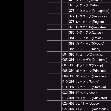
375
メタング(Metang)
376
メタグロス(Metagross)
377
レジロック(Regirock)
378
レジアイス(Regice)
379
レジスチル(Registeel)
380
ラティアス(Latias)
381
ラティオス(Latios)
382
カイオーガ(Kyogre)
385
ジラーチ(Jirachi)
004
390
ヒコザル(Chimchar)
005
391
モウカザル(Monferno)
007
393
ポッチャマ(Piplup)
008
394
ポッタイシ(Prinplup)
009
395
エンペルト(Empoleon)
010
396
ムックル(Starly)
011
397
ムクバード(Staravia)
013
399
ビッパ(Bidoof)
015
401
コロボーシ(Kricketot)
025
406
スボミー(Budew)
027
407
ロズレイド(Roserade)