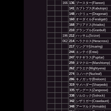
166
136
ブースター(Flareon)
141
カブトプス(Kabutops)
148
ハクリュー(Dragonair)
160
オーダイル(Feraligatr)
168
アリアドス(Ariados)
210
グランブル(Granbull)
196
212
ハッサム(Scizor)
062
214
ヘラクロス(Heracross)
217
リングマ(Ursaring)
244
エンテイ(Entei)
247
サナギラス(Pupitar)
259
ヌマクロー(Marshtomp)
262
グラエナ(Mightyena)
274
コノハナ(Nuzleaf)
286
キノガッサ(Breloom)
319
サメハダー(Sharpedo)
335
ザングース(Zangoose)
338
ソルロック(Solrock)
342
シザリガー(Crawdaunt)
348
アーマルド(Armaldo)