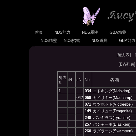
首頁
NDS能力
NDS屬性
GBA精靈
NDS精靈
NDS招式
NDS道具
GBA能
[
能力表
] [
[
BW列表
努力
iN.
sN.
No.
名 稱
攻
1
034
ニドキング(Nidoking)
042
068
カイリキー(Machamp)
071
ウツボット(Victreebel)
149
カイリュー(Dragonite)
248
バンギラス(Tyranitar)
257
バシャーモ(Blaziken)
260
ラグラージ(Swampert)