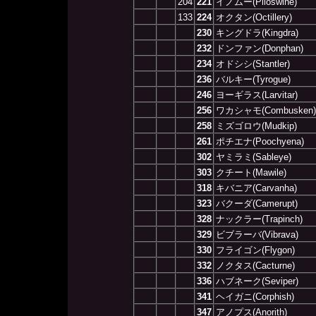
204
221
イノムー(Piloswine)
133
224
オクタン(Octillery)
230
キングドラ(Kingdra)
232
ドンファン(Donphan)
234
オドシシ(Stantler)
236
バルキー(Tyrogue)
246
ヨーギラス(Larvitar)
256
ワカシャモ(Combusken)
258
ミズゴロウ(Mudkip)
261
ポチエナ(Poochyena)
302
ヤミラミ(Sableye)
303
クチート(Mawile)
318
キバニア(Carvanha)
323
バクーダ(Camerupt)
328
ナックラー(Trapinch)
329
ビブラーバ(Vibrava)
330
フライゴン(Flygon)
332
ノクタス(Cacturne)
336
ハブネーク(Seviper)
341
ヘイガニ(Corphish)
347
アノプス(Anorith)