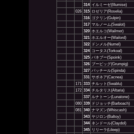
314
イルミーゼ(Illumise)
026
315
ロゼリア(Roselia)
316
ゴクリン(Gulpin)
317
マルノーム(Swalot)
320
ホエルコ(Wailmer)
321
ホエルオー(Wailord)
322
ドンメル(Numel)
324
コータス(Torkoal)
325
バネブー(Spoink)
326
ブーピッグ(Grumpig)
327
パッチール(Spinda)
331
サボネア(Cacnea)
171
333
チルット(Swablu)
172
334
チルタリス(Altaria)
337
ルナトーン(Lunatone)
080
339
ドジョッチ(Barboach)
081
340
ナマズン(Whiscash)
343
ヤジロン(Baltoy)
344
ネンドール(Claydol)
345
リリーラ(Lileep)