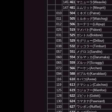
145
461
マニューラ(Weavile)
147
481
エムリット(Mesprit)
010
504
ミネズミ(Patrat)
011
505
ミルホッグ(Watchog)
012
506
ヨーテリー(Lillipup)
025
519
マメパト(Pidove)
031
525
ガントル(Boldore)
035
529
モグリュー(Drilbur)
038
532
ドッコラー(Timburr)
057
551
メグロコ(Sandile)
060
554
ダルマッカ(Darumaka)
065
559
ズルッグ(Scraggy)
072
566
アーケン(Archen)
094
588
ガプルモ(Karrablast)
116
610
キバコ(Axew)
119
613
クマシュン(Cubchoo)
125
619
コジョフー(Mienfoo)
128
622
ゴビット(Golett)
130
624
コマタナ(Pawniard)
133
627
ワシボン(Rufflet)