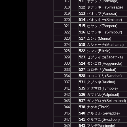
017
511
ヤナップ(Pansage)
018
512
ヤナッキー(Simisage)
019
513
バオップ(Pansear)
020
514
バオッキー(Simisear)
021
515
ヒヤップ(Panpour)
022
516
ヒヤッキー(Simipour)
023
517
ムンナ(Munna)
024
518
ムシャーナ(Musharna)
028
522
シママ(Blitzle)
029
523
ゼブライカ(Zebstrika)
030
524
ダンゴロ(Roggenrola)
033
527
コロモリ(Woobat)
034
528
ココロモリ(Swoobat)
037
531
タブンネ(Audino)
041
535
オタマロ(Tympole)
042
536
ガマガル(Palpitoad)
043
537
ガマゲロゲ(Seismitoad)
044
538
ナゲキ(Throh)
046
540
クルミル(Sewaddle)
047
541
クルマユ(Swadloon)
049
543
フシデ(Venipede)