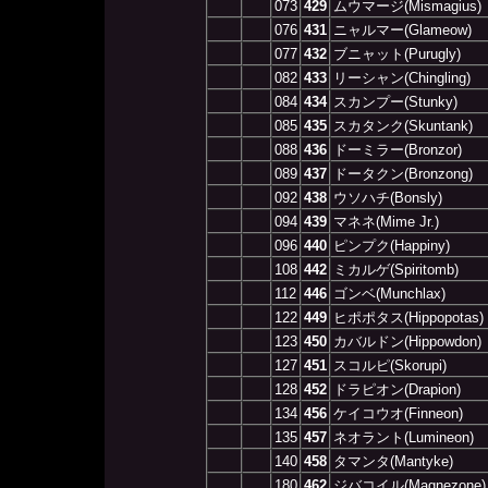
073
429
ムウマージ(Mismagius)
076
431
ニャルマー(Glameow)
077
432
ブニャット(Purugly)
082
433
リーシャン(Chingling)
084
434
スカンプー(Stunky)
085
435
スカタンク(Skuntank)
088
436
ドーミラー(Bronzor)
089
437
ドータクン(Bronzong)
092
438
ウソハチ(Bonsly)
094
439
マネネ(Mime Jr.)
096
440
ピンプク(Happiny)
108
442
ミカルゲ(Spiritomb)
112
446
ゴンベ(Munchlax)
122
449
ヒポポタス(Hippopotas)
123
450
カバルドン(Hippowdon)
127
451
スコルピ(Skorupi)
128
452
ドラピオン(Drapion)
134
456
ケイコウオ(Finneon)
135
457
ネオラント(Lumineon)
140
458
タマンタ(Mantyke)
180
462
ジバコイル(Magnezone)