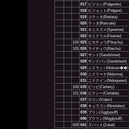
017
ピジョン(Pidgeotto)
018
ピジョット(Pidgeot)
019
コラッタ(Rattata)
020
ラッタ(Raticate)
021
オニスズメ(Spearow)
022
オニドリル(Fearow)
104
025
ピカチュウ(Pikachu)
105
026
ライチュウ(Raichu)
027
サンド(Sandshrew)
028
サンドパン(Sandslash)
029
ニドラン♀(Nidoran��)
030
ニドリーナ(Nidorina)
031
ニドクイン(Nidoqueen)
100
035
ピッピ(Clefairy)
101
036
ピクシー(Clefable)
037
ロコン(Vulpix)
038
キュウコン(Ninetales)
039
プリン(Jigglypuff)
040
プクリン(Wigglytuff)
028
041
ズバット(Zubat)