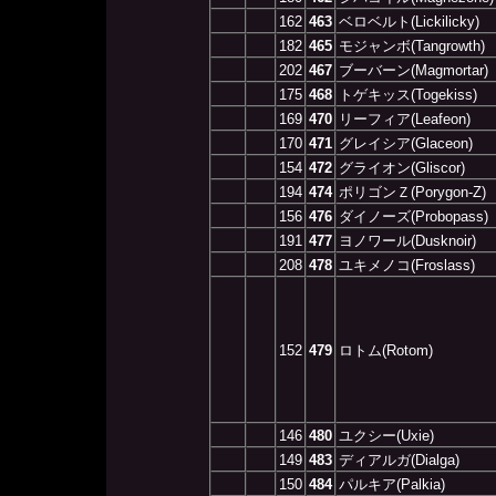
162
463
ベロベルト(Lickilicky)
182
465
モジャンボ(Tangrowth)
202
467
ブーバーン(Magmortar)
175
468
トゲキッス(Togekiss)
169
470
リーフィア(Leafeon)
170
471
グレイシア(Glaceon)
154
472
グライオン(Gliscor)
194
474
ポリゴンＺ(Porygon-Z)
156
476
ダイノーズ(Probopass)
191
477
ヨノワール(Dusknoir)
208
478
ユキメノコ(Froslass)
152
479
ロトム(Rotom)
146
480
ユクシー(Uxie)
149
483
ディアルガ(Dialga)
150
484
パルキア(Palkia)