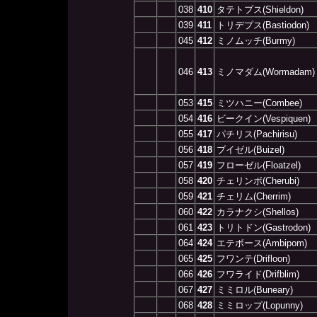
038
410
タテトプス(Shieldon)
039
411
トリデプス(Bastiodon)
045
412
ミノムッチ(Burmy)
046
413
ミノマダム(Wormadam)
053
415
ミツハニー(Combee)
054
416
ビークイン(Vespiquen)
055
417
パチリス(Pachirisu)
056
418
ブイゼル(Buizel)
057
419
フローゼル(Floatzel)
058
420
チェリンボ(Cherubi)
059
421
チェリム(Cherrim)
060
422
カラナクシ(Shellos)
061
423
トリトドン(Gastrodon)
064
424
エテボース(Ambipom)
065
425
フワンテ(Drifloon)
066
426
フワライド(Drifblim)
067
427
ミミロル(Buneary)
068
428
ミミロップ(Lopunny)