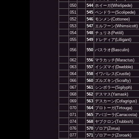
050
544
ホイーガ(Whirlipede)
051
545
ペンドラー(Scolipede)
052
546
モンメン(Cottonee)
053
547
エルフーン(Whimsicott)
054
548
チュリネ(Petilil)
055
549
ドレディア(Lilligant)
056
550
バスラオ(Basculin)
062
556
マラカッチ(Maractus)
063
557
イシズマイ(Dwebble)
064
558
イワパレス(Crustle)
066
560
ズルズキン(Scrafty)
067
561
シンボラー(Sigilyph)
068
562
デスマス(Yamask)
069
563
デスカーン(Cofagrigus)
070
564
プロトーガ(Tirtouga)
071
565
アバゴーラ(Carracosta)
074
568
ヤブクロン(Trubbish)
076
570
ゾロア(Zorua)
077
571
ゾロアーク(Zoroark)