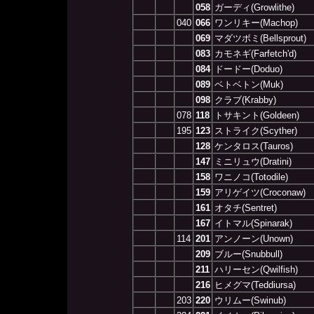
058
ガーディ(Growlithe)
040
066
ワンリキー(Machop)
069
マダツボミ(Bellsprout)
083
カモネギ(Farfetch'd)
084
ドードー(Doduo)
089
ベトベトン(Muk)
098
クラブ(Krabby)
078
118
トサキント(Goldeen)
195
123
ストライク(Scyther)
128
ケンタロス(Tauros)
147
ミニリュウ(Dratini)
158
ワニノコ(Totodile)
159
アリゲイツ(Croconaw)
161
オタチ(Sentret)
167
イトマル(Spinarak)
114
201
アンノーン(Unown)
209
ブルー(Snubbull)
211
ハリーセン(Qwilfish)
216
ヒメグマ(Teddiursa)
203
220
ウリムー(Swinub)