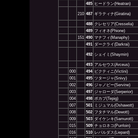
485
ヒードラン(Heatran)
210
487
ギラティナ(Giratina)
488
クレセリア(Cresselia)
489
フィオネ(Phione)
151
490
マナフィ(Manaphy)
491
ダークライ(Darkrai)
492
シェイミ(Shaymin)
493
アルセウス(Arceus)
000
494
ビクティニ(Victini)
001
495
ツタージャ(Snivy)
002
496
ジャノビー(Servine)
003
497
ジャローダ(Serperior)
004
498
ポカブ(Tepig)
007
501
ミジュマル(Oshawott)
008
502
フタチマル(Dewott)
009
503
ダイケンキ(Samurott)
015
509
チョロネコ(Purrloin)
016
510
レパルダス(Liepard)