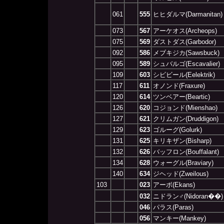
061
555
ヒヒダルマ(Darmanitan)
073
567
アーケオス(Archeops)
075
569
ダストダス(Garbodor)
092
586
メブキジカ(Sawsbuck)
095
589
シュバルゴ(Escavalier)
109
603
シビビール(Eelektrik)
117
611
オノンド(Fraxure)
120
614
ツンベアー(Beartic)
126
620
コジョンド(Mienshao)
127
621
クリムガン(Druddigon)
129
623
ゴルーグ(Golurk)
131
625
キリキザン(Bisharp)
132
626
バッフロン(Bouffalant)
134
628
ウォーグル(Braviary)
140
634
ジヘッド(Zweilous)
103
023
アーボ(Ekans)
032
ニドラン♂(Nidoran��)
046
パラス(Paras)
056
マンキー(Mankey)