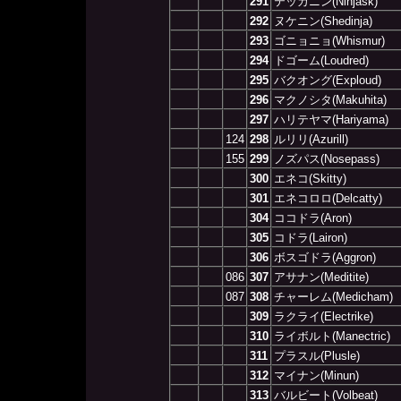
291
テッカニン(Ninjask)
292
ヌケニン(Shedinja)
293
ゴニョニョ(Whismur)
294
ドゴーム(Loudred)
295
バクオング(Exploud)
296
マクノシタ(Makuhita)
297
ハリテヤマ(Hariyama)
124
298
ルリリ(Azurill)
155
299
ノズパス(Nosepass)
300
エネコ(Skitty)
301
エネコロロ(Delcatty)
304
ココドラ(Aron)
305
コドラ(Lairon)
306
ボスゴドラ(Aggron)
086
307
アサナン(Meditite)
087
308
チャーレム(Medicham)
309
ラクライ(Electrike)
310
ライボルト(Manectric)
311
プラスル(Plusle)
312
マイナン(Minun)
313
バルビート(Volbeat)