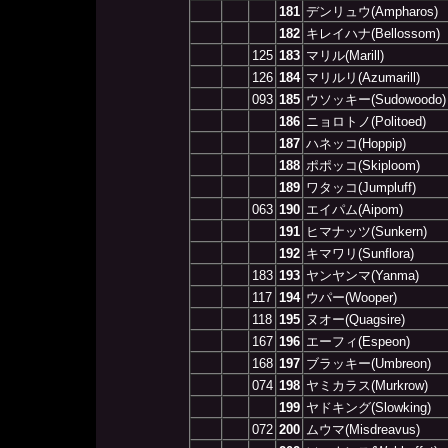
181
デンリュウ(Ampharos)
182
キレイハナ(Bellossom)
125
183
マリル(Marill)
126
184
マリルリ(Azumarill)
093
185
ウソッキー(Sudowoodo)
186
ニョロトノ(Politoed)
187
ハネッコ(Hoppip)
188
ポポッコ(Skiploom)
189
ワタッコ(Jumpluff)
063
190
エイパム(Aipom)
191
ヒマナッツ(Sunkern)
192
キマワリ(Sunflora)
183
193
ヤンヤンマ(Yanma)
117
194
ウパー(Wooper)
118
195
ヌオー(Quagsire)
167
196
エーフィ(Espeon)
168
197
ブラッキー(Umbreon)
074
198
ヤミカラス(Murkrow)
199
ヤドキング(Slowking)
072
200
ムウマ(Misdreavus)