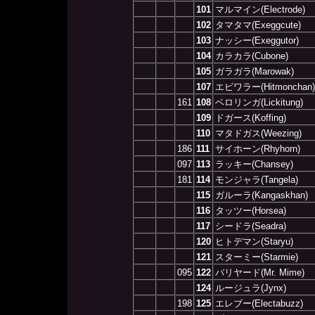
101
マルマイン(Electrode)
102
タマタマ(Exeggcute)
103
ナッシー(Exeggutor)
104
カラカラ(Cubone)
105
ガラガラ(Marowak)
107
エビワラー(Hitmonchan)
161
108
ベロリンガ(Lickitung)
109
ドガース(Koffing)
110
マタドガス(Weezing)
186
111
サイホーン(Rhyhorn)
097
113
ラッキー(Chansey)
181
114
モンジャラ(Tangela)
115
ガルーラ(Kangaskhan)
116
タッツー(Horsea)
117
シードラ(Seadra)
120
ヒトデマン(Staryu)
121
スターミー(Starmie)
095
122
バリヤード(Mr. Mime)
124
ルージュラ(Jynx)
198
125
エレブー(Electabuzz)