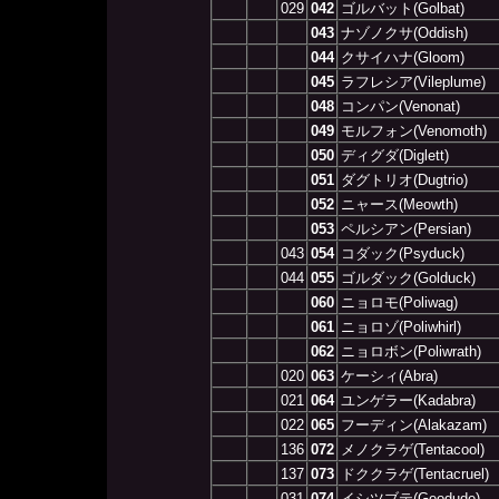
029
042
ゴルバット(Golbat)
043
ナゾノクサ(Oddish)
044
クサイハナ(Gloom)
045
ラフレシア(Vileplume)
048
コンパン(Venonat)
049
モルフォン(Venomoth)
050
ディグダ(Diglett)
051
ダグトリオ(Dugtrio)
052
ニャース(Meowth)
053
ペルシアン(Persian)
043
054
コダック(Psyduck)
044
055
ゴルダック(Golduck)
060
ニョロモ(Poliwag)
061
ニョロゾ(Poliwhirl)
062
ニョロボン(Poliwrath)
020
063
ケーシィ(Abra)
021
064
ユンゲラー(Kadabra)
022
065
フーディン(Alakazam)
136
072
メノクラゲ(Tentacool)
137
073
ドククラゲ(Tentacruel)
031
074
イシツブテ(Geodude)