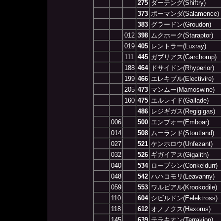
275
ダーテング(Shiftry)
373
ボーマンダ(Salamence)
383
グラードン(Groudon)
012
398
ムクホーク(Staraptor)
019
405
レントラー(Luxray)
111
445
ガブリアス(Garchomp)
188
464
ドサイドン(Rhyperior)
199
466
エレキブル(Electivire)
205
473
マンムー(Mamoswine)
160
475
エルレイド(Gallade)
486
レジギガス(Regigigas)
006
500
エンブオー(Emboar)
014
508
ムーランド(Stoutland)
027
521
ケンホロウ(Unfezant)
032
526
ギガイアス(Gigalith)
040
534
ロープシン(Conkeldurr)
048
542
ハハコモリ(Leavanny)
059
553
ワルビアル(Krookodile)
110
604
シビルドン(Eelektross)
118
612
オノノクス(Haxorus)
145
639
テラキオン(Terrakion)