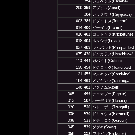
354
ジュペッタ(Banette)
209
359
アブソル(Absol)
384
レックウザ(Rayquaza)
003
389
ドダイトス(Torterra)
014
400
ビーダル(Bibarel)
016
402
コロトック(Kricketune)
018
404
ルクシオ(Luxio)
037
409
ラムパルド(Rampardos)
075
430
ドンカラス(Honchkrow)
110
444
ガバイト(Gabite)
130
454
ドクロッグ(Toxicroak)
131
455
マスキッパ(Carnivine)
184
469
メガヤンマ(Yanmega)
148
482
アグノム(Azelf)
005
499
チャオブー(Pignite)
013
507
ハーデリア(Herdier)
026
520
ハトーポー(Tranquill)
036
530
ドリュウズ(Excadrill)
039
533
ドテッコツ(Gurdurr)
045
539
ダゲキ(Sawk)
058
552
ワルビル(Krokorok)