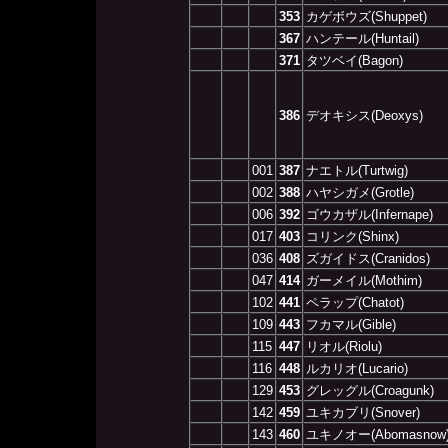
353
カゲボウズ(Shuppet)
367
ハンテール(Huntail)
371
タツベイ(Bagon)
386
デオキシス(Deoxys)
001
387
ナエトル(Turtwig)
002
388
ハヤシガメ(Grotle)
006
392
ゴウカザル(Infernape)
017
403
コリンク(Shinx)
036
408
ズガイドス(Cranidos)
047
414
ガーメイル(Mothim)
102
441
ペラップ(Chatot)
109
443
フカマル(Gible)
115
447
リオル(Riolu)
116
448
ルカリオ(Lucario)
129
453
グレッグル(Croagunk)
142
459
ユキカブリ(Snover)
143
460
ユキノオー(Abomasnow