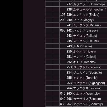
237
カポエラー(Hitmontop)
238
ムチュール(Smoochum)
197
239
エレキッド(Elekid)
200
240
ブビィ(Magby)
241
ミルタンク(Miltank)
098
242
ハピナス(Blissey)
243
ライコウ(Raikou)
245
スイクン(Suicune)
249
ルギア(Lugia)
250
ホウオウ(Ho-oh)
251
セレビィ(Celebi)
252
キモリ(Treecko)
253
ジュプトル(Grovyle)
254
ジュカイン(Sceptile)
255
アチャモ(Torchic)
263
ジグザグマ(Zigzagoon)
264
マッスグマ(Linoone)
048
265
ケムッソ(Wurmple)
049
266
カラサリス(Silcoon)
050
267
アゲハント(Beautifly)