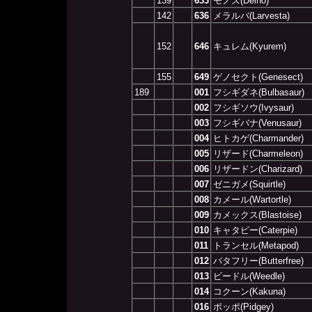
139
633
モノズ(Deino)
142
636
メラルバ(Larvesta)
152
646
キュレム(Kyurem)
155
649
ゲノセクト(Genesect)
189
001
フシギダネ(Bulbasaur)
002
フシギソウ(Ivysaur)
003
フシギバナ(Venusaur)
004
ヒトカゲ(Charmander)
005
リザード(Charmeleon)
006
リザードン(Charizard)
007
ゼニガメ(Squirtle)
008
カメール(Wartortle)
009
カメックス(Blastoise)
010
キャタピー(Caterpie)
011
トランセル(Metapod)
012
バタフリー(Butterfree)
013
ビードル(Weedle)
014
コクーン(Kakuna)
016
ポッポ(Pidgey)