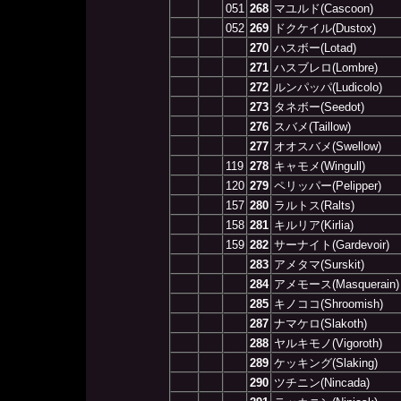
051
268
マユルド(Cascoon)
052
269
ドクケイル(Dustox)
270
ハスボー(Lotad)
271
ハスブレロ(Lombre)
272
ルンパッパ(Ludicolo)
273
タネボー(Seedot)
276
スバメ(Taillow)
277
オオスバメ(Swellow)
119
278
キャモメ(Wingull)
120
279
ペリッパー(Pelipper)
157
280
ラルトス(Ralts)
158
281
キルリア(Kirlia)
159
282
サーナイト(Gardevoir)
283
アメタマ(Surskit)
284
アメモース(Masquerain)
285
キノココ(Shroomish)
287
ナマケロ(Slakoth)
288
ヤルキモノ(Vigoroth)
289
ケッキング(Slaking)
290
ツチニン(Nincada)