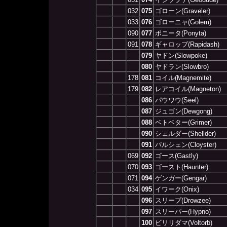
032
075
ゴローン(Graveler)
033
076
ゴローニャ(Golem)
090
077
ポニータ(Ponyta)
091
078
ギャロップ(Rapidash)
079
ヤドン(Slowpoke)
080
ヤドラン(Slowbro)
178
081
コイル(Magnemite)
179
082
レアコイル(Magneton)
086
パウワウ(Seel)
087
ジュゴン(Dewgong)
088
ベトベター(Grimer)
090
シェルダー(Shellder)
091
パルシェン(Cloyster)
069
092
ゴース(Gastly)
070
093
ゴースト(Haunter)
071
094
ゲンガー(Gengar)
034
095
イワーク(Onix)
096
スリープ(Drowzee)
097
スリーパー(Hypno)
100
ビリリダマ(Voltorb)