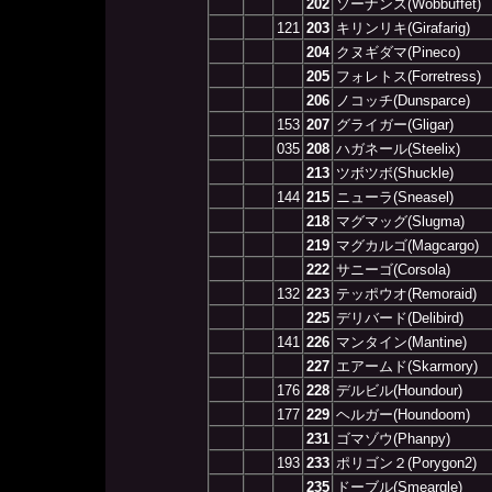
202
ソーナンス(Wobbuffet)
121
203
キリンリキ(Girafarig)
204
クヌギダマ(Pineco)
205
フォレトス(Forretress)
206
ノコッチ(Dunsparce)
153
207
グライガー(Gligar)
035
208
ハガネール(Steelix)
213
ツボツボ(Shuckle)
144
215
ニューラ(Sneasel)
218
マグマッグ(Slugma)
219
マグカルゴ(Magcargo)
222
サニーゴ(Corsola)
132
223
テッポウオ(Remoraid)
225
デリバード(Delibird)
141
226
マンタイン(Mantine)
227
エアームド(Skarmory)
176
228
デルビル(Houndour)
177
229
ヘルガー(Houndoom)
231
ゴマゾウ(Phanpy)
193
233
ポリゴン２(Porygon2)
235
ドーブル(Smeargle)