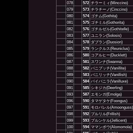
078
572
チラーミィ(Minccino)
079
573
チラチーノ(Cinccino)
080
574
ゴチム(Gothita)
081
575
ゴチミル(Gothorita)
082
576
ゴチルゼル(Gothitelle)
083
577
ユニラン(Solosis)
084
578
ダブラン(Duosion)
085
579
ランクルス(Reuniclus)
086
580
コアルヒー(Ducklett)
087
581
スワンナ(Swanna)
088
582
バニプッチ(Vanillite)
089
583
バニリッチ(Vanillish)
090
584
バイバニラ(Vanilluxe)
091
585
シキジカ(Deerling)
093
587
エモンガ(Emolga)
096
590
タマゲタケ(Foongus)
097
591
モロバレル(Amoonguss)
098
592
プルリル(Frillish)
099
593
ブルンケル(Jellicent)
100
594
ママンボウ(Alomomola)