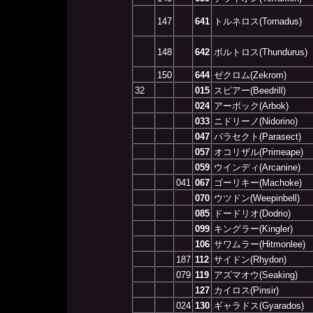
147
641
トルネロス(Tornadus)
148
642
ボルトロス(Thundurus)
150
644
ゼクロム(Zekrom)
32
015
スピアー(Beedrill)
024
アーボック(Arbok)
033
ニドリーノ(Nidorino)
047
パラセクト(Parasect)
057
オコリザル(Primeape)
059
ウインディ(Arcanine)
041
067
ゴーリキー(Machoke)
070
ウツドン(Weepinbell)
085
ドードリオ(Dodrio)
099
キングラー(Kingler)
106
サワムラー(Hitmonlee)
187
112
サイドン(Rhydon)
079
119
アズマオウ(Seaking)
127
カイロス(Pinsir)
024
130
ギャラドス(Gyarados)