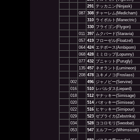
291
テッカニン(Ninjask)
087
308
チャーレム(Medicham)
310
ライボルト(Manectric)
330
フライゴン(Flygon)
011
397
ムクバード(Staravia)
057
419
フローゼル(Floatzel)
064
424
エテボース(Ambipom)
068
428
ミミロップ(Lopunny)
077
432
ブニャット(Purugly)
135
457
ネオラント(Lumineon)
208
478
ユキメノコ(Froslass)
002
496
ジャノビー(Servine)
016
510
レパルダス(Liepard)
018
512
ヤナッキー(Simisage)
020
514
バオッキー(Simisear)
022
516
ヒヤッキー(Simipour)
029
523
ゼブライカ(Zebstrika)
034
528
ココロモリ(Swoobat)
053
547
エルフーン(Whimsicott)