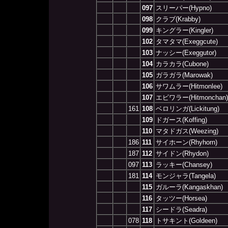
097
スリーパー(Hypno)
098
クラブ(Krabby)
099
キングラー(Kingler)
102
タマタマ(Exeggcute)
103
ナッシー(Exeggutor)
104
カラカラ(Cubone)
105
ガラガラ(Marowak)
106
サワムラー(Hitmonlee)
107
エビワラー(Hitmonchan)
161
108
ベロリンガ(Lickitung)
109
ドガース(Koffing)
110
マタドガス(Weezing)
186
111
サイホーン(Rhyhorn)
187
112
サイドン(Rhydon)
097
113
ラッキー(Chansey)
181
114
モンジャラ(Tangela)
115
ガルーラ(Kangaskhan)
116
タッツー(Horsea)
117
シードラ(Seadra)
078
118
トサキント(Goldeen)