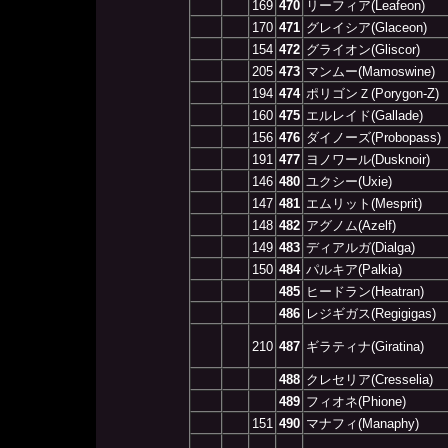
169
470
リーフィア(Leafeon)
170
471
グレイシア(Glaceon)
154
472
グライオン(Gliscor)
205
473
マンムー(Mamoswine)
194
474
ポリゴンＺ(Porygon-Z)
160
475
エルレイド(Gallade)
156
476
ダイノーズ(Probopass)
191
477
ヨノワール(Dusknoir)
146
480
ユクシー(Uxie)
147
481
エムリット(Mesprit)
148
482
アグノム(Azelf)
149
483
ディアルガ(Dialga)
150
484
パルキア(Palkia)
485
ヒードラン(Heatran)
486
レジギガス(Regigigas)
210
487
ギラティナ(Giratina)
488
クレセリア(Cresselia)
489
フィオネ(Phione)
151
490
マナフィ(Manaphy)