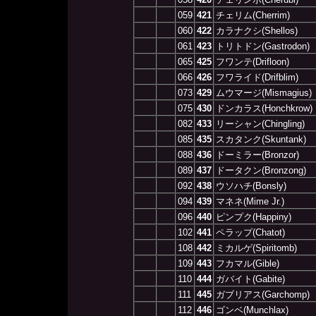
059
421
チェリム(Cherrim)
060
422
カラナクシ(Shellos)
061
423
トリトドン(Gastrodon)
065
425
フワンテ(Drifloon)
066
426
フワライド(Drifblim)
073
429
ムウマージ(Mismagius)
075
430
ドンカラス(Honchkrow)
082
433
リーシャン(Chingling)
085
435
スカタンク(Skuntank)
088
436
ドーミラー(Bronzor)
089
437
ドータクン(Bronzong)
092
438
ウソハチ(Bonsly)
094
439
マネネ(Mime Jr.)
096
440
ピンプク(Happiny)
102
441
ペラップ(Chatot)
108
442
ミカルゲ(Spiritomb)
109
443
フカマル(Gible)
110
444
ガバイト(Gabite)
111
445
ガブリアス(Garchomp)
112
446
ゴンベ(Munchlax)