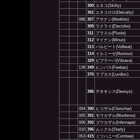
300
エネコ(Skitty)
301
エネコロロ(Delcatty)
086
307
アサナン(Meditite)
309
ラクライ(Electrike)
311
プラスル(Plusle)
312
マイナン(Minun)
313
バルビート(Volbeat)
314
イルミーゼ(Illumise)
329
ビブラーバ(Vibrava)
138
349
ヒンバス(Feebas)
370
ラブカス(Luvdisc)
386
デオキシス(Deoxys)
004
390
ヒコザル(Chimchar)
005
391
モウカザル(Monferno)
006
392
ゴウカザル(Infernape)
010
396
ムックル(Starly)
053
415
ミツハニー(Combee)