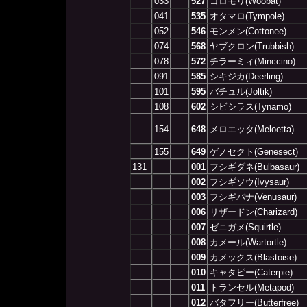
033
527
コロモリ(Woobat)
041
535
オタマロ(Tympole)
052
546
モンメン(Cottonee)
074
568
ヤブクロン(Trubbish)
078
572
チラーミィ(Minccino)
091
585
シキジカ(Deerling)
101
595
バチュル(Joltik)
108
602
シビシラス(Tynamo)
154
648
メロエッタ(Meloetta)
155
649
ゲノセクト(Genesect)
131
001
フシギダネ(Bulbasaur)
002
フシギソウ(Ivysaur)
003
フシギバナ(Venusaur)
006
リザードン(Charizard)
007
ゼニガメ(Squirtle)
008
カメール(Wartortle)
009
カメックス(Blastoise)
010
キャタピー(Caterpie)
011
トランセル(Metapod)
012
バタフリー(Butterfree)