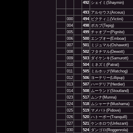
492
シェイミ(Shaymin)
493
アルセウス(Arceus)
000
494
ビクティニ(Victini)
004
498
ポカブ(Tepig)
005
499
チャオブー(Pignite)
006
500
エンブオー(Emboar)
007
501
ミジュマル(Oshawott)
008
502
フタチマル(Dewott)
009
503
ダイケンキ(Samurott)
010
504
ミネズミ(Patrat)
011
505
ミルホッグ(Watchog)
012
506
ヨーテリー(Lillipup)
013
507
ハーデリア(Herdier)
014
508
ムーランド(Stoutland)
023
517
ムンナ(Munna)
024
518
ムシャーナ(Musharna)
025
519
マメパト(Pidove)
026
520
ハトーポー(Tranquill)
027
521
ケンホロウ(Unfezant)
030
524
ダンゴロ(Roggenrola)