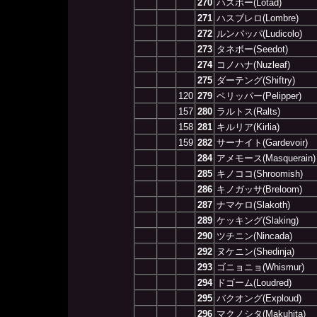
270
ハスボー(Lotad)
271
ハスブレロ(Lombre)
272
ルンパッパ(Ludicolo)
273
タネボー(Seedot)
274
コノハナ(Nuzleaf)
275
ダーテング(Shiftry)
120
279
ペリッパー(Pelipper)
157
280
ラルトス(Ralts)
158
281
キルリア(Kirlia)
159
282
サーナイト(Gardevoir)
284
アメモース(Masquerain)
285
キノココ(Shroomish)
286
キノガッサ(Breloom)
287
ナマケロ(Slakoth)
289
ケッキング(Slaking)
290
ツチニン(Nincada)
292
ヌケニン(Shedinja)
293
ゴニョニョ(Whismur)
294
ドゴーム(Loudred)
295
バクオング(Exploud)
296
マクノシタ(Makuhita)