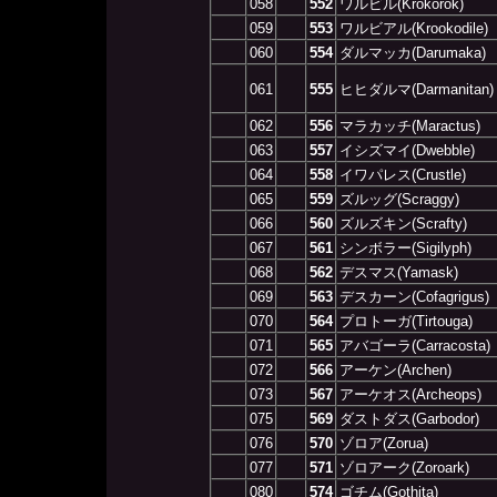
058
552
ワルビル(Krokorok)
059
553
ワルビアル(Krookodile)
060
554
ダルマッカ(Darumaka)
061
555
ヒヒダルマ(Darmanitan)
062
556
マラカッチ(Maractus)
063
557
イシズマイ(Dwebble)
064
558
イワパレス(Crustle)
065
559
ズルッグ(Scraggy)
066
560
ズルズキン(Scrafty)
067
561
シンボラー(Sigilyph)
068
562
デスマス(Yamask)
069
563
デスカーン(Cofagrigus)
070
564
プロトーガ(Tirtouga)
071
565
アバゴーラ(Carracosta)
072
566
アーケン(Archen)
073
567
アーケオス(Archeops)
075
569
ダストダス(Garbodor)
076
570
ゾロア(Zorua)
077
571
ゾロアーク(Zoroark)
080
574
ゴチム(Gothita)