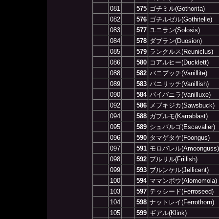
081
575
ゴチミル(Gothorita)
082
576
ゴチルゼル(Gothitelle)
083
577
ユニラン(Solosis)
084
578
ダブラン(Duosion)
085
579
ランクルス(Reuniclus)
086
580
コアルヒー(Ducklett)
088
582
バニプッチ(Vanillite)
089
583
バニリッチ(Vanillish)
090
584
バイバニラ(Vanilluxe)
092
586
メブキジカ(Sawsbuck)
094
588
ガプルモ(Karrablast)
095
589
シュバルゴ(Escavalier)
096
590
タマゲタケ(Foongus)
097
591
モロバレル(Amoonguss)
098
592
プルリル(Frillish)
099
593
ブルンケル(Jellicent)
100
594
ママンボウ(Alomomola)
103
597
テッシード(Ferroseed)
104
598
ナットレイ(Ferrothorn)
105
599
ギアル(Klink)