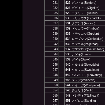
031
525
ガントル(Boldore)
032
526
ギガイアス(Gigalith)
035
529
モグリュー(Drilbur)
036
530
ドリュウズ(Excadrill)
037
531
タブンネ(Audino)
038
532
ドッコラー(Timburr)
039
533
ドテッコツ(Gurdurr)
040
534
ロープシン(Conkeldurr)
042
536
ガマガル(Palpitoad)
043
537
ガマゲロゲ(Seismitoad)
044
538
ナゲキ(Throh)
045
539
ダゲキ(Sawk)
046
540
クルミル(Sewaddle)
047
541
クルマユ(Swadloon)
048
542
ハハコモリ(Leavanny)
049
543
フシデ(Venipede)
050
544
ホイーガ(Whirlipede)
054
548
チュリネ(Petilil)
055
549
ドレディア(Lilligant)
057
551
メグロコ(Sandile)