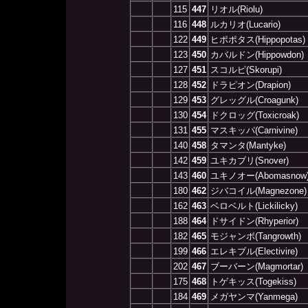
115
447
リオル(Riolu)
116
448
ルカリオ(Lucario)
122
449
ヒポポタス(Hippopotas)
123
450
カバルドン(Hippowdon)
127
451
スコルピ(Skorupi)
128
452
ドラピオン(Drapion)
129
453
グレッグル(Croagunk)
130
454
ドクロッグ(Toxicroak)
131
455
マスキッパ(Carnivine)
140
458
タマンタ(Mantyke)
142
459
ユキカブリ(Snover)
143
460
ユキノオー(Abomasnow
180
462
ジバコイル(Magnezone)
162
463
ベロベルト(Lickilicky)
188
464
ドサイドン(Rhyperior)
182
465
モジャンボ(Tangrowth)
199
466
エレキブル(Electivire)
202
467
ブーバーン(Magmortar)
175
468
トゲキッス(Togekiss)
184
469
メガヤンマ(Yanmega)