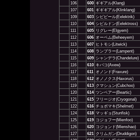
106
600
ギギアル(Klang)
107
601
ギギギアル(Klinklang)
109
603
シビビール(Eelektrik)
110
604
シビルドン(Eelektross)
111
605
リグレー(Elgyem)
112
606
オーベム(Beheeyem)
113
607
ヒトモシ(Litwick)
114
608
ランプラー(Lampent)
115
609
シャンデラ(Chandelure)
116
610
キバコ(Axew)
117
611
オノンド(Fraxure)
118
612
オノノクス(Haxorus)
119
613
クマシュン(Cubchoo)
120
614
ツンベアー(Beartic)
121
615
フリージオ(Cryogonal)
122
616
チョボマキ(Shelmet)
124
618
マッギョ(Stunfisk)
125
619
コジョフー(Mienfoo)
126
620
コジョンド(Mienshao)
127
621
クリムガン(Druddigon)