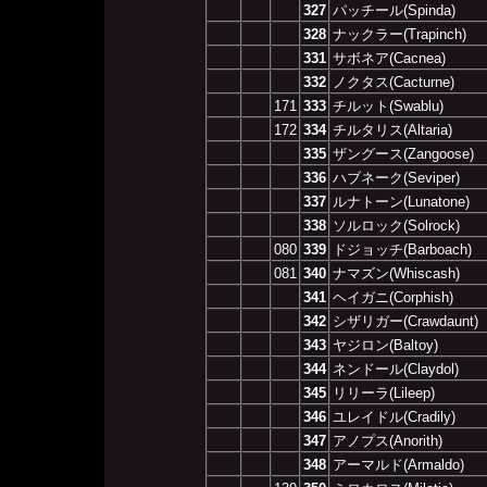
327
パッチール(Spinda)
328
ナックラー(Trapinch)
331
サボネア(Cacnea)
332
ノクタス(Cacturne)
171
333
チルット(Swablu)
172
334
チルタリス(Altaria)
335
ザングース(Zangoose)
336
ハブネーク(Seviper)
337
ルナトーン(Lunatone)
338
ソルロック(Solrock)
080
339
ドジョッチ(Barboach)
081
340
ナマズン(Whiscash)
341
ヘイガニ(Corphish)
342
シザリガー(Crawdaunt)
343
ヤジロン(Baltoy)
344
ネンドール(Claydol)
345
リリーラ(Lileep)
346
ユレイドル(Cradily)
347
アノプス(Anorith)
348
アーマルド(Armaldo)