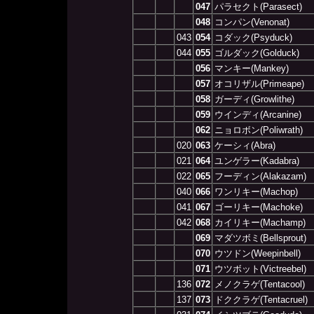
047
パラセクト(Parasect)
048
コンパン(Venonat)
043
054
コダック(Psyduck)
044
055
ゴルダック(Golduck)
056
マンキー(Mankey)
057
オコリザル(Primeape)
058
ガーディ(Growlithe)
059
ウインディ(Arcanine)
062
ニョロボン(Poliwrath)
020
063
ケーシィ(Abra)
021
064
ユンゲラー(Kadabra)
022
065
フーディン(Alakazam)
040
066
ワンリキー(Machop)
041
067
ゴーリキー(Machoke)
042
068
カイリキー(Machamp)
069
マダツボミ(Bellsprout)
070
ウツドン(Weepinbell)
071
ウツボット(Victreebel)
136
072
メノクラゲ(Tentacool)
137
073
ドククラゲ(Tentacruel)