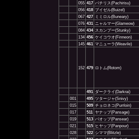
055
417
パチリス(Pachirisu)
056
418
ブイゼル(Buizel)
067
427
ミミロル(Buneary)
076
431
ニャルマー(Glameow)
084
434
スカンプー(Stunky)
134
456
ケイコウオ(Finneon)
145
461
マニューラ(Weavile)
152
479
ロトム(Rotom)
491
ダークライ(Darkrai)
001
495
ツタージャ(Snivy)
015
509
チョロネコ(Purrloin)
017
511
ヤナップ(Pansage)
019
513
バオップ(Pansear)
021
515
ヒヤップ(Panpour)
028
522
シママ(Blitzle)