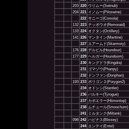
203
220
ウリムー(Swinub)
204
221
イノムー(Piloswine)
222
サニーゴ(Corsola)
132
223
テッポウオ(Remoraid)
133
224
オクタン(Octillery)
141
226
マンタイン(Mantine)
227
エアームド(Skarmory)
176
228
デルビル(Houndour)
177
229
ヘルガー(Houndoom)
230
キングドラ(Kingdra)
231
ゴマゾウ(Phanpy)
232
ドンファン(Donphan)
193
233
ポリゴン２(Porygon2)
234
オドシシ(Stantler)
236
バルキー(Tyrogue)
237
カポエラー(Hitmontop)
238
ムチュール(Smoochum)
241
ミルタンク(Miltank)
098
242
ハピナス(Blissey)
244
エンテイ(Entei)