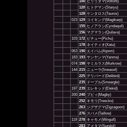
100
ビリリダマ(Voltorb)
120
ヒトデマン(Staryu)
128
ケンタロス(Tauros)
023
129
コイキング(Magikarp)
155
ヒノアラシ(Cyndaquil)
156
マグマラシ(Quilava)
103
172
ピチュー(Pichu)
178
ネイティオ(Xatu)
063
190
エイパム(Aipom)
183
193
ヤンヤンマ(Yanma)
074
198
ヤミカラス(Murkrow)
144
215
ニューラ(Sneasel)
225
デリバード(Delibird)
235
ドーブル(Smeargle)
197
239
エレキッド(Elekid)
200
240
ブビィ(Magby)
252
キモリ(Treecko)
263
ジグザグマ(Zigzagoon)
276
スバメ(Taillow)
119
278
キャモメ(Wingull)
283
アメタマ(Surskit)