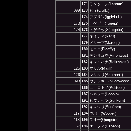
171
ランターン(Lanturn)
099
173
ピィ(Cleffa)
174
ププリン(Igglybuff)
173
175
トゲピー(Togepi)
174
176
トゲチック(Togetic)
177
ネイティ(Natu)
179
メリープ(Mareep)
180
モココ(Flaaffy)
181
デンリュウ(Ampharos)
182
キレイハナ(Bellossom)
125
183
マリル(Marill)
126
184
マリルリ(Azumarill)
093
185
ウソッキー(Sudowoodo)
186
ニョロトノ(Politoed)
187
ハネッコ(Hoppip)
191
ヒマナッツ(Sunkern)
192
キマワリ(Sunflora)
117
194
ウパー(Wooper)
118
195
ヌオー(Quagsire)
167
196
エーフィ(Espeon)