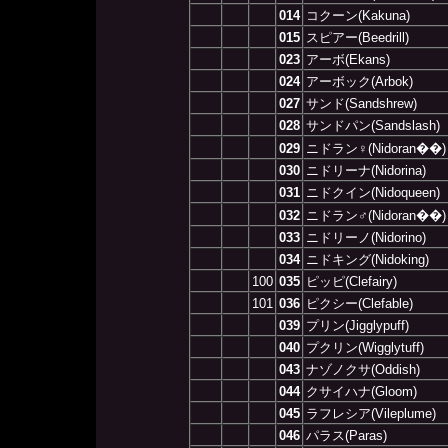
014
コクーン(Kakuna)
015
スピアー(Beedrill)
023
アーボ(Ekans)
024
アーボック(Arbok)
027
サンド(Sandshrew)
028
サンドパン(Sandslash)
029
ニドラン♀(Nidoran��)
030
ニドリーナ(Nidorina)
031
ニドクイン(Nidoqueen)
032
ニドラン♂(Nidoran��)
033
ニドリーノ(Nidorino)
034
ニドキング(Nidoking)
100
035
ピッピ(Clefairy)
101
036
ピクシー(Clefable)
039
プリン(Jigglypuff)
040
プクリン(Wigglytuff)
043
ナゾノクサ(Oddish)
044
クサイハナ(Gloom)
045
ラフレシア(Vileplume)
046
パラス(Paras)