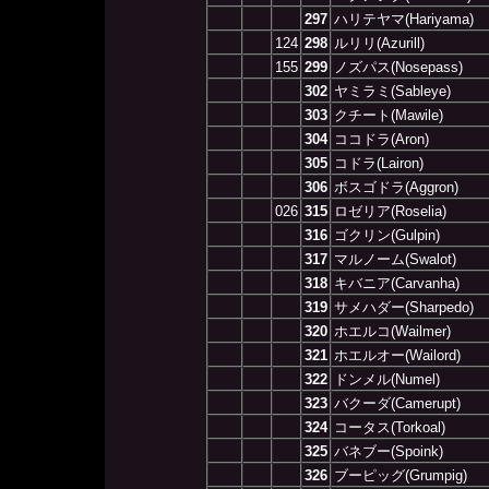
297
ハリテヤマ(Hariyama)
124
298
ルリリ(Azurill)
155
299
ノズパス(Nosepass)
302
ヤミラミ(Sableye)
303
クチート(Mawile)
304
ココドラ(Aron)
305
コドラ(Lairon)
306
ボスゴドラ(Aggron)
026
315
ロゼリア(Roselia)
316
ゴクリン(Gulpin)
317
マルノーム(Swalot)
318
キバニア(Carvanha)
319
サメハダー(Sharpedo)
320
ホエルコ(Wailmer)
321
ホエルオー(Wailord)
322
ドンメル(Numel)
323
バクーダ(Camerupt)
324
コータス(Torkoal)
325
バネブー(Spoink)
326
ブーピッグ(Grumpig)