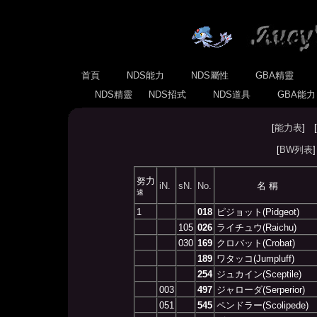
首頁
NDS能力
NDS屬性
GBA精靈
NDS精靈
NDS招式
NDS道具
GBA能
[
能力表
] [
[
BW列表
努力
iN.
sN.
No.
名 稱
速
1
018
ピジョット(Pidgeot)
105
026
ライチュウ(Raichu)
030
169
クロバット(Crobat)
189
ワタッコ(Jumpluff)
254
ジュカイン(Sceptile)
003
497
ジャローダ(Serperior)
051
545
ペンドラー(Scolipede)