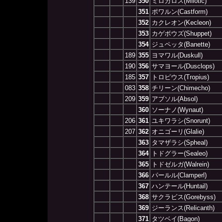
139
350
ミロカロス(Milotic)
351
ポワルン(Castform)
352
カクレオン(Kecleon)
353
カゲボウズ(Shuppet)
354
ジュペッタ(Banette)
189
355
ヨマワル(Duskull)
190
356
サマヨール(Dusclops)
185
357
トロピウス(Tropius)
083
358
チリーン(Chimecho)
209
359
アブソル(Absol)
360
ソーナノ(Wynaut)
206
361
ユキワラシ(Snorunt)
207
362
オニゴーリ(Glalie)
363
タマザラシ(Spheal)
364
トドグラー(Sealeo)
365
トドゼルガ(Walrein)
366
パールル(Clamperl)
367
ハンテール(Huntail)
368
サクラビス(Gorebyss)
369
ジーランス(Relicanth)
371
タツベイ(Bagon)