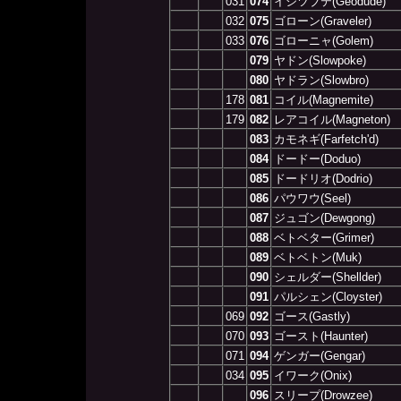
031
074
イシツブテ(Geodude)
032
075
ゴローン(Graveler)
033
076
ゴローニャ(Golem)
079
ヤドン(Slowpoke)
080
ヤドラン(Slowbro)
178
081
コイル(Magnemite)
179
082
レアコイル(Magneton)
083
カモネギ(Farfetch'd)
084
ドードー(Doduo)
085
ドードリオ(Dodrio)
086
パウワウ(Seel)
087
ジュゴン(Dewgong)
088
ベトベター(Grimer)
089
ベトベトン(Muk)
090
シェルダー(Shellder)
091
パルシェン(Cloyster)
069
092
ゴース(Gastly)
070
093
ゴースト(Haunter)
071
094
ゲンガー(Gengar)
034
095
イワーク(Onix)
096
スリープ(Drowzee)