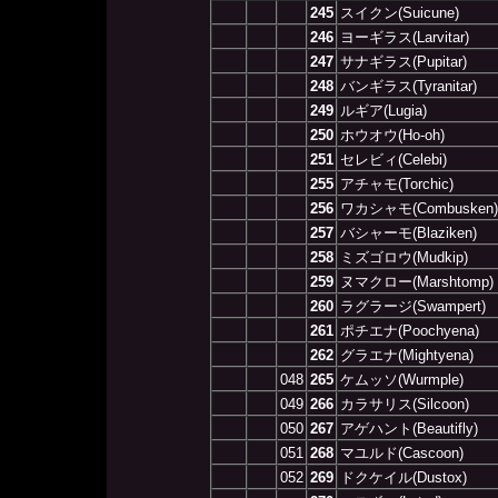
245
スイクン(Suicune)
246
ヨーギラス(Larvitar)
247
サナギラス(Pupitar)
248
バンギラス(Tyranitar)
249
ルギア(Lugia)
250
ホウオウ(Ho-oh)
251
セレビィ(Celebi)
255
アチャモ(Torchic)
256
ワカシャモ(Combusken)
257
バシャーモ(Blaziken)
258
ミズゴロウ(Mudkip)
259
ヌマクロー(Marshtomp)
260
ラグラージ(Swampert)
261
ポチエナ(Poochyena)
262
グラエナ(Mightyena)
048
265
ケムッソ(Wurmple)
049
266
カラサリス(Silcoon)
050
267
アゲハント(Beautifly)
051
268
マユルド(Cascoon)
052
269
ドクケイル(Dustox)