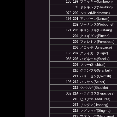
168
197
ブラッキー(Umbreon)
199
ヤドキング(Slowking)
072
200
ムウマ(Misdreavus)
114
201
アンノーン(Unown)
202
ソーナンス(Wobbuffet)
121
203
キリンリキ(Girafarig)
204
クヌギダマ(Pineco)
205
フォレトス(Forretress)
206
ノコッチ(Dunsparce)
153
207
グライガー(Gligar)
035
208
ハガネール(Steelix)
209
ブルー(Snubbull)
210
グランブル(Granbull)
211
ハリーセン(Qwilfish)
196
212
ハッサム(Scizor)
213
ツボツボ(Shuckle)
062
214
ヘラクロス(Heracross)
216
ヒメグマ(Teddiursa)
217
リングマ(Ursaring)
218
マグマッグ(Slugma)
219
マグカルゴ(Magcargo)