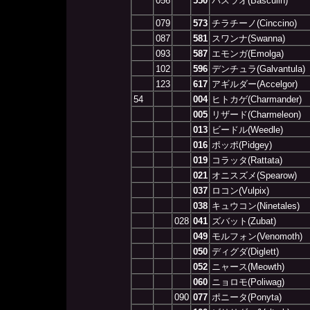
056
550
バスラオ(Basculin)
079
573
チラチーノ(Cinccino)
087
581
スワンナ(Swanna)
093
587
エモンガ(Emolga)
102
596
デンチュラ(Galvantula)
123
617
アギルダー(Accelgor)
54
004
ヒトカゲ(Charmander)
005
リザード(Charmeleon)
013
ビードル(Weedle)
016
ポッポ(Pidgey)
019
コラッタ(Rattata)
021
オニスズメ(Spearow)
037
ロコン(Vulpix)
038
キュウコン(Ninetales)
028
041
ズバット(Zubat)
049
モルフォン(Venomoth)
050
ディグダ(Diglett)
052
ニャース(Meowth)
060
ニョロモ(Poliwag)
090
077
ポニータ(Ponyta)