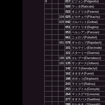
8
017
ピジョン(Pidgeotto)
020
ラッタ(Raticate)
022
オニドリル(Fearow)
104
025
ピカチュウ(Pikachu)
029
042
ゴルバット(Golbat)
051
ダグトリオ(Dugtrio)
053
ペルシアン(Persian)
061
ニョロゾ(Poliwhirl)
091
078
ギャロップ(Rapidash)
101
マルマイン(Electrode)
121
スターミー(Starmie)
198
125
エレブー(Electabuzz)
165
135
サンダース(Jolteon)
142
プテラ(Aerodactyl)
162
オオタチ(Furret)
188
ポポッコ(Skiploom)
243
ライコウ(Raikou)
253
ジュプトル(Grovyle)
264
マッスグマ(Linoone)
277
オオスバメ(Swellow)
288
ヤルキモノ(Vigoroth)