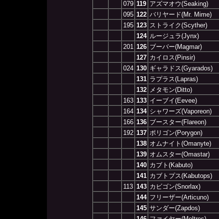
079
119
アズマオウ(Seaking)
095
122
バリヤード(Mr. Mime)
195
123
ストライク(Scyther)
124
ルージュラ(Jynx)
201
126
ブーバー(Magmar)
127
カイロス(Pinsir)
024
130
ギャラドス(Gyarados)
131
ラプラス(Lapras)
132
メタモン(Ditto)
163
133
イーブイ(Eevee)
164
134
シャワーズ(Vaporeon)
166
136
ブースター(Flareon)
192
137
ポリゴン(Porygon)
138
オムナイト(Omanyte)
139
オムスター(Omastar)
140
カブト(Kabuto)
141
カブトプス(Kabutops)
113
143
カビゴン(Snorlax)
144
フリーザー(Articuno)
145
サンダー(Zapdos)
146
ファイヤー(Moltres)