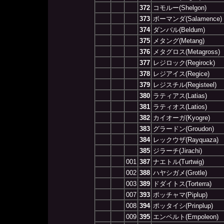
372
コモルー(Shelgon)
373
ボーマンダ(Salamence)
374
ダンバル(Beldum)
375
メタング(Metang)
376
メタグロス(Metagross)
377
レジロック(Regirock)
378
レジアイス(Regice)
379
レジスチル(Registeel)
380
ラティアス(Latias)
381
ラティオス(Latios)
382
カイオーガ(Kyogre)
383
グラードン(Groudon)
384
レックウザ(Rayquaza)
385
ジラーチ(Jirachi)
001
387
ナエトル(Turtwig)
002
388
ハヤシガメ(Grotle)
003
389
ドダイトス(Torterra)
007
393
ポッチャマ(Piplup)
008
394
ポッタイシ(Prinplup)
009
395
エンペルト(Empoleon)