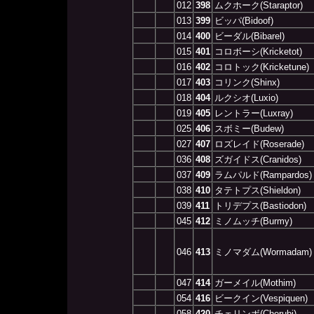
012
398
ムクホーク(Staraptor)
013
399
ビッパ(Bidoof)
014
400
ビーダル(Bibarel)
015
401
コロボーシ(Kricketot)
016
402
コロトック(Kricketune)
017
403
コリンク(Shinx)
018
404
ルクシオ(Luxio)
019
405
レントラー(Luxray)
025
406
スボミー(Budew)
027
407
ロズレイド(Roserade)
036
408
ズガイドス(Cranidos)
037
409
ラムパルド(Rampardos)
038
410
タテトプス(Shieldon)
039
411
トリデプス(Bastiodon)
045
412
ミノムッチ(Burmy)
046
413
ミノマダム(Wormadam)
047
414
ガーメイル(Mothim)
054
416
ビークイン(Vespiquen)
058
420
チェリンボ(Cherubi)