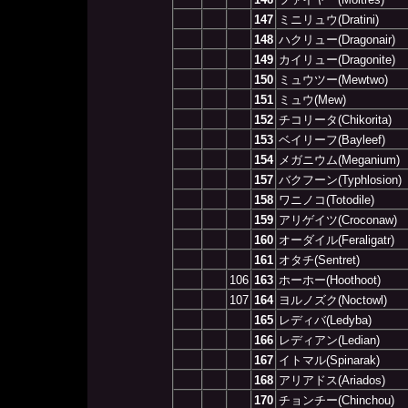
147
ミニリュウ(Dratini)
148
ハクリュー(Dragonair)
149
カイリュー(Dragonite)
150
ミュウツー(Mewtwo)
151
ミュウ(Mew)
152
チコリータ(Chikorita)
153
ベイリーフ(Bayleef)
154
メガニウム(Meganium)
157
バクフーン(Typhlosion)
158
ワニノコ(Totodile)
159
アリゲイツ(Croconaw)
160
オーダイル(Feraligatr)
161
オタチ(Sentret)
106
163
ホーホー(Hoothoot)
107
164
ヨルノズク(Noctowl)
165
レディバ(Ledyba)
166
レディアン(Ledian)
167
イトマル(Spinarak)
168
アリアドス(Ariados)
170
チョンチー(Chinchou)