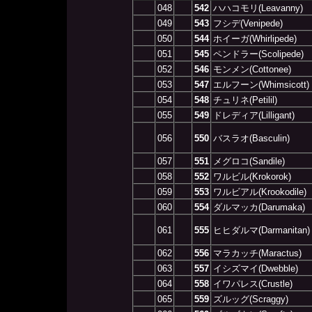
048
542
ハハコモリ(Leavanny)
049
543
フシデ(Venipede)
050
544
ホイーガ(Whirlipede)
051
545
ペンドラー(Scolipede)
052
546
モンメン(Cottonee)
053
547
エルフーン(Whimsicott)
054
548
チュリネ(Petilil)
055
549
ドレディア(Lilligant)
056
550
バスラオ(Basculin)
057
551
メグロコ(Sandile)
058
552
ワルビル(Krokorok)
059
553
ワルビアル(Krookodile)
060
554
ダルマッカ(Darumaka)
061
555
ヒヒダルマ(Darmanitan)
062
556
マラカッチ(Maractus)
063
557
イシズマイ(Dwebble)
064
558
イワパレス(Crustle)
065
559
ズルッグ(Scraggy)