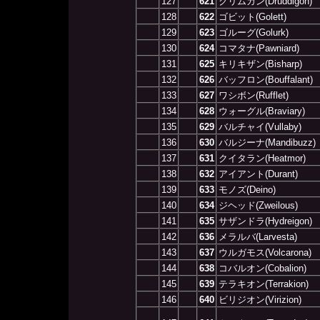
127
621
クリムガン(Druddigon)
128
622
ゴビット(Golett)
129
623
ゴルーグ(Golurk)
130
624
コマタナ(Pawniard)
131
625
キリキザン(Bisharp)
132
626
バッフロン(Bouffalant)
133
627
ワシボン(Rufflet)
134
628
ウォーグル(Braviary)
135
629
バルチャイ(Vullaby)
136
630
バルジーナ(Mandibuzz)
137
631
クイタラン(Heatmor)
138
632
アイアント(Durant)
139
633
モノズ(Deino)
140
634
ジヘッド(Zweilous)
141
635
サザンドラ(Hydreigon)
142
636
メラルバ(Larvesta)
143
637
ウルガモス(Volcarona)
144
638
コバルオン(Cobalion)
145
639
テラキオン(Terrakion)
146
640
ビリジオン(Virizion)