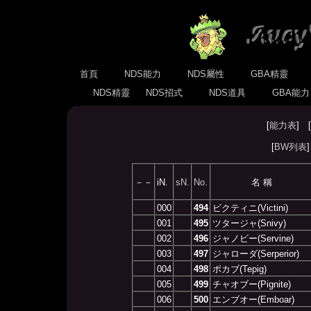
首頁
NDS能力
NDS屬性
GBA精靈
NDS精靈
NDS招式
NDS道具
GBA能
[
能力表
] [
[
BW列表
－－
iN.
sN.
No.
名 稱
000
494
ビクティニ(Victini)
001
495
ツタージャ(Snivy)
002
496
ジャノビー(Servine)
003
497
ジャローダ(Serperior)
004
498
ポカブ(Tepig)
005
499
チャオブー(Pignite)
006
500
エンブオー(Emboar)