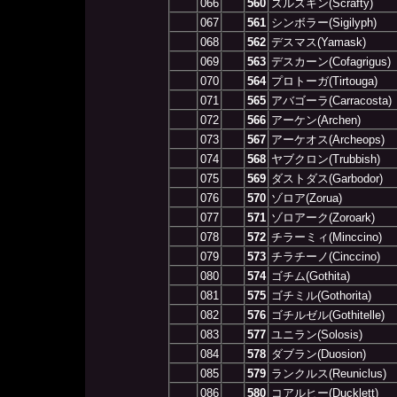
066
560
ズルズキン(Scrafty)
067
561
シンボラー(Sigilyph)
068
562
デスマス(Yamask)
069
563
デスカーン(Cofagrigus)
070
564
プロトーガ(Tirtouga)
071
565
アバゴーラ(Carracosta)
072
566
アーケン(Archen)
073
567
アーケオス(Archeops)
074
568
ヤブクロン(Trubbish)
075
569
ダストダス(Garbodor)
076
570
ゾロア(Zorua)
077
571
ゾロアーク(Zoroark)
078
572
チラーミィ(Minccino)
079
573
チラチーノ(Cinccino)
080
574
ゴチム(Gothita)
081
575
ゴチミル(Gothorita)
082
576
ゴチルゼル(Gothitelle)
083
577
ユニラン(Solosis)
084
578
ダブラン(Duosion)
085
579
ランクルス(Reuniclus)
086
580
コアルヒー(Ducklett)