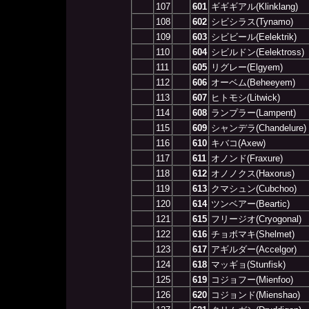
107
601
ギギギアル(Klinklang)
108
602
シビシラス(Tynamo)
109
603
シビビール(Eelektrik)
110
604
シビルドン(Eelektross)
111
605
リグレー(Elgyem)
112
606
オーベム(Beheeyem)
113
607
ヒトモシ(Litwick)
114
608
ランプラー(Lampent)
115
609
シャンデラ(Chandelure)
116
610
キバコ(Axew)
117
611
オノンド(Fraxure)
118
612
オノノクス(Haxorus)
119
613
クマシュン(Cubchoo)
120
614
ツンベアー(Beartic)
121
615
フリージオ(Cryogonal)
122
616
チョボマキ(Shelmet)
123
617
アギルダー(Accelgor)
124
618
マッギョ(Stunfisk)
125
619
コジョフー(Mienfoo)
126
620
コジョンド(Mienshao)