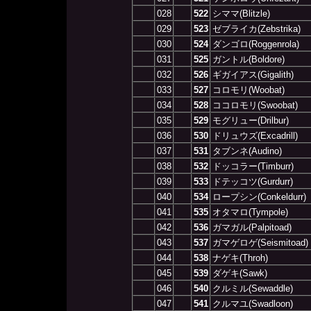
028
522
シママ(Blitzle)
029
523
ゼブライカ(Zebstrika)
030
524
ダンゴロ(Roggenrola)
031
525
ガントル(Boldore)
032
526
ギガイアス(Gigalith)
033
527
コロモリ(Woobat)
034
528
ココロモリ(Swoobat)
035
529
モグリュー(Drilbur)
036
530
ドリュウズ(Excadrill)
037
531
タブンネ(Audino)
038
532
ドッコラー(Timburr)
039
533
ドテッコツ(Gurdurr)
040
534
ロープシン(Conkeldurr)
041
535
オタマロ(Tympole)
042
536
ガマガル(Palpitoad)
043
537
ガマゲロゲ(Seismitoad)
044
538
ナゲキ(Throh)
045
539
ダゲキ(Sawk)
046
540
クルミル(Sewaddle)
047
541
クルマユ(Swadloon)