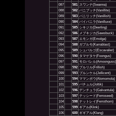
087
581
スワンナ(Swanna)
088
582
バニプッチ(Vanillite)
089
583
バニリッチ(Vanillish)
090
584
バイバニラ(Vanilluxe)
091
585
シキジカ(Deerling)
092
586
メブキジカ(Sawsbuck)
093
587
エモンガ(Emolga)
094
588
ガプルモ(Karrablast)
095
589
シュバルゴ(Escavalier)
096
590
タマゲタケ(Foongus)
097
591
モロバレル(Amoonguss)
098
592
プルリル(Frillish)
099
593
ブルンケル(Jellicent)
100
594
ママンボウ(Alomomola)
101
595
バチュル(Joltik)
102
596
デンチュラ(Galvantula)
103
597
テッシード(Ferroseed)
104
598
ナットレイ(Ferrothorn)
105
599
ギアル(Klink)
106
600
ギギアル(Klang)