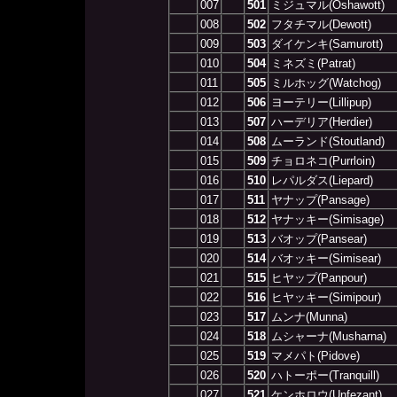
007
501
ミジュマル(Oshawott)
008
502
フタチマル(Dewott)
009
503
ダイケンキ(Samurott)
010
504
ミネズミ(Patrat)
011
505
ミルホッグ(Watchog)
012
506
ヨーテリー(Lillipup)
013
507
ハーデリア(Herdier)
014
508
ムーランド(Stoutland)
015
509
チョロネコ(Purrloin)
016
510
レパルダス(Liepard)
017
511
ヤナップ(Pansage)
018
512
ヤナッキー(Simisage)
019
513
バオップ(Pansear)
020
514
バオッキー(Simisear)
021
515
ヒヤップ(Panpour)
022
516
ヒヤッキー(Simipour)
023
517
ムンナ(Munna)
024
518
ムシャーナ(Musharna)
025
519
マメパト(Pidove)
026
520
ハトーポー(Tranquill)
027
521
ケンホロウ(Unfezant)