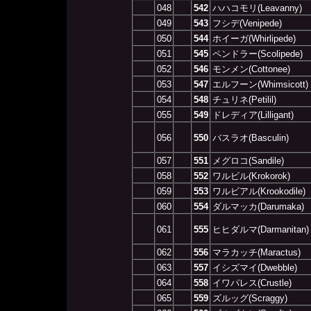
048
542
ハハコモリ(Leavanny)
049
543
フシデ(Venipede)
050
544
ホイーガ(Whirlipede)
051
545
ペンドラー(Scolipede)
052
546
モンメン(Cottonee)
053
547
エルフーン(Whimsicott)
054
548
チュリネ(Petilil)
055
549
ドレディア(Lilligant)
056
550
バスラオ(Basculin)
057
551
メグロコ(Sandile)
058
552
ワルビル(Krokorok)
059
553
ワルビアル(Krookodile)
060
554
ダルマッカ(Darumaka)
061
555
ヒヒダルマ(Darmanitan)
062
556
マラカッチ(Maractus)
063
557
イシズマイ(Dwebble)
064
558
イワパレス(Crustle)
065
559
ズルッグ(Scraggy)