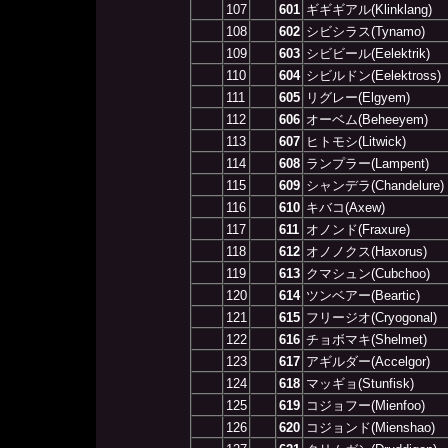
107
601
ギギギアル(Klinklang)
108
602
シビシラス(Tynamo)
109
603
シビビール(Eelektrik)
110
604
シビルドン(Eelektross)
111
605
リグレー(Elgyem)
112
606
オーベム(Beheeyem)
113
607
ヒトモシ(Litwick)
114
608
ランプラー(Lampent)
115
609
シャンデラ(Chandelure)
116
610
キバコ(Axew)
117
611
オノンド(Fraxure)
118
612
オノノクス(Haxorus)
119
613
クマシュン(Cubchoo)
120
614
ツンベアー(Beartic)
121
615
フリージオ(Cryogonal)
122
616
チョボマキ(Shelmet)
123
617
アギルダー(Accelgor)
124
618
マッギョ(Stunfisk)
125
619
コジョフー(Mienfoo)
126
620
コジョンド(Mienshao)