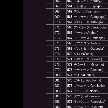
066
560
ズルズキン(Scrafty)
067
561
シンボラー(Sigilyph)
068
562
デスマス(Yamask)
069
563
デスカーン(Cofagrigus)
070
564
プロトーガ(Tirtouga)
071
565
アバゴーラ(Carracosta)
072
566
アーケン(Archen)
073
567
アーケオス(Archeops)
074
568
ヤブクロン(Trubbish)
075
569
ダストダス(Garbodor)
076
570
ゾロア(Zorua)
077
571
ゾロアーク(Zoroark)
078
572
チラーミィ(Minccino)
079
573
チラチーノ(Cinccino)
080
574
ゴチム(Gothita)
081
575
ゴチミル(Gothorita)
082
576
ゴチルゼル(Gothitelle)
083
577
ユニラン(Solosis)
084
578
ダブラン(Duosion)
085
579
ランクルス(Reuniclus)
086
580
コアルヒー(Ducklett)