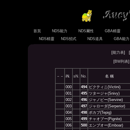
首頁
NDS能力
NDS屬性
GBA精靈
NDS精靈
NDS招式
NDS道具
GBA能
[
能力表
] [
[
BW列表
－－
iN.
sN.
No.
名 稱
000
494
ビクティニ(Victini)
001
495
ツタージャ(Snivy)
002
496
ジャノビー(Servine)
003
497
ジャローダ(Serperior)
004
498
ポカブ(Tepig)
005
499
チャオブー(Pignite)
006
500
エンブオー(Emboar)