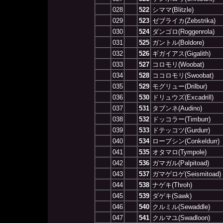
028
522
シママ(Blitzle)
029
523
ゼブライカ(Zebstrika)
030
524
ダンゴロ(Roggenrola)
031
525
ガントル(Boldore)
032
526
ギガイアス(Gigalith)
033
527
コロモリ(Woobat)
034
528
ココロモリ(Swoobat)
035
529
モグリュー(Drilbur)
036
530
ドリュウズ(Excadrill)
037
531
タブンネ(Audino)
038
532
ドッコラー(Timburr)
039
533
ドテッコツ(Gurdurr)
040
534
ロープシン(Conkeldurr)
041
535
オタマロ(Tympole)
042
536
ガマガル(Palpitoad)
043
537
ガマゲロゲ(Seismitoad)
044
538
ナゲキ(Throh)
045
539
ダゲキ(Sawk)
046
540
クルミル(Sewaddle)
047
541
クルマユ(Swadloon)