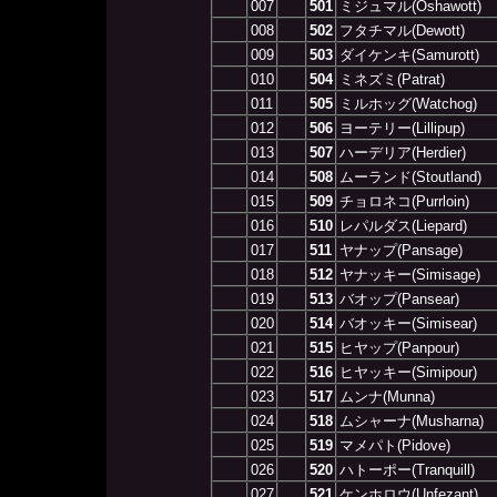
007
501
ミジュマル(Oshawott)
008
502
フタチマル(Dewott)
009
503
ダイケンキ(Samurott)
010
504
ミネズミ(Patrat)
011
505
ミルホッグ(Watchog)
012
506
ヨーテリー(Lillipup)
013
507
ハーデリア(Herdier)
014
508
ムーランド(Stoutland)
015
509
チョロネコ(Purrloin)
016
510
レパルダス(Liepard)
017
511
ヤナップ(Pansage)
018
512
ヤナッキー(Simisage)
019
513
バオップ(Pansear)
020
514
バオッキー(Simisear)
021
515
ヒヤップ(Panpour)
022
516
ヒヤッキー(Simipour)
023
517
ムンナ(Munna)
024
518
ムシャーナ(Musharna)
025
519
マメパト(Pidove)
026
520
ハトーポー(Tranquill)
027
521
ケンホロウ(Unfezant)