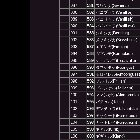
087
581
スワンナ(Swanna)
088
582
バニプッチ(Vanillite)
089
583
バニリッチ(Vanillish)
090
584
バイバニラ(Vanilluxe)
091
585
シキジカ(Deerling)
092
586
メブキジカ(Sawsbuck)
093
587
エモンガ(Emolga)
094
588
ガプルモ(Karrablast)
095
589
シュバルゴ(Escavalier)
096
590
タマゲタケ(Foongus)
097
591
モロバレル(Amoonguss)
098
592
プルリル(Frillish)
099
593
ブルンケル(Jellicent)
100
594
ママンボウ(Alomomola)
101
595
バチュル(Joltik)
102
596
デンチュラ(Galvantula)
103
597
テッシード(Ferroseed)
104
598
ナットレイ(Ferrothorn)
105
599
ギアル(Klink)
106
600
ギギアル(Klang)