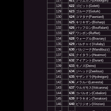
127
621
クリムガン(Druddigon)
128
622
ゴビット(Golett)
129
623
ゴルーグ(Golurk)
130
624
コマタナ(Pawniard)
131
625
キリキザン(Bisharp)
132
626
バッフロン(Bouffalant)
133
627
ワシボン(Rufflet)
134
628
ウォーグル(Braviary)
135
629
バルチャイ(Vullaby)
136
630
バルジーナ(Mandibuzz)
137
631
クイタラン(Heatmor)
138
632
アイアント(Durant)
139
633
モノズ(Deino)
140
634
ジヘッド(Zweilous)
141
635
サザンドラ(Hydreigon)
142
636
メラルバ(Larvesta)
143
637
ウルガモス(Volcarona)
144
638
コバルオン(Cobalion)
145
639
テラキオン(Terrakion)
146
640
ビリジオン(Virizion)