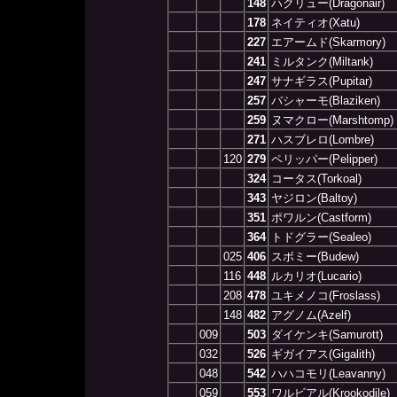
148
ハクリュー(Dragonair)
178
ネイティオ(Xatu)
227
エアームド(Skarmory)
241
ミルタンク(Miltank)
247
サナギラス(Pupitar)
257
バシャーモ(Blaziken)
259
ヌマクロー(Marshtomp)
271
ハスブレロ(Lombre)
120
279
ペリッパー(Pelipper)
324
コータス(Torkoal)
343
ヤジロン(Baltoy)
351
ポワルン(Castform)
364
トドグラー(Sealeo)
025
406
スボミー(Budew)
116
448
ルカリオ(Lucario)
208
478
ユキメノコ(Froslass)
148
482
アグノム(Azelf)
009
503
ダイケンキ(Samurott)
032
526
ギガイアス(Gigalith)
048
542
ハハコモリ(Leavanny)
059
553
ワルビアル(Krookodile)