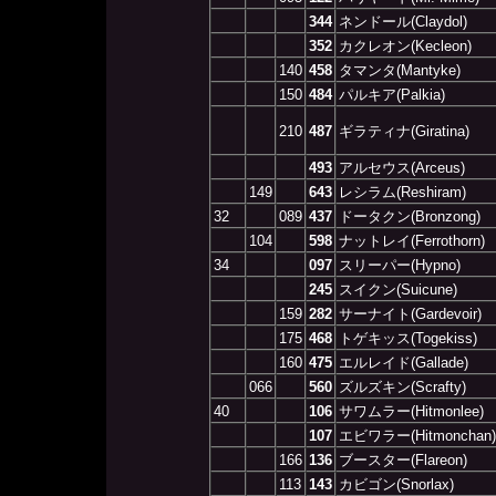
344
ネンドール(Claydol)
352
カクレオン(Kecleon)
140
458
タマンタ(Mantyke)
150
484
パルキア(Palkia)
210
487
ギラティナ(Giratina)
493
アルセウス(Arceus)
149
643
レシラム(Reshiram)
32
089
437
ドータクン(Bronzong)
104
598
ナットレイ(Ferrothorn)
34
097
スリーパー(Hypno)
245
スイクン(Suicune)
159
282
サーナイト(Gardevoir)
175
468
トゲキッス(Togekiss)
160
475
エルレイド(Gallade)
066
560
ズルズキン(Scrafty)
40
106
サワムラー(Hitmonlee)
107
エビワラー(Hitmonchan)
166
136
ブースター(Flareon)
113
143
カビゴン(Snorlax)