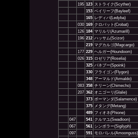
195
123
ストライク(Scyther)
153
ベイリーフ(Bayleef)
165
レディバ(Ledyba)
030
169
クロバット(Crobat)
126
184
マリルリ(Azumarill)
196
212
ハッサム(Scizor)
219
マグカルゴ(Magcargo)
177
229
ヘルガー(Houndoom)
026
315
ロゼリア(Roselia)
325
バネブー(Spoink)
330
フライゴン(Flygon)
348
アーマルド(Armaldo)
083
358
チリーン(Chimecho)
207
362
オニゴーリ(Glalie)
373
ボーマンダ(Salamence)
375
メタング(Metang)
489
フィオネ(Phione)
047
541
クルマユ(Swadloon)
067
561
シンボラー(Sigilyph)
097
591
モロバレル(Amoonguss)