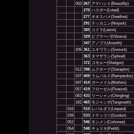
050
267
アゲハント(Beautifly)
270
ハスボー(Lotad)
277
オオスバメ(Swellow)
291
テッカニン(Ninjask)
305
コドラ(Lairon)
329
ビブラーバ(Vibrava)
347
アノプス(Anorith)
206
361
ユキワラシ(Snorunt)
363
タマザラシ(Spheal)
372
コモルー(Shelgon)
012
398
ムクホーク(Staraptor)
037
409
ラムパルド(Rampardos)
047
414
ガーメイル(Mothim)
057
419
フローゼル(Floatzel)
082
433
リーシャン(Chingling)
182
465
モジャンボ(Tangrowth)
016
510
レパルダス(Liepard)
039
533
ドテッコツ(Gurdurr)
052
546
モンメン(Cottonee)
054
548
チュリネ(Petilil)