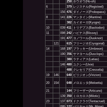
250
ホウオウ(Ho-oh)
6
379
レジスチル(Registeel)
156
476
ダイノーズ(Probopass)
8
141
226
マンタイン(Mantine)
382
カイオーガ(Kyogre)
10
039
411
トリデプス(Bastiodon)
11
098
242
ハピナス(Blissey)
191
477
ヨノワール(Dusknoir)
121
615
フリージオ(Cryogonal)
14
168
197
ブラッキー(Umbreon)
190
356
サマヨール(Dusclops)
380
ラティアス(Latias)
146
480
ユクシー(Uxie)
488
クレセリア(Cresselia)
19
146
640
ビリジオン(Virizion)
20
154
648
メロエッタ(Meloetta)
21
144
フリーザー(Articuno)
139
350
ミロカロス(Milotic)
23
137
073
ドククラゲ(Tentacruel)
095
122
バリヤード(Mr. Mime)