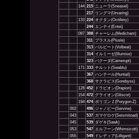
144
215
ニューラ(Sneasel)
217
リングマ(Ursaring)
133
224
オクタン(Octillery)
244
エンテイ(Entei)
087
308
チャーレム(Medicham)
311
プラスル(Plusle)
313
バルビート(Volbeat)
314
イルミーゼ(Illumise)
323
バクーダ(Camerupt)
171
333
チルット(Swablu)
367
ハンテール(Huntail)
368
サクラビス(Gorebyss)
128
452
ドラピオン(Drapion)
154
472
グライオン(Gliscor)
194
474
ポリゴンＺ(Porygon-Z)
002
496
ジャノビー(Servine)
043
537
ガマゲロゲ(Seismitoad)
045
539
ダゲキ(Sawk)
053
547
エルフーン(Whimsicott)
055
549
ドレディア(Lilligant)