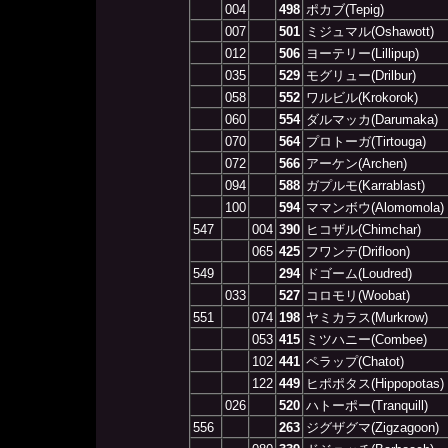
004
498
ポカブ(Tepig)
007
501
ミジュマル(Oshawott)
012
506
ヨーテリー(Lillipup)
035
529
モグリュー(Drilbur)
058
552
ワルビル(Krokorok)
060
554
ダルマッカ(Darumaka)
070
564
プロトーガ(Tirtouga)
072
566
アーケン(Archen)
094
588
ガプルモ(Karrablast)
100
594
ママンボウ(Alomomola)
547
004
390
ヒコザル(Chimchar)
065
425
フワンテ(Drifloon)
549
294
ドゴーム(Loudred)
033
527
コロモリ(Woobat)
551
074
198
ヤミカラス(Murkrow)
053
415
ミツハニー(Combee)
102
441
ペラップ(Chatot)
122
449
ヒポポタス(Hippopotas)
026
520
ハトーポー(Tranquill)
556
263
ジグザグマ(Zigzagoon)