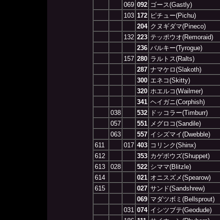
069
092
ゴース(Gastly)
103
172
ピチュー(Pichu)
204
クヌギダマ(Pineco)
132
223
テッポウオ(Remoraid)
236
バルキー(Tyrogue)
157
280
ラルトス(Ralts)
287
ナマケロ(Slakoth)
300
エネコ(Skitty)
320
ホエルコ(Wailmer)
341
ヘイガニ(Corphish)
038
532
ドッコラー(Timburr)
057
551
メグロコ(Sandile)
063
557
イシズマイ(Dwebble)
611
017
403
コリンク(Shinx)
612
353
カゲボウズ(Shuppet)
613
028
522
シママ(Blitzle)
614
021
オニスズメ(Spearow)
615
027
サンド(Sandshrew)
069
マダツボミ(Bellsprout)
031
074
イシツブテ(Geodude)