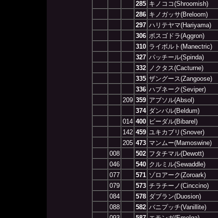
285
キノココ(Shroomish)
286
キノガッサ(Breloom)
297
ハリテヤマ(Hariyama)
306
ボスゴドラ(Aggron)
310
ライボルト(Manectric)
327
パッチール(Spinda)
332
ノクタス(Cacturne)
335
ザングース(Zangoose)
336
ハブネーク(Seviper)
209
359
アブソル(Absol)
374
ダンバル(Beldum)
014
400
ビーダル(Bibarel)
142
459
ユキカブリ(Snover)
205
473
マンムー(Mamoswine)
008
502
フタチマル(Dewott)
046
540
クルミル(Sewaddle)
077
571
ゾロアーク(Zoroark)
079
573
チラチーノ(Cinccino)
084
578
ダブラン(Duosion)
088
582
バニプッチ(Vanillite)
093
587
エモンガ(Emolga)