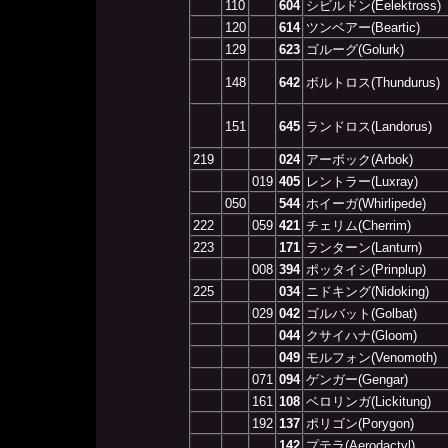
110
604
シビルドン(Eelektross)
120
614
ツンベアー(Beartic)
129
623
ゴルーグ(Golurk)
148
642
ボルトロス(Thundurus)
151
645
ランドロス(Landorus)
219
024
アーボック(Arbok)
019
405
レントラー(Luxray)
050
544
ホイーガ(Whirlipede)
222
059
421
チェリム(Cherrim)
223
171
ランターン(Lanturn)
008
394
ポッタイシ(Prinplup)
225
034
ニドキング(Nidoking)
029
042
ゴルバット(Golbat)
044
クサイハナ(Gloom)
049
モルフォン(Venomoth)
071
094
ゲンガー(Gengar)
161
108
ベロリンガ(Lickitung)
192
137
ポリゴン(Porygon)
142
プテラ(Aerodactyl)