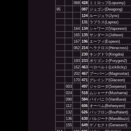
068
428
ミミロップ(Lopunny)
95
087
ジュゴン(Dewgong)
124
ルージュラ(Jynx)
131
ラプラス(Lapras)
164
134
シャワーズ(Vaporeon)
165
135
サンダース(Jolteon)
167
196
エーフィ(Espeon)
062
214
ヘラクロス(Heracross)
230
キングドラ(Kingdra)
193
233
ポリゴン２(Porygon2)
162
463
ベロベルト(Lickilicky)
202
467
ブーバーン(Magmortar)
170
471
グレイシア(Glaceon)
003
497
ジャローダ(Serperior)
024
518
ムシャーナ(Musharna)
090
584
バイバニラ(Vanilluxe)
112
606
オーベム(Beheeyem)
132
626
バッフロン(Bouffalant)
136
630
バルジーナ(Mandibuzz)
155
649
ゲノセクト(Genesect)