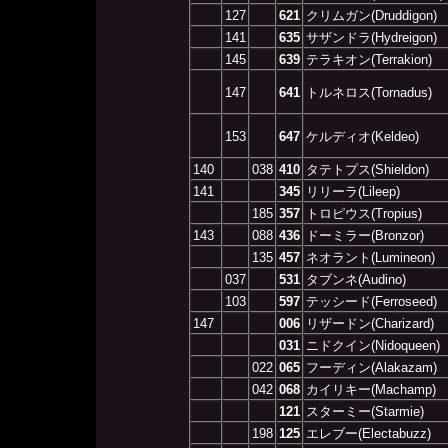
127
621
クリムガン(Druddigon)
141
635
サザンドラ(Hydreigon)
145
639
テラキオン(Terrakion)
147
641
トルネロス(Tornadus)
153
647
ケルディオ(Keldeo)
140
038
410
タテトプス(Shieldon)
141
345
リリーラ(Lileep)
185
357
トロピウス(Tropius)
143
088
436
ドーミラー(Bronzor)
135
457
ネオラント(Lumineon)
037
531
タブンネ(Audino)
103
597
テッシード(Ferroseed)
147
006
リザードン(Charizard)
031
ニドクイン(Nidoqueen)
022
065
フーディン(Alakazam)
042
068
カイリキー(Machamp)
121
スターミー(Starmie)
198
125
エレブー(Electabuzz)