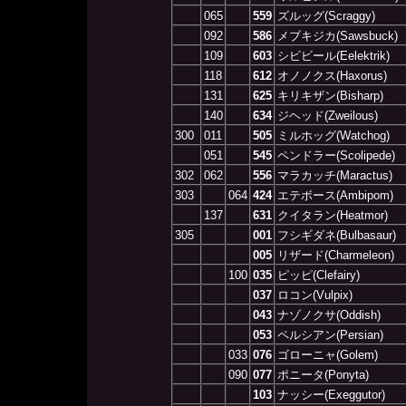
065
559
ズルッグ(Scraggy)
092
586
メブキジカ(Sawsbuck)
109
603
シビビール(Eelektrik)
118
612
オノノクス(Haxorus)
131
625
キリキザン(Bisharp)
140
634
ジヘッド(Zweilous)
300
011
505
ミルホッグ(Watchog)
051
545
ペンドラー(Scolipede)
302
062
556
マラカッチ(Maractus)
303
064
424
エテボース(Ambipom)
137
631
クイタラン(Heatmor)
305
001
フシギダネ(Bulbasaur)
005
リザード(Charmeleon)
100
035
ピッピ(Clefairy)
037
ロコン(Vulpix)
043
ナゾノクサ(Oddish)
053
ペルシアン(Persian)
033
076
ゴローニャ(Golem)
090
077
ポニータ(Ponyta)
103
ナッシー(Exeggutor)