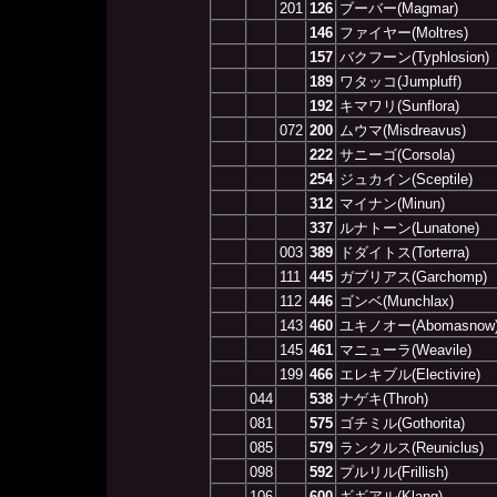
201
126
ブーバー(Magmar)
146
ファイヤー(Moltres)
157
バクフーン(Typhlosion)
189
ワタッコ(Jumpluff)
192
キマワリ(Sunflora)
072
200
ムウマ(Misdreavus)
222
サニーゴ(Corsola)
254
ジュカイン(Sceptile)
312
マイナン(Minun)
337
ルナトーン(Lunatone)
003
389
ドダイトス(Torterra)
111
445
ガブリアス(Garchomp)
112
446
ゴンベ(Munchlax)
143
460
ユキノオー(Abomasnow
145
461
マニューラ(Weavile)
199
466
エレキブル(Electivire)
044
538
ナゲキ(Throh)
081
575
ゴチミル(Gothorita)
085
579
ランクルス(Reuniclus)
098
592
プルリル(Frillish)
106
600
ギギアル(Klang)