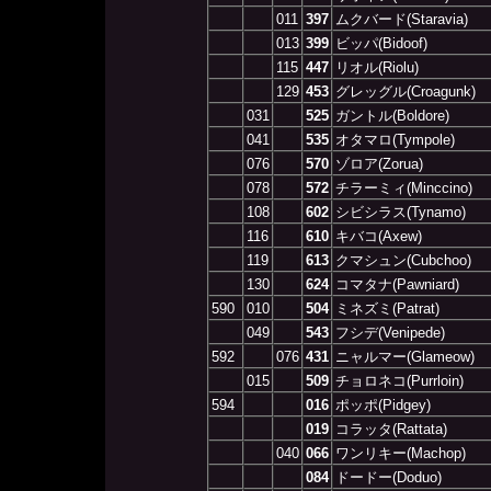
011
397
ムクバード(Staravia)
013
399
ビッパ(Bidoof)
115
447
リオル(Riolu)
129
453
グレッグル(Croagunk)
031
525
ガントル(Boldore)
041
535
オタマロ(Tympole)
076
570
ゾロア(Zorua)
078
572
チラーミィ(Minccino)
108
602
シビシラス(Tynamo)
116
610
キバコ(Axew)
119
613
クマシュン(Cubchoo)
130
624
コマタナ(Pawniard)
590
010
504
ミネズミ(Patrat)
049
543
フシデ(Venipede)
592
076
431
ニャルマー(Glameow)
015
509
チョロネコ(Purrloin)
594
016
ポッポ(Pidgey)
019
コラッタ(Rattata)
040
066
ワンリキー(Machop)
084
ドードー(Doduo)