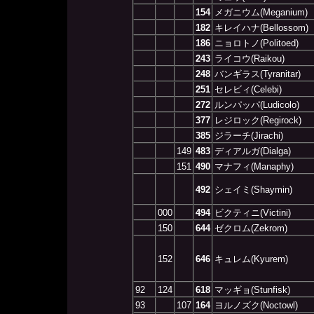
154
メガニウム(Meganium)
182
キレイハナ(Bellossom)
186
ニョロトノ(Politoed)
243
ライコウ(Raikou)
248
バンギラス(Tyranitar)
251
セレビィ(Celebi)
272
ルンパッパ(Ludicolo)
377
レジロック(Regirock)
385
ジラーチ(Jirachi)
149
483
ディアルガ(Dialga)
151
490
マナフィ(Manaphy)
492
シェイミ(Shaymin)
000
494
ビクティニ(Victini)
150
644
ゼクロム(Zekrom)
152
646
キュレム(Kyurem)
92
124
618
マッギョ(Stunfisk)
93
107
164
ヨルノズク(Noctowl)