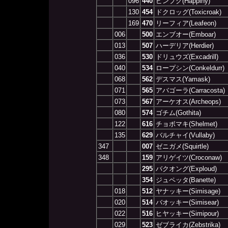
096
440
ピンプク(Happiny)
130
454
ドクロッグ(Toxicroak)
169
470
リーフィア(Leafeon)
006
500
エンブオー(Emboar)
013
507
ハーデリア(Herdier)
036
530
ドリュウズ(Excadrill)
040
534
ロープシン(Conkeldurr)
068
562
デスマス(Yamask)
071
565
アバゴーラ(Carracosta)
073
567
アーケオス(Archeops)
080
574
ゴチム(Gothita)
122
616
チョボマキ(Shelmet)
135
629
バルチャイ(Vullaby)
347
007
ゼニガメ(Squirtle)
348
159
アリゲイツ(Croconaw)
295
バクオング(Exploud)
354
ジュペッタ(Banette)
018
512
ヤナッキー(Simisage)
020
514
バオッキー(Simisear)
022
516
ヒヤッキー(Simipour)
029
523
ゼブライカ(Zebstrika)