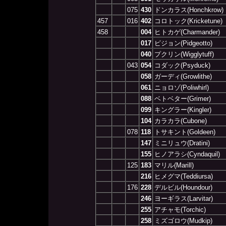
075
430
ドンカラス(Honchkrow)
457
016
402
コロトック(Kricketune)
458
004
ヒトカゲ(Charmander)
017
ピジョン(Pidgeotto)
040
プクリン(Wigglytuff)
043
054
コダック(Psyduck)
058
ガーディ(Growlithe)
061
ニョロゾ(Poliwhirl)
088
ベトベター(Grimer)
099
キングラー(Kingler)
104
カラカラ(Cubone)
078
118
トサキント(Goldeen)
147
ミニリュウ(Dratini)
155
ヒノアラシ(Cyndaquil)
125
183
マリル(Marill)
216
ヒメグマ(Teddiursa)
176
228
デルビル(Houndour)
246
ヨーギラス(Larvitar)
255
アチャモ(Torchic)
258
ミズゴロウ(Mudkip)