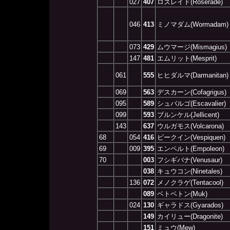
027
407
ロズレイド(Roserade)
046
413
ミノマダム(Wormadam)
073
429
ムウマージ(Mismagius)
147
481
エムリット(Mesprit)
061
555
ヒヒダルマ(Darmanitan)
069
563
デスカーン(Cofagrigus)
095
589
シュバルゴ(Escavalier)
099
593
ブルンケル(Jellicent)
143
637
ウルガモス(Volcarona)
68
054
416
ビークイン(Vespiquen)
69
009
395
エンペルト(Empoleon)
70
003
フシギバナ(Venusaur)
038
キュウコン(Ninetales)
136
072
メノクラゲ(Tentacool)
089
ベトベトン(Muk)
024
130
ギャラドス(Gyarados)
149
カイリュー(Dragonite)
151
ミュウ(Mew)