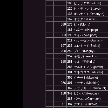
100
ビリリダマ(Voltorb)
120
ヒトデマン(Staryu)
138
オムナイト(Omanyte)
162
オオタチ(Furret)
099
173
ピィ(Cleffa)
187
ハネッコ(Hoppip)
063
190
エイパム(Aipom)
211
ハリーセン(Qwilfish)
197
239
エレキッド(Elekid)
200
240
ブビィ(Magby)
252
キモリ(Treecko)
158
281
キルリア(Kirlia)
288
ヤルキモノ(Vigoroth)
301
エネコロロ(Delcatty)
303
クチート(Mawile)
086
307
アサナン(Meditite)
342
シザリガー(Crawdaunt)
138
349
ヒンバス(Feebas)
366
パールル(Clamperl)
001
387
ナエトル(Turtwig)