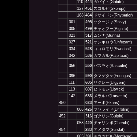
110
444
ガバイト(Gabite)
127
451
スコルピ(Skorupi)
188
464
ドサイドン(Rhyperior)
001
495
ツタージャ(Snivy)
005
499
チャオブー(Pignite)
023
517
ムンナ(Munna)
027
521
ケンホロウ(Unfezant)
034
528
ココロモリ(Swoobat)
042
536
ガマガル(Palpitoad)
056
550
バスラオ(Basculin)
096
590
タマゲタケ(Foongus)
111
605
リグレー(Elgyem)
113
607
ヒトモシ(Litwick)
142
636
メラルバ(Larvesta)
450
023
アーボ(Ekans)
066
426
フワライド(Drifblim)
452
316
ゴクリン(Gulpin)
058
420
チェリンボ(Cherubi)
454
283
アメタマ(Surskit)
005
391
モウカザル(Monferno)