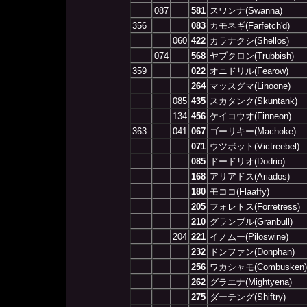
087
581
スワンナ(Swanna)
356
083
カモネギ(Farfetch'd)
060
422
カラナクシ(Shellos)
074
568
ヤブクロン(Trubbish)
359
022
オニドリル(Fearow)
264
マッスグマ(Linoone)
085
435
スカタンク(Skuntank)
134
456
ケイコウオ(Finneon)
363
041
067
ゴーリキー(Machoke)
071
ウツボット(Victreebel)
085
ドードリオ(Dodrio)
168
アリアドス(Ariados)
180
モココ(Flaaffy)
205
フォレトス(Forretress)
210
グランブル(Granbull)
204
221
イノムー(Piloswine)
232
ドンファン(Donphan)
256
ワカシャモ(Combusken)
262
グラエナ(Mightyena)
275
ダーテング(Shiftry)