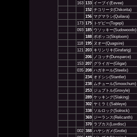
163
133
イーブイ(Eevee)
152
チコリータ(Chikorita)
156
マグマラシ(Quilava)
173
175
トゲピー(Togepi)
093
185
ウソッキー(Sudowoodo)
188
ポポッコ(Skiploom)
118
195
ヌオー(Quagsire)
121
203
キリンリキ(Girafarig)
206
ノコッチ(Dunsparce)
153
207
グライガー(Gligar)
035
208
ハガネール(Steelix)
234
オドシシ(Stantler)
238
ムチュール(Smoochum)
253
ジュプトル(Grovyle)
289
ケッキング(Slaking)
302
ヤミラミ(Sableye)
338
ソルロック(Solrock)
369
ジーランス(Relicanth)
370
ラブカス(Luvdisc)
002
388
ハヤシガメ(Grotle)