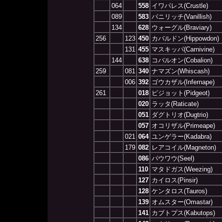
064
558
イワパレス(Crustle)
089
583
バニリッチ(Vanillish)
134
628
ウォーグル(Braviary)
256
123
450
カバルドン(Hippowdon)
131
455
マスキッパ(Carnivine)
144
638
コバルオン(Cobalion)
259
081
340
ナマズン(Whiscash)
006
392
ゴウカザル(Infernape)
261
018
ピジョット(Pidgeot)
020
ラッタ(Raticate)
051
ダグトリオ(Dugtrio)
057
オコリザル(Primeape)
021
064
ユンゲラー(Kadabra)
179
082
レアコイル(Magneton)
086
パウワウ(Seel)
110
マタドガス(Weezing)
127
カイロス(Pinsir)
128
ケンタロス(Tauros)
139
オムスター(Omastar)
141
カブトプス(Kabutops)