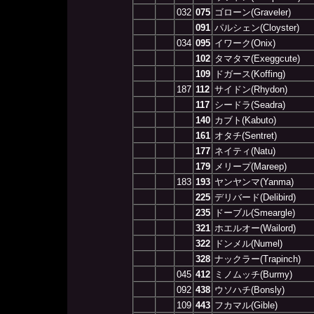
032
075
ゴローン(Graveler)
091
パルシェン(Cloyster)
034
095
イワーク(Onix)
102
タマタマ(Exeggcute)
109
ドガース(Koffing)
187
112
サイドン(Rhydon)
117
シードラ(Seadra)
140
カブト(Kabuto)
161
オタチ(Sentret)
177
ネイティ(Natu)
179
メリープ(Mareep)
183
193
ヤンヤンマ(Yanma)
225
デリバード(Delibird)
235
ドーブル(Smeargle)
321
ホエルオー(Wailord)
322
ドンメル(Numel)
328
ナックラー(Trapinch)
045
412
ミノムッチ(Burmy)
092
438
ウソハチ(Bonsly)
109
443
フカマル(Gible)