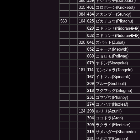
080
339
ドジョッチ(Barboach)
015
401
コロボーシ(Kricketot)
084
434
スカンプー(Stunky)
560
104
025
ピカチュウ(Pikachu)
029
ニドラン♀(Nidoran��)
032
ニドラン♂(Nidoran��)
028
041
ズバット(Zubat)
052
ニャース(Meowth)
060
ニョロモ(Poliwag)
079
ヤドン(Slowpoke)
181
114
モンジャラ(Tangela)
167
イトマル(Spinarak)
209
ブルー(Snubbull)
218
マグマッグ(Slugma)
231
ゴマゾウ(Phanpy)
274
コノハナ(Nuzleaf)
124
298
ルリリ(Azurill)
304
ココドラ(Aron)
309
ラクライ(Electrike)
319
サメハダー(Sharpedo)
331
サボネア(Cacnea)