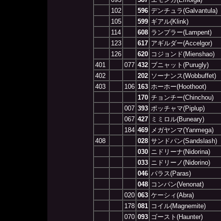
102
596
デンチュラ(Galvantula)
105
599
ギアル(Klink)
114
608
ランプラー(Lampent)
123
617
アギルダー(Accelgor)
126
620
コジョンド(Mienshao)
401
077
432
ブニャット(Purugly)
402
202
ソーナンス(Wobbuffet)
403
106
163
ホーホー(Hoothoot)
170
チョンチー(Chinchou)
007
393
ポッチャマ(Piplup)
067
427
ミミロル(Buneary)
184
469
メガヤンマ(Yanmega)
408
028
サンドパン(Sandslash)
030
ニドリーナ(Nidorina)
033
ニドリーノ(Nidorino)
046
パラス(Paras)
048
コンパン(Venonat)
020
063
ケーシィ(Abra)
178
081
コイル(Magnemite)
070
093
ゴースト(Haunter)