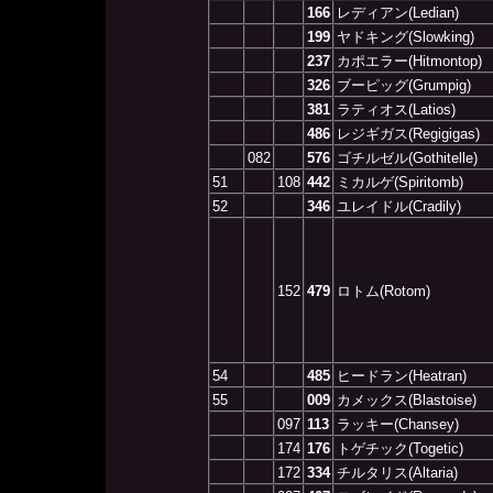
166
レディアン(Ledian)
199
ヤドキング(Slowking)
237
カポエラー(Hitmontop)
326
ブーピッグ(Grumpig)
381
ラティオス(Latios)
486
レジギガス(Regigigas)
082
576
ゴチルゼル(Gothitelle)
51
108
442
ミカルゲ(Spiritomb)
52
346
ユレイドル(Cradily)
152
479
ロトム(Rotom)
54
485
ヒードラン(Heatran)
55
009
カメックス(Blastoise)
097
113
ラッキー(Chansey)
174
176
トゲチック(Togetic)
172
334
チルタリス(Altaria)