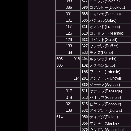
083
577
ユニラン(Solosis)
086
580
コアルヒー(Ducklett)
091
585
シキジカ(Deerling)
101
595
バチュル(Joltik)
117
611
オノンド(Fraxure)
125
619
コジョフー(Mienfoo)
128
622
ゴビット(Golett)
133
627
ワシボン(Rufflet)
139
633
モノズ(Deino)
505
018
404
ルクシオ(Luxio)
506
132
メタモン(Ditto)
158
ワニノコ(Totodile)
114
201
アンノーン(Unown)
360
ソーナノ(Wynaut)
017
511
ヤナップ(Pansage)
019
513
バオップ(Pansear)
021
515
ヒヤップ(Panpour)
138
632
アイアント(Durant)
514
050
ディグダ(Diglett)
056
マンキー(Mankey)
070
ウツドン(Weepinbell)