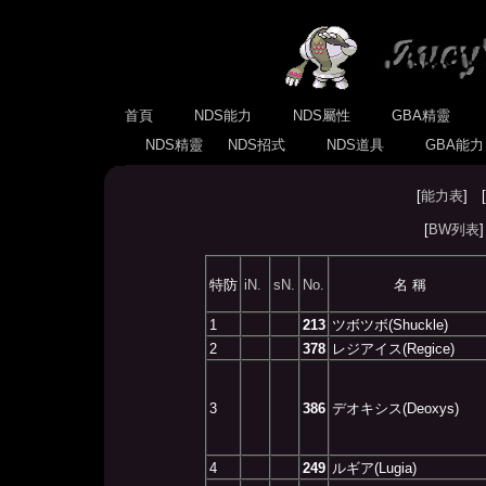
首頁
NDS能力
NDS屬性
GBA精靈
NDS精靈
NDS招式
NDS道具
GBA能
[
能力表
] [
[
BW列表
特防
iN.
sN.
No.
名 稱
1
213
ツボツボ(Shuckle)
2
378
レジアイス(Regice)
3
386
デオキシス(Deoxys)
4
249
ルギア(Lugia)