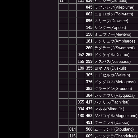
114
101
036
ピクシー(Clefable)
045
ラフレシア(Vileplume)
062
ニョロボン(Poliwrath)
096
スリープ(Drowzee)
145
サンダー(Zapdos)
150
ミュウツー(Mewtwo)
181
デンリュウ(Ampharos)
260
ラグラージ(Swampert)
052
269
ドクケイル(Dustox)
155
299
ノズパス(Nosepass)
189
355
ヨマワル(Duskull)
365
トドゼルガ(Walrein)
376
メタグロス(Metagross)
383
グラードン(Groudon)
384
レックウザ(Rayquaza)
055
417
パチリス(Pachirisu)
094
439
マネネ(Mime Jr.)
180
462
ジバコイル(Magnezone)
491
ダークライ(Darkrai)
014
508
ムーランド(Stoutland)
115
609
シャンデラ(Chandelure)