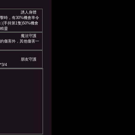
誘人身體
擊時，有30%機會率令
]
(手持第1隻)50%機會
精靈
魔法守護
的傷害外，其他傷害一
朋友守護
3/4