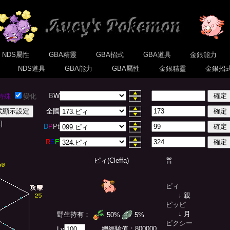
NDS屬性
GBA精靈
GBA招式
GBA道具
金銀能力
式
NDS道具
GBA能力
GBA屬性
金銀精靈
金銀招
B
W
特殊
變化
全國
]
D
P
Pt
R
S
E
ピィ(Cleffa)
普
ピィ
↓ 親
ピッピ
↓ 月
野生持有：
50%
5%
ピクシー
總經驗值：
800000
Lv