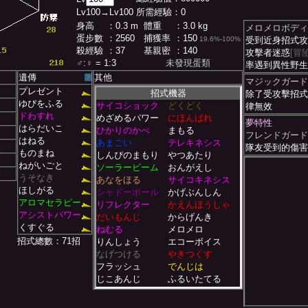
Lv
100
→Lv
100
所需經驗：
0
身高
：0.3 m
體重
：3.0 kg
メロメロボディ
蛋步數
：2560
捕獲率
：150
19.6%-100%
受到近身招式攻
殺經驗
：37
基親密
：140
攻擊者迷惑
[冒險
♂
:
♀
= 1:3
未發現蛋類
率遇到異性野生
遺傳
其他
？
マジックガード
プレゼント
招式機器
除了受攻擊招式
ゆびをふる
サイコショック
どくどく
律無效
ドわすれ
めざめるパワー
にほんばれ
夢特性
はらだいこ
ひかりのかべ
まもる
フレンドガード
はねる
あまごい
テレキネシス
ス
隊友受到的傷害*
ものまね
しんぴのまもり
やつあたり
ねがいごと
ソーラービーム
おんがえし
フ
うそなき
あなをほる
サイコキネシス
ほしがる
シャドーボール
かげぶんしん
アロマセラピー
リフレクター
かえんほうしゃ
アシストパワー
だいもんじ
からげんき
くすぐる
ねむる
メロメロ
招式總數：71招
りんしょう
エコーボイス
なげつける
やきつくす
フラッシュ
でんじは
じこあんじ
ふるいたてる
ゆめくい
くさむすび
いばる
みがわり