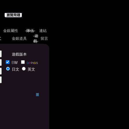
金銀屬性
隊伍
連結
遊
式
金銀道具
留言
戲
遊戲版本
B
W
D
P
Pt
G
S
日文
英文
？