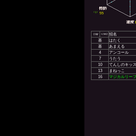
招名
B
W
B2
W2
基
はたく
基
あまえる
4
アンコール
7
うたう
10
てんしのキッ
13
まねっこ
16
マジカルリー