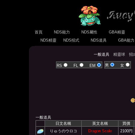
首頁
NDS能力
NDS屬性
GBA精靈
NDS精靈
NDS招式
NDS道具
GBA能
一般道具
精靈球
招
男
女
RS
FL
EM
一般道具
日文名稱
英文名稱
買價
りゅうのウロコ
Dragon Scale
2100円