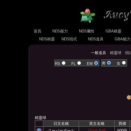
首頁
NDS能力
NDS屬性
GBA精靈
NDS精靈
NDS招式
NDS道具
GBA能
一般道具
精靈球
招
男
女
RS
FL
EM
精靈球
日文名稱
英文名稱
買價
スーパーボール
Great Ball
600円