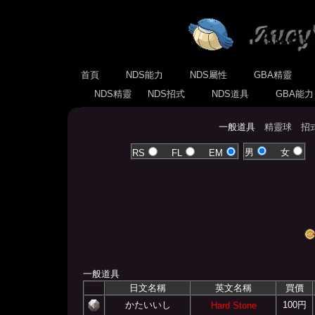
首頁
NDS能力
NDS屬性
GBA精靈
NDS精靈
NDS招式
NDS道具
GBA能
一般道具
精靈球
招
男
女
RS
FL
EM
一般道具
日文名稱
英文名稱
買價
かたいいし
100円
Hard Stone