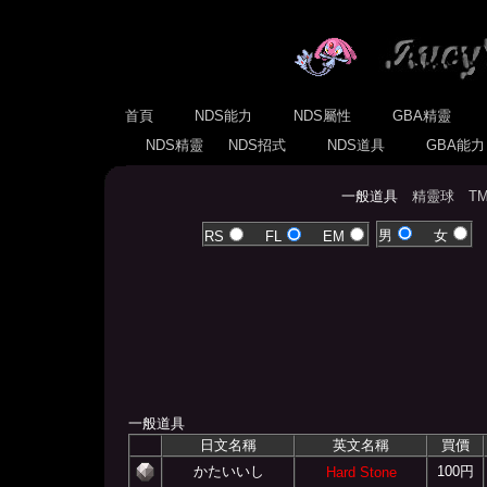
首頁
NDS能力
NDS屬性
GBA精靈
NDS精靈
NDS招式
NDS道具
GBA能
一般道具
精靈球
T
男
女
RS
FL
EM
一般道具
日文名稱
英文名稱
買價
かたいいし
100円
Hard Stone