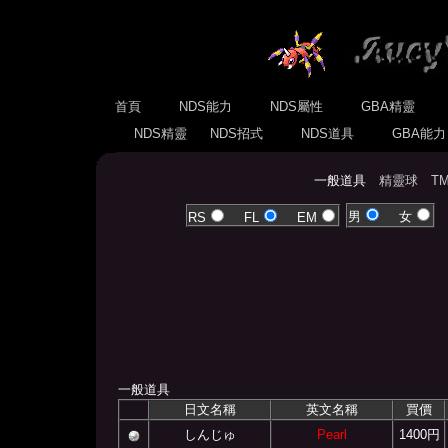
首頁
NDS能力
NDS屬性
GBA精靈
NDS精靈
NDS招式
NDS道具
GBA能
一般道具
精靈球
T
男
女
RS
FL
EM
一般道具
日文名稱
英文名稱
買價
しんじゅ
Pearl
1400円