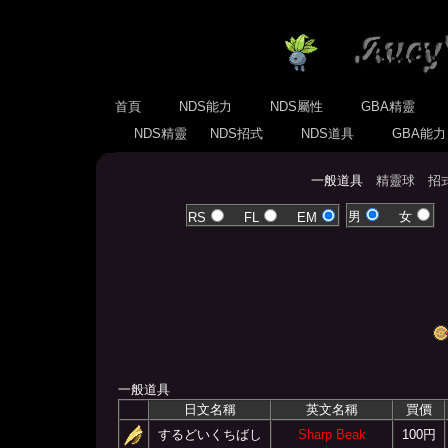
首頁
NDS能力
NDS屬性
GBA精靈
NDS精靈
NDS招式
NDS道具
GBA能
一般道具
精靈球
招
男
女
RS
FL
EM
一般道具
日文名稱
英文名稱
買價
するどいくちばし
Sharp Beak
100円