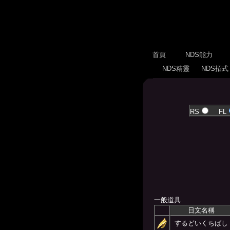
首頁
NDS能力
NDS精靈
NDS招
RS
FL
一般道具
日文名稱
するどいくちばし