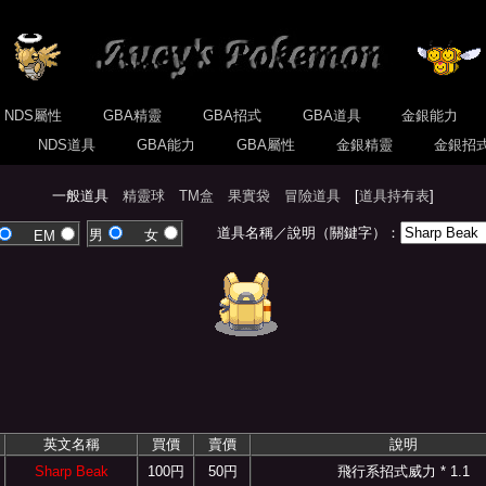
NDS屬性
GBA精靈
GBA招式
GBA道具
金銀能力
式
NDS道具
GBA能力
GBA屬性
金銀精靈
金銀招
一般道具
精靈球
TM盒
果實袋
冒險道具
[
道具持有表
]
道具名稱／說明（關鍵字）：
男
女
EM
英文名稱
買價
賣價
說明
Sharp Beak
100円
50円
飛行系招式威力 * 1.1