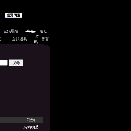
金銀屬性
隊伍
連結
遊
式
金銀道具
留言
戲
種類
裝備物品