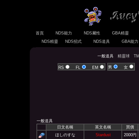
首頁
NDS能力
NDS屬性
GBA精靈
NDS精靈
NDS招式
NDS道具
GBA能
一般道具
精靈球
T
男
女
RS
FL
EM
一般道具
日文名稱
英文名稱
買價
ほしのすな
Stardust
2000円