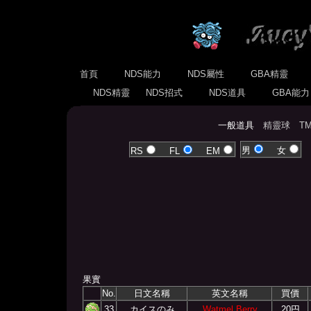
首頁
NDS能力
NDS屬性
GBA精靈
NDS精靈
NDS招式
NDS道具
GBA能
一般道具
精靈球
T
男
女
RS
FL
EM
果實
No.
日文名稱
英文名稱
買價
33
カイスのみ
Watmel Berry
20円