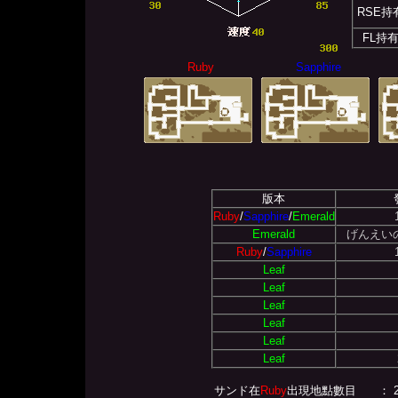
RSE持
FL持
Ruby
Sapphire
版本
Ruby
/
Sapphire
/
Emerald
Emerald
げんえいのと
Ruby
/
Sapphire
Leaf
Leaf
Leaf
Leaf
Leaf
Leaf
サンド在
Ruby
出現地點數目
： 