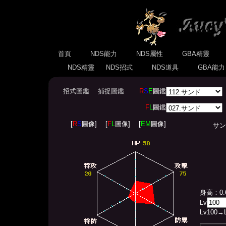
首頁
NDS能力
NDS屬性
GBA精靈
NDS精靈
NDS招式
NDS道具
GBA能
招式圖鑑
捕捉圖鑑
R
S
E
圖鑑
F
L
圖鑑
[
R
S
圖像]
[
F
L
圖像]
[
EM
圖像]
サンド(S
身高：0.
Lv
Lv
100
→