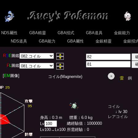
NDS屬性
GBA精靈
GBA招式
GBA道具
金銀能力
式
NDS道具
GBA能力
GBA屬性
金銀精靈
金銀招
R
S
E
圖鑑
F
L
圖鑑
[
EM
圖像]
コイル(Magnemite)
雷
鋼
コイル
↓ lv 30
レアコイル
身高：0.3 m
體重：6.0 kg
總經驗值
：
1000000
Lv
Lv
100
→Lv
100
所需經驗：
0