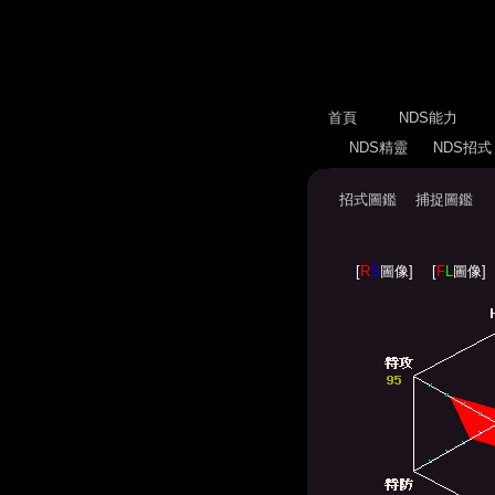
首頁
NDS能力
NDS精靈
NDS招
招式圖鑑
捕捉圖鑑
[
R
S
圖像]
[
F
L
圖像]