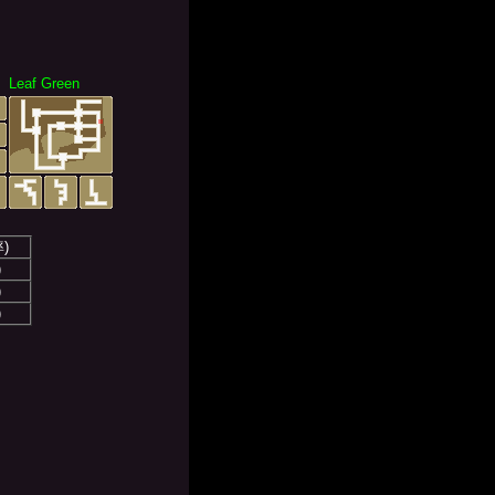
Leaf Green
)
)
)
)