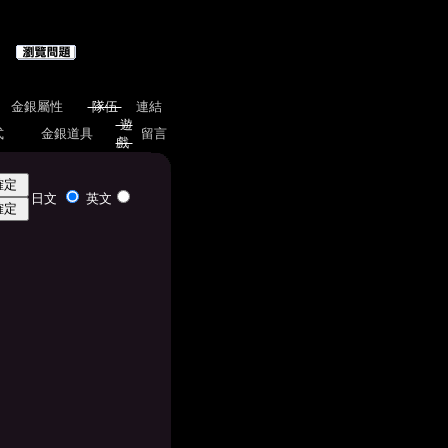
金銀屬性
隊伍
連結
遊
式
金銀道具
留言
戲
日文
英文