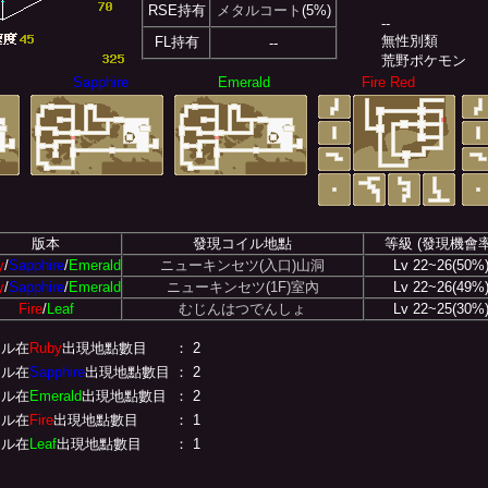
RSE持有
メタルコート
(5%)
--
無性別類
FL持有
--
荒野ポケモン
Sapphire
Emerald
Fire Red
版本
發現コイル地點
等級 (發現機會率
y
/
Sapphire
/
Emerald
ニューキンセツ(入口)山洞
Lv 22~26(50%
y
/
Sapphire
/
Emerald
ニューキンセツ(1F)室內
Lv 22~26(49%
Fire
/
Leaf
むじんはつでんしょ
Lv 22~25(30%
イル在
Ruby
出現地點數目
： 2
イル在
Sapphire
出現地點數目
： 2
イル在
Emerald
出現地點數目
： 2
イル在
Fire
出現地點數目
： 1
イル在
Leaf
出現地點數目
： 1