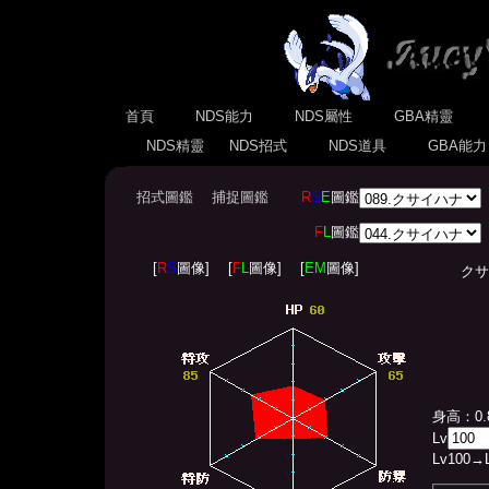
首頁
NDS能力
NDS屬性
GBA精靈
NDS精靈
NDS招式
NDS道具
GBA能
招式圖鑑
捕捉圖鑑
R
S
E
圖鑑
F
L
圖鑑
[
R
S
圖像]
[
F
L
圖像]
[
EM
圖像]
クサイハ
身高：0.
Lv
Lv
100
→