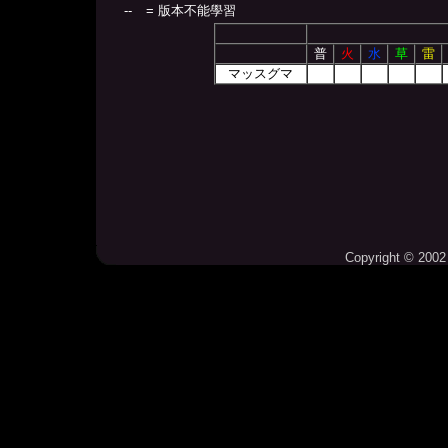
--
= 版本不能學習
普
火
水
草
雷
マッスグマ
Copyright © 2002 