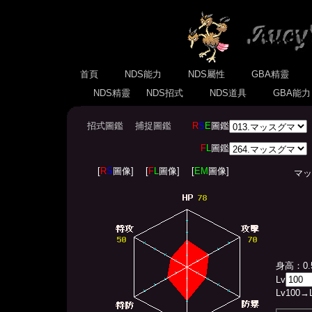
首頁
NDS能力
NDS屬性
GBA精靈
NDS精靈
NDS招式
NDS道具
GBA能
招式圖鑑
捕捉圖鑑
R
S
E
圖鑑
F
L
圖鑑
[
R
S
圖像]
[
F
L
圖像]
[
EM
圖像]
マッスグマ
身高：0.
Lv
Lv
100
→