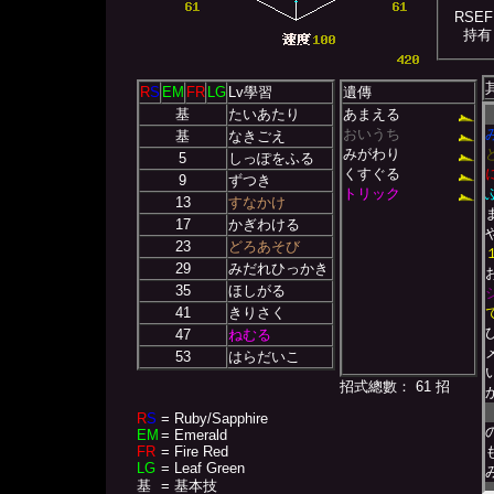
RSEF
持有
R
S
EM
FR
LG
Lv學習
遺傳
基
たいあたり
あまえる
おいうち
基
なきごえ
みがわり
5
しっぽをふる
くすぐる
9
ずつき
トリック
13
すなかけ
17
かぎわける
23
どろあそび
29
みだれひっかき
35
ほしがる
41
きりさく
47
ねむる
53
はらだいこ
招式總數： 61 招
R
S
= Ruby/Sapphire
EM
= Emerald
FR
= Fire Red
LG
= Leaf Green
基
= 基本技