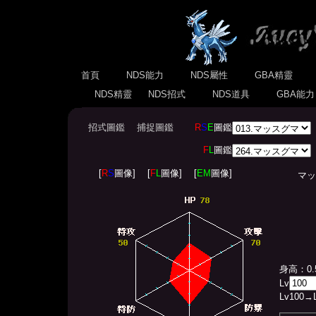
首頁
NDS能力
NDS屬性
GBA精靈
NDS精靈
NDS招式
NDS道具
GBA能
招式圖鑑
捕捉圖鑑
R
S
E
圖鑑
F
L
圖鑑
[
R
S
圖像]
[
F
L
圖像]
[
EM
圖像]
マッスグマ
身高：0.
Lv
Lv
100
→