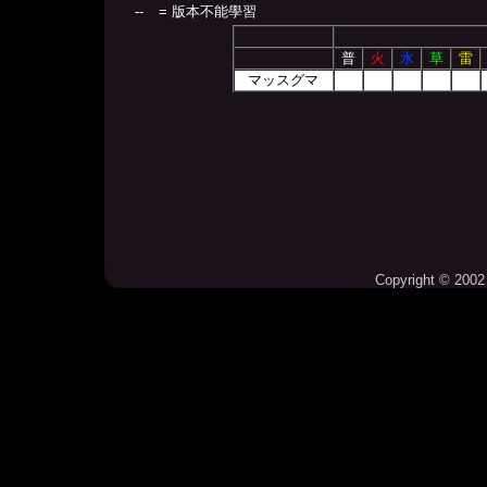
--
= 版本不能學習
普
火
水
草
雷
マッスグマ
Copyright © 2002 