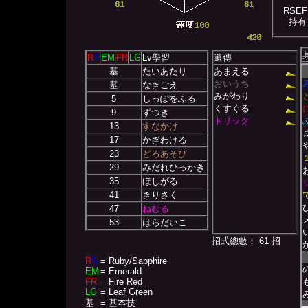
RSEF
持有
R
S
EM
FR
LG
Lv學習
遺傳
基
たいあたり
あまえる
おいうち
基
なきごえ
みがわり
5
しっぽをふる
くすぐる
9
ずつき
トリック
13
すなかけ
17
かぎわける
23
どろあそび
29
みだれひっかき
35
ほしがる
41
きりさく
47
ねむる
53
はらだいこ
招式總數： 61 招
R
S
= Ruby/Sapphire
EM
= Emerald
FR
= Fire Red
LG
= Leaf Green
基
= 基本技