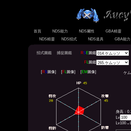
首頁
NDS能力
NDS屬性
GBA精靈
NDS精靈
NDS招式
NDS道具
GBA能
招式圖鑑
捕捉圖鑑
R
S
E
圖鑑
F
L
圖鑑
[
R
S
圖像]
[
F
L
圖像]
[
EM
圖像]
ケムッソ
身高：0.
Lv
Lv
100
→