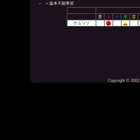
--
= 版本不能學習
普
火
水
草
雷
ケムッソ
Copyright © 2002 