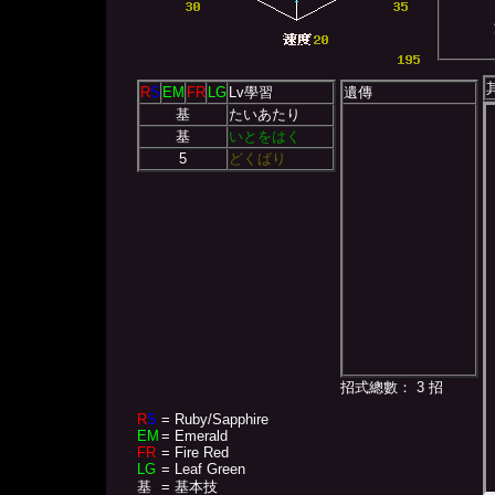
R
S
EM
FR
LG
Lv學習
遺傳
基
たいあたり
基
いとをはく
5
どくばり
招式總數： 3 招
R
S
= Ruby/Sapphire
EM
= Emerald
FR
= Fire Red
LG
= Leaf Green
基
= 基本技