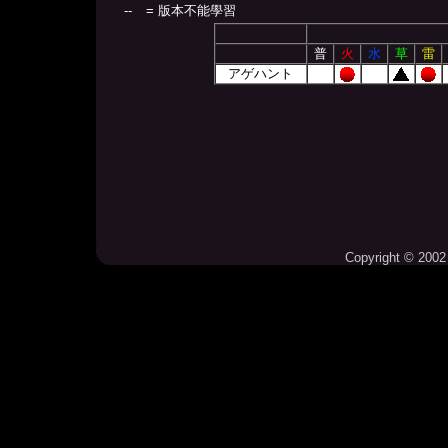
--
= 版本不能學習
普
火
水
草
雷
アゲハント
Copyright © 2002 