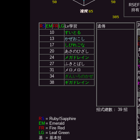
RSEF
持有
R
S
EM
FR
LG
Lv學習
遺傳
10
すいとる
13
かぜおこし
17
しびれごな
20
あさのひざし
24
メガドレイン
27
ふきとばし
31
メロメロ
34
ぎんいろのかぜ
38
ギガドレイン
招式總數： 39 招
R
S
= Ruby/Sapphire
EM
= Emerald
FR
= Fire Red
LG
= Leaf Green
基
= 基本技