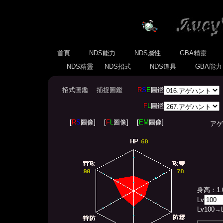
首頁
NDS能力
NDS屬性
GBA精靈
NDS精靈
NDS招式
NDS道具
GBA能
招式圖鑑
捕捉圖鑑
R
S
E
圖鑑
F
L
圖鑑
[
R
S
圖像]
[
F
L
圖像]
[
EM
圖像]
アゲハント
身高：1.
Lv
Lv
100
→