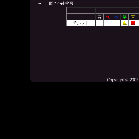
--
= 版本不能學習
普
火
水
草
雷
チルット
Copyright © 2002 