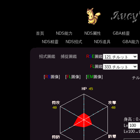
首頁
NDS能力
NDS屬性
GBA精靈
NDS精靈
NDS招式
NDS道具
GBA能
招式圖鑑
捕捉圖鑑
R
S
E
圖鑑
F
L
圖鑑
[
R
S
圖像]
[
F
L
圖像]
[
EM
圖像]
チルット
身高：0.
Lv
Lv
100
→