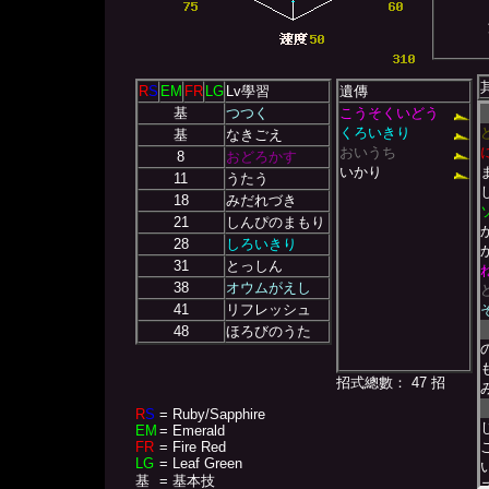
R
S
EM
FR
LG
Lv學習
遺傳
基
つつく
こうそくいどう
くろいきり
基
なきごえ
おいうち
8
おどろかす
いかり
11
うたう
18
みだれづき
21
しんぴのまもり
28
しろいきり
31
とっしん
38
オウムがえし
41
リフレッシュ
48
ほろびのうた
招式總數： 47 招
R
S
= Ruby/Sapphire
EM
= Emerald
FR
= Fire Red
LG
= Leaf Green
基
= 基本技