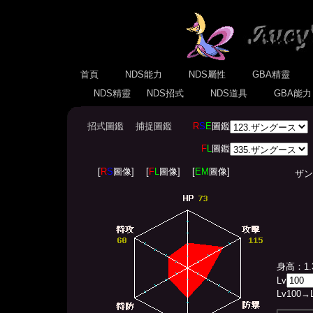
首頁
NDS能力
NDS屬性
GBA精靈
NDS精靈
NDS招式
NDS道具
GBA能
招式圖鑑
捕捉圖鑑
R
S
E
圖鑑
F
L
圖鑑
[
R
S
圖像]
[
F
L
圖像]
[
EM
圖像]
ザングース
身高：1.
Lv
Lv
100
→