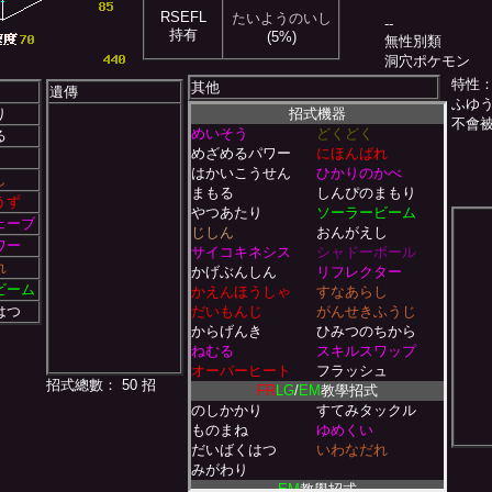
RSEFL
たいようのいし
--
持有
(5%)
無性別類
洞穴ポケモン
特性
其他
遺傳
ふゆ
り
招式機器
不會
めいそう
どくどく
る
めざめるパワー
にほんばれ
はかいこうせん
ひかりのかべ
し
まもる
しんぴのまもり
うず
やつあたり
ソーラービーム
ェーブ
じしん
おんがえし
ワー
サイコキネシス
シャドーボール
れ
かげぶんしん
リフレクター
ビーム
かえんほうしゃ
すなあらし
はつ
だいもんじ
がんせきふうじ
からげんき
ひみつのちから
ねむる
スキルスワップ
オーバーヒート
フラッシュ
招式總數： 50 招
FR
LG
/
EM
教學招式
のしかかり
すてみタックル
ものまね
ゆめくい
だいばくはつ
いわなだれ
みがわり
EM
教學招式