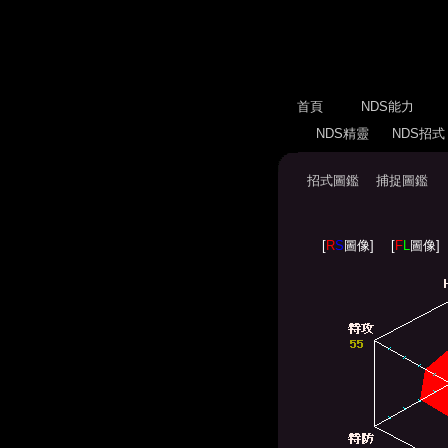
首頁
NDS能力
NDS精靈
NDS招
招式圖鑑
捕捉圖鑑
[
R
S
圖像]
[
F
L
圖像]