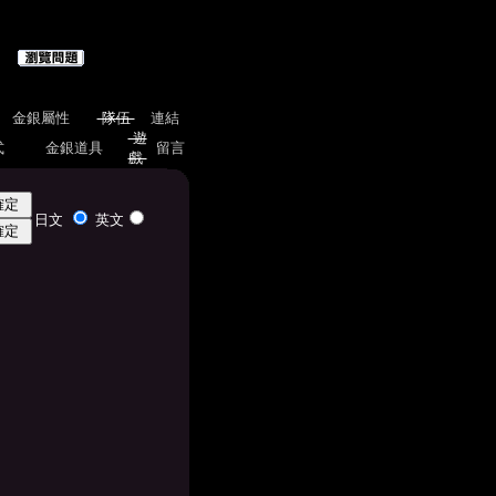
金銀屬性
隊伍
連結
遊
式
金銀道具
留言
戲
日文
英文