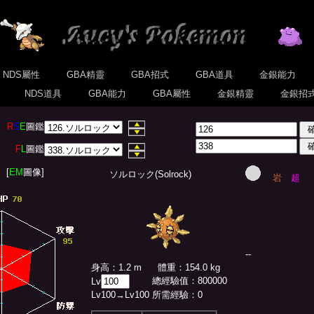
NDS屬性
GBA精靈
GBA招式
GBA道具
金銀能力
式
NDS道具
GBA能力
GBA屬性
金銀精靈
金銀招
R
S
E
圖鑑
F
L
圖鑑
[
EM
圖像]
ソルロック(Solrock)
岩
超
--
身高：1.2 m
體重：154.0 kg
總經驗值
：
800000
Lv
Lv
100
→Lv
100
所需經驗：
0