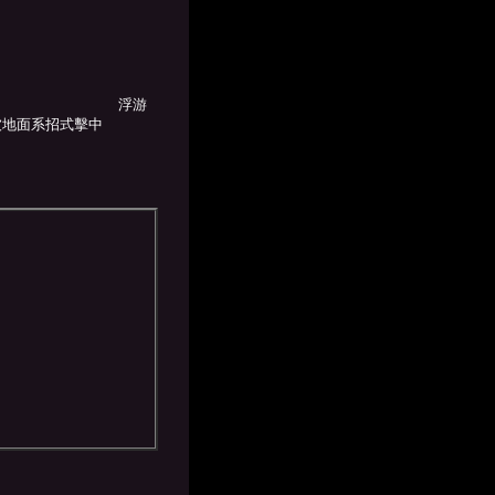
：
う
浮游
被地面系招式擊中