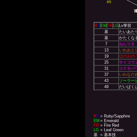
R
S
EM
FR
LG
Lv學習
基
たいあた
基
かたくな
7
ねんりき
13
いわおと
19
ほのおの
25
サイコウ
31
コスモパ
37
いわなだ
43
ソーラー
49
だいばく
R
S
= Ruby/Sapphire
EM
= Emerald
FR
= Fire Red
LG
= Leaf Green
基
= 基本技